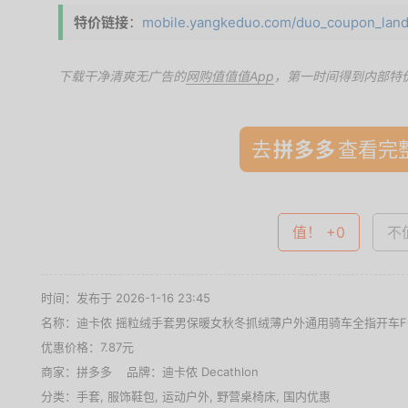
特价链接
：
mobile.yangkeduo.com/duo_coupon_landi
下载干净清爽无广告的
网购值值值App
，第一时间得到内部特
去
查看完整
值！ +0
不值
时间：发布于 2026-1-16 23:45
名称：
迪卡侬 摇粒绒手套男保暖女秋冬抓绒薄户外通用骑车全指开车F
优惠价格：
7.87元
商家：
拼多多
品牌：
迪卡侬 Decathlon
分类：
手套
,
服饰鞋包
,
运动户外
,
野营桌椅床
,
国内优惠