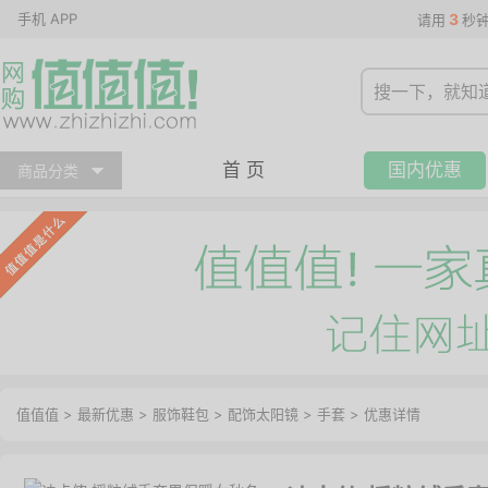
手机 APP
3
请用
秒
首 页
国内优惠
商品分类
值值值
>
最新优惠
>
服饰鞋包
>
配饰太阳镜
>
手套
>
优惠详情