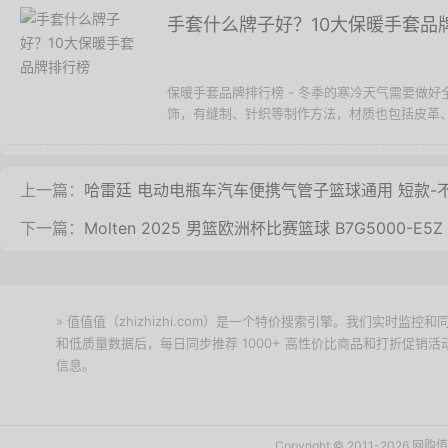
手套什么牌子好？10大保暖手套品
保暖手套品牌排行榜 - 冬季的寒冷天气需要做
饰，有缝制、针织等制作方法，材质也包括皮革、
上一篇：
哈雷廷 电动电瓶车汽车便携气管子篮球通用 短款-不锈
下一篇：
Molten 2025 男篮欧洲杯比赛篮球 B7G5000-E5Z
» 值值值（zhizhizhi.com）是一个特价搜索引擎。我们实时
和低质量数据后，每日同步推荐 1000+ 高性价比商品和打折促销
信息。
下载值值值App
Copyright © 2011-2026 网