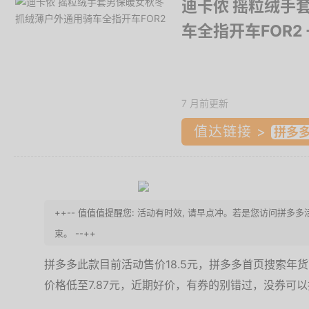
迪卡侬 摇粒绒手
车全指开车FOR2
7 月前更新
值达链接 >
++-- 值值值提醒您: 活动有时效, 请早点冲。若是您访问拼多
束。 --++
拼多多此款目前活动售价18.5元，拼多多首页搜索年
价格低至7.87元，近期好价，有券的别错过，没券可