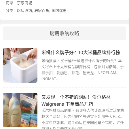
商家：
京东商城
分类：
厨房收纳
,
居家百货
,
国内优惠
厨房收纳攻略
米桶什么牌子好？10大米桶品牌排行榜
米桶推荐 - 买米桶/米箱选择什么牌子的好呢？本
文将奉上十大米桶品牌排行榜，包括阿司倍鹭、乐
扣乐扣、爱丽思、茶花、禧天龙、NEOFLAM、
INOMAT...
又发现一个不错的网站！沃尔格林
Walgreens 下单商品开箱
沃尔格林商品晒单 - 有许多人估计都没听过沃尔格
林这个网站，因为他的名气确实不如那些大药房。
不过虽然如此，这个药房在美国还是不错的，许多
当地人都会去这个药房购...