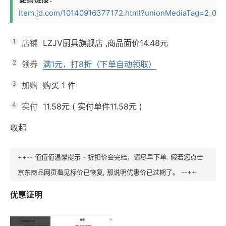
item.jd.com/10140916377172.html?unionMediaTag=2_0_1&u
1
店铺
LZJV厨具旗舰店
,商品面价
14.48元
2
领券
满1元，打8折（下单自动领取）
3
加购
购买
1
件
4
实付
11.58元
(
实付单件11.58元
)
收起
++-- 值值值温馨提示 - 折扣价会完结，请尽早下单. 假若您点击
京东商品网页看见标价已恢复, 那说明优惠价已过期了。 --++
优惠证明