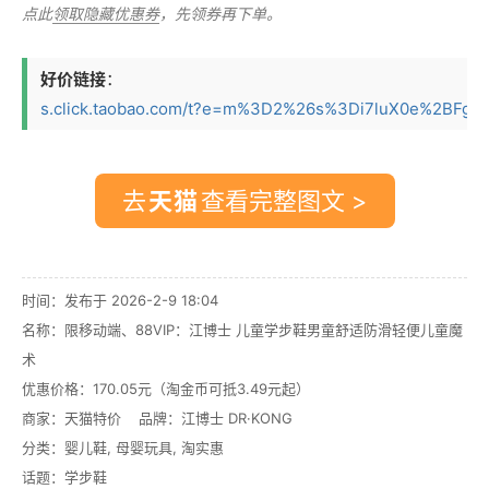
点此
领取隐藏优惠券
，先领券再下单。
好价链接
：
s.click.taobao.com/t?e=m%3D2%26s%3Di7luX0e%2BFgpw
去
查看完整图文 >
时间：发布于 2026-2-9 18:04
名称：
限移动端、88VIP：江博士 儿童学步鞋男童舒适防滑轻便儿童魔
术
优惠价格：
170.05元（淘金币可抵3.49元起）
商家：
天猫特价
品牌：
江博士 DR·KONG
分类：
婴儿鞋
,
母婴玩具
,
淘实惠
话题：
学步鞋