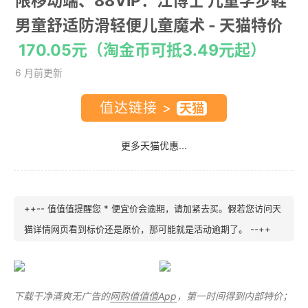
限移动端、88VIP：江博士 儿童学步鞋
男童舒适防滑轻便儿童魔术
- 天猫特价
170.05元（淘金币可抵3.49元起）
6 月前更新
值达链接 >
更多天猫优惠...
++-- 值值值提醒您 * 便宜价会逾期，请加紧去买。假若您访问天
猫详情网页看到标价还是原价，那可能就是活动逾期了。 --++
下载干净清爽无广告的
网购值值值App
，第一时间得到内部特价；