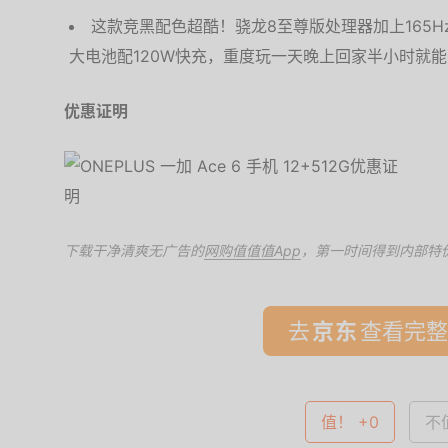
这款竞黑配色超酷！骁龙8至尊版处理器加上165H
大电池配120W快充，重度玩一天晚上回家半小时就
优惠证明
下载干净清爽无广告的
网购值值值App
，第一时间得到内部特
去
查看完整
值！ +0
不值