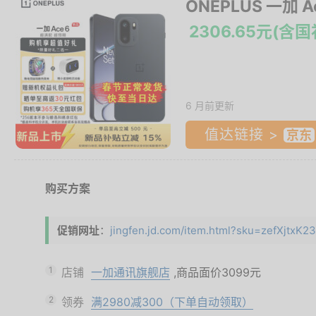
ONEPLUS 一加 Ac
2306.65元(含
6 月前更新
值达链接 >
购买方案
促销网址
：
jingfen.jd.com/item.html?sku=zefXjtxK2
1
店铺
一加通讯旗舰店
,商品面价
3099元
2
领券
满2980减300（下单自动领取）