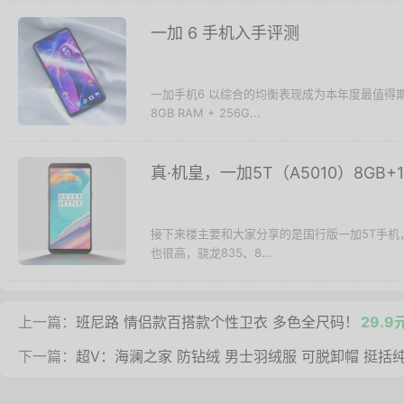
一加 6 手机入手评测
一加手机6 以综合的均衡表现成为本年度最值得
8GB RAM + 256G...
真·机皇，一加5T（A5010）8GB+1
接下来楼主要和大家分享的是国行版一加5T手机，
也很高，骁龙835、8...
上一篇：
班尼路 情侣款百搭款个性卫衣 多色全尺码！
29.
下一篇：
超V：海澜之家 防钻绒 男士羽绒服 可脱卸帽 挺括