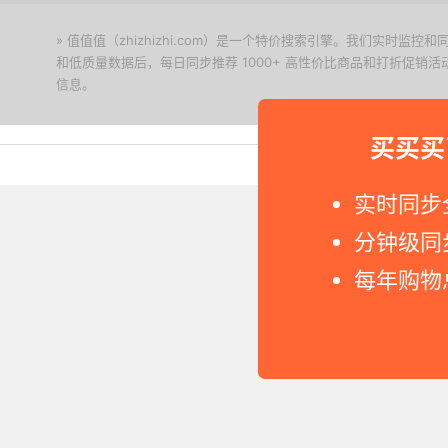
» 值值值（zhizhizhi.com）是一个特价搜索引擎。我们实时
和低质量数据后，每日同步推荐 1000+ 高性价比商品和打折促销
信息。
下载值值值App
买买买
Copyright © 2011-2026 网
实时同步
分钟级同
每年购物