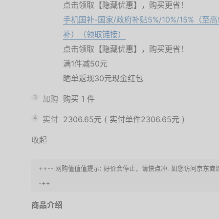
点击领取【隐藏优惠】，购买更省！
手机国补-国家/政府补贴5%/10%/15%（
补）（领取链接）
点击领取【隐藏优惠】，购买更省！
满1件减50元
晒单返现30元现金红包
3
加购
购买
1
件
4
实付
2306.65元
(
实付单件2306.65元
)
收起
++-- 网购值值值提示: 好价会停止，请快点冲. 如您访问京东
-++
商品介绍