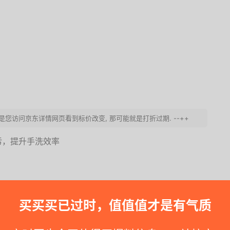
要是您访问京东详情网页看到标价改变, 那可能就是打折过期. --++
污，提升手洗效率
同时也是中国洗涤用品领域的天然洗护领导品牌。立白是中
全球优秀科技，拥有"中国轻工业绿色洗涤用品"重点实验
买买买已过时，值值值才是有气质
地拥有九大生产基地、三十多家分公司