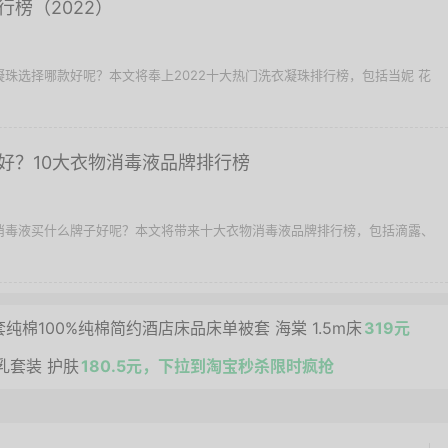
榜（2022）
衣凝珠选择哪款好呢？本文将奉上2022十大热门洗衣凝珠排行榜，包括当妮 花
好？10大衣物消毒液品牌排行榜
物消毒液买什么牌子好呢？本文将带来十大衣物消毒液品牌排行榜，包括滴露、
纯棉100%纯棉简约酒店床品床单被套 海棠 1.5m床
319元
水乳套装 护肤
180.5元，下拉到淘宝秒杀限时疯抢