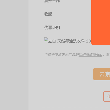
展开全部
收起
优惠证明
下载干净清爽无广告的
网购值值值App
，第
去