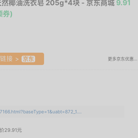
天然椰油洗衣皂 205g*4块
- 京东商城
9.91
领券)
链接 >
更多京东优惠...
7166.html?baseType=1&uabt=872_1....
面价
29.91元