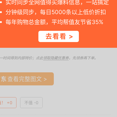
实时同步全网值得买爆料信息，一站搞定
分钟级同步，每日5000条以上低价折扣
每年购物总金额，平均帮值友节省35%
去看看 >
一时间得到内部特价；点此
领取隐藏优惠券
，先领券再下单。
查看完整图文 >
值！ +0
不值 -0