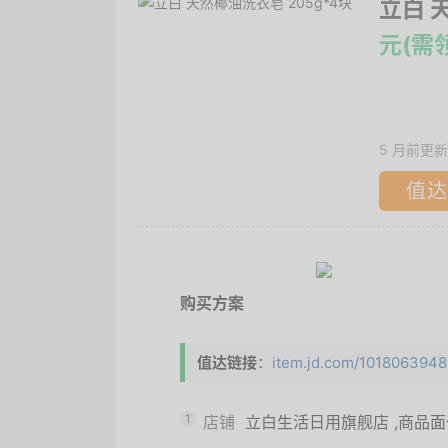
立白 
元(需
5 月前更新
值达
购买方案
值达链接
：
item.jd.com/1018063948
1
店铺
立白生活日用旗舰店
,商品