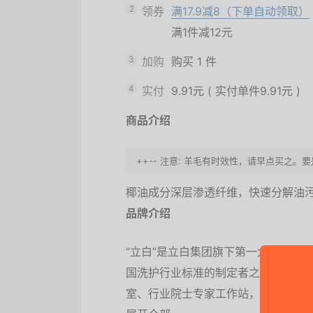
2
领券
满17.9减8（下单自动领取）
满1件减12元
3
加购
购买
1
件
4
实付
9.91元
(
实付单件9.91元
)
商品介绍
++-- 注意: 羊毛有时效性，请早点买之。
椰油成分深层渗透纤维，快速分解油
品牌介绍
“立白”是立白集团旗下第一大品牌，
国洗护行业标准的制定者之一，汇聚了
室、行业院士专家工作站，在全国各