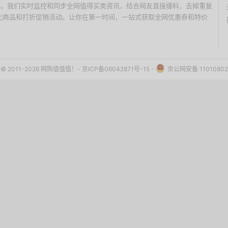
价搜索引擎。我们实时监控和同步全网值得买类资讯，结合网友直接爆料，去掉重复
性价比商品和打折促销活动。让你在第一时间，一站式获取全网优惠券和特价
ht © 2011-2026 网购值值值！-
京ICP备06042871号-15
-
京公网安备 11010802