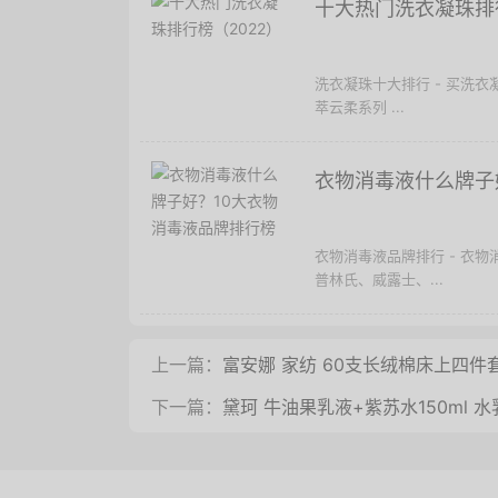
十大热门洗衣凝珠排行
洗衣凝珠十大排行 - 买洗
萃云柔系列 ...
衣物消毒液什么牌子
衣物消毒液品牌排行 - 衣
普林氏、威露士、...
上一篇：
富安娜 家纺 60支长绒棉床上四件套
下一篇：
黛珂 牛油果乳液+紫苏水150ml 