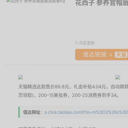
花西子 参养官帽
5 月前更新
值达链接 >
天猫精选此款售价89.8元，礼金补贴4.04元，自动跳转金
页领取)，200-15美妆券，200-25消费券到手34。
值达网址
：
s.click.taobao.com/t?e=m%3D2%26s%3D