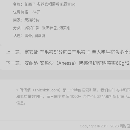
名称：
花西子 参养官帽唇膜润唇膏6g
优惠价格：
34元
商家：
天猫特价
分类：
居家百货
,
服饰鞋包
,
淘实惠
话题：
唇膏
,
润唇膏
上一篇：
富安娜 羊毛被51%进口羊毛被子 单人学生宿舍冬季大豆
下一篇：
安耐晒 安热沙（Anessa）智感倍护防晒喷雾60g
» 值值值（zhizhizhi.com）是一个特价搜索引擎。我们实时
和低质量数据后，每日同步推荐 1000+ 高性价比商品和打折促销
信息。
下载值值值App
Copyright © 2011-2026 网