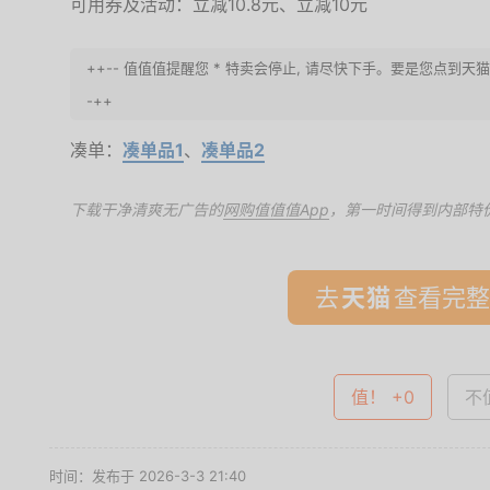
可用券及活动：立减10.8元、立减10元
++-- 值值值提醒您 * 特卖会停止, 请尽快下手。要是您点到
-++
凑单：
凑单品1
、
凑单品2
下载干净清爽无广告的
网购值值值App
，第一时间得到内部特
去
查看完整
值！ +0
不值
时间：发布于 2026-3-3 21:40