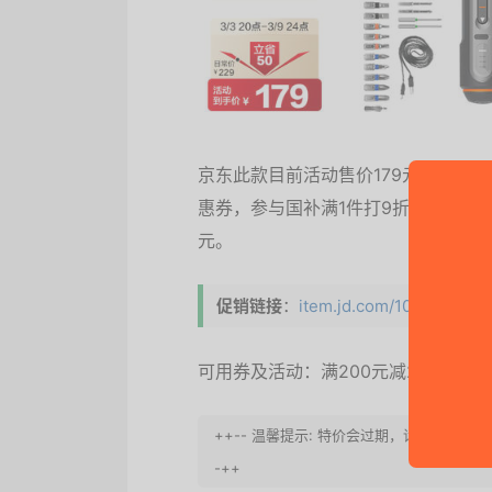
京东此款目前活动售价179元，下单领取
惠券，参与国补满1件打9折优惠活动（
元。
促销链接
：
item.jd.com/1000237702
可用券及活动：满200元减20元、满2
++-- 温馨提示: 特价会过期，请马上动
-++