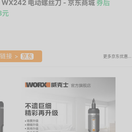
 WX242 电动螺丝刀
- 京东商城
券后
83元
链接 >
更多京东优惠...