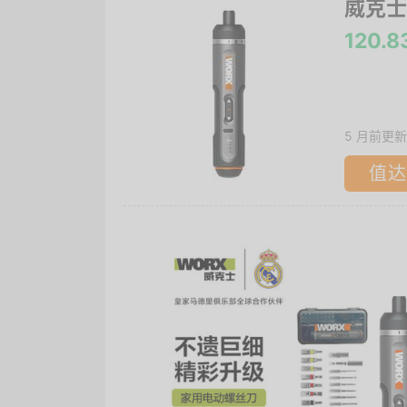
威克士
120.
5 月前更新
值达