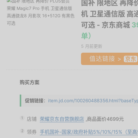
国补 限地区 再降价 
机 卫星通信版 高通
可选
- 京东商城
3
单）
5 月前更新
值达链接 >
购买方案
促销链接
：
item.jd.com/100260488356.html?baseTyp
1
店铺
荣耀京东自营旗舰店
,商品面价
4699元
2
领券
手机国补-国家/政府补贴5%/10%/15%（