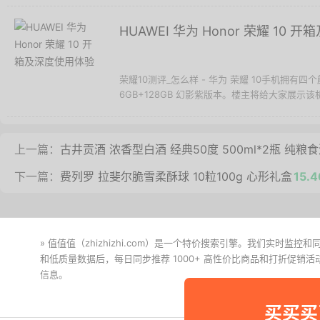
HUAWEI 华为 Honor 荣耀 10
荣耀10测评_怎么样 - 华为 荣耀 10手机拥
6GB+128GB 幻影紫版本。楼主将给大家展示该机
上一篇：
古井贡酒 浓香型白酒 经典50度 500ml*2瓶 纯粮
下一篇：
费列罗 拉斐尔脆雪柔酥球 10粒100g 心形礼盒
15.
» 值值值（zhizhizhi.com）是一个特价搜索引擎。我们实时
和低质量数据后，每日同步推荐 1000+ 高性价比商品和打折促销
信息。
下载值值值App
买买买