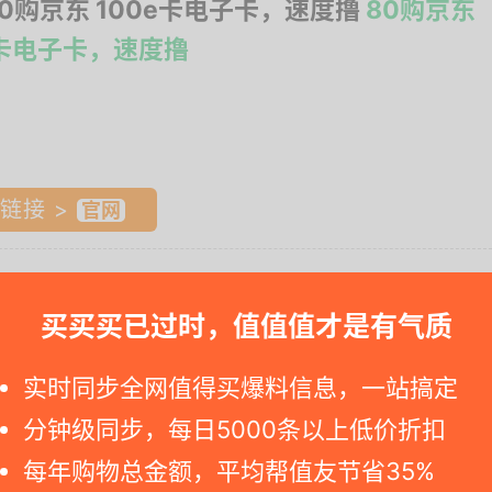
80购京东 100e卡电子卡，速度撸
80购京东
e卡电子卡，速度撸
链接 >
e卡电子卡，速度撸
2.活动时间：
近期
3.参与人群：
买买买已过时，值值值才是有气质
活动入口、领取页面、最后购买/使用截图，至少1-3张，
00e卡电子卡选择抖音月付12期，会减20块，等于80买
实时同步全网值得买爆料信息，一站搞定
分钟级同步，每日5000条以上低价折扣
快买之. 要是您查看其他商家链接显示价格已恢复，可能就是特价停止
每年购物总金额，平均帮值友节省35%