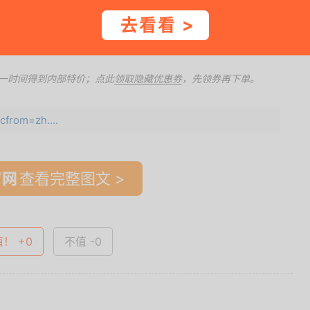
去看看 >
一时间得到内部特价；点此
领取隐藏优惠券
，先领券再下单。
from=zh....
查看完整图文 >
值！ +0
不值 -0