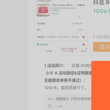
抖音 
100
5 月前更新
值达
1.活动简介：
抖音 80购京东 100
全体
4.活动路径&证明截图（截图含
无截图会审核不通过）：
抖音 搜 1
100e卡。提前还就行了。
++-- 网购提示: 打折价有时效性，请尽
了。 --++