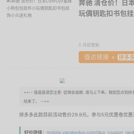
奔驰 清仓价！日本
玩偶钥匙扣书包挂
5 月前更新
值达链接 >
++-- 值值值请您注意: 促销会逾期, 请马上下单。假如您点
结束了。 --++
拼多多此款目前活动售价29.9元，参与5元优惠卷优惠
好价链接
：
mobile.yangkeduo.com/duo_coupon_landi