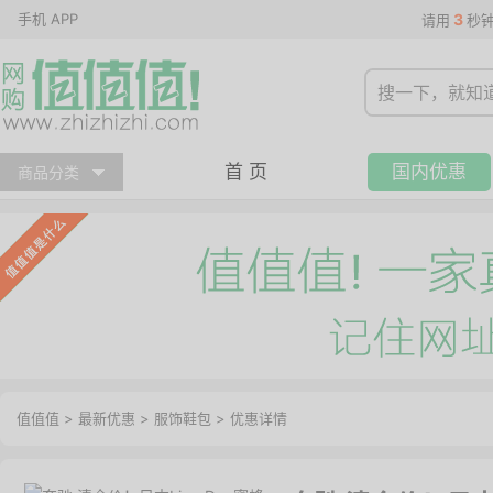
手机 APP
3
请用
秒
首 页
国内优惠
商品分类
值值值
>
最新优惠
>
服饰鞋包
>
优惠详情