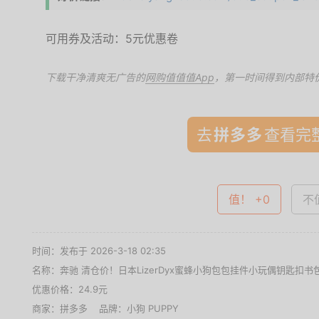
可用券及活动：5元优惠卷
下载干净清爽无广告的
网购值值值App
，第一时间得到内部特
去
查看完整
值！ +0
不值
时间：发布于 2026-3-18 02:35
名称：
奔驰 清仓价！日本LizerDyx蜜蜂小狗包包挂件小玩偶钥匙扣
优惠价格：
24.9元
商家：
拼多多
品牌：
小狗 PUPPY