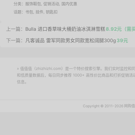
分类：
服饰鞋包
,
促销活动
,
国内优惠
话题：
书包
,
挂件
,
钥匙扣
上一篇：
Bulla 进口香草味大桶奶油冰淇淋雪糕
8.92元（需
下一篇：
凡客诚品 雷军同款男女同款宽松阔腿300g
39元
» 值值值（zhizhizhi.com）是一个特价搜索引擎。我们实时
和低质量数据后，每日同步推荐 1000+ 高性价比商品和打折促销
信息。
下载值值值App
Copyright © 2011-2026 网