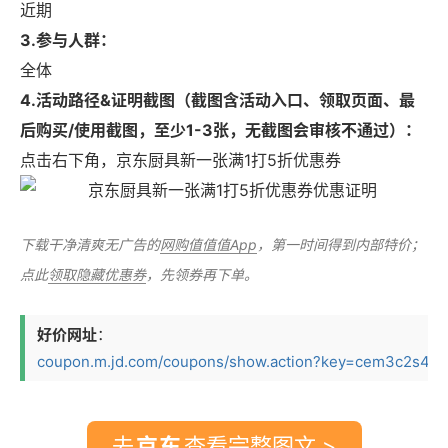
近期
3.参与人群：
全体
4.活动路径&证明截图（截图含活动入口、领取页面、最
后购买/使用截图，至少1-3张，无截图会审核不通过）：
点击右下角，京东厨具新一张满1打5折优惠券
下载干净清爽无广告的
网购值值值App
，第一时间得到内部特价；
点此
领取隐藏优惠券
，先领券再下单。
好价网址
：
coupon.m.jd.com/coupons/show.action?key=cem3c2s4o4
去
查看完整图文 >