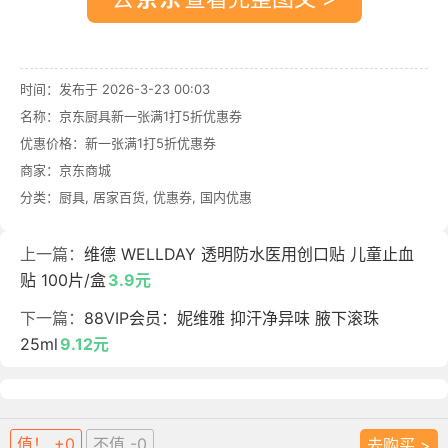
时间：发布于 2026-3-23 00:03
名称：
京东厨具新一张满1打5折优惠券
优惠价格：
新一张满1打5折优惠券
商家：
京东商城
分类：
厨具
,
居家百货
,
优惠券
,
国内优惠
上一篇：
维德 WELLDAY 透明防水医用创口贴 儿童止血
贴 100片/盒
3.9元
下一篇：
88VIP会员：妮维雅 抑汗净异味 腋下滚珠
25ml
9.12元
值！ +0
不值 -0
去购买 >