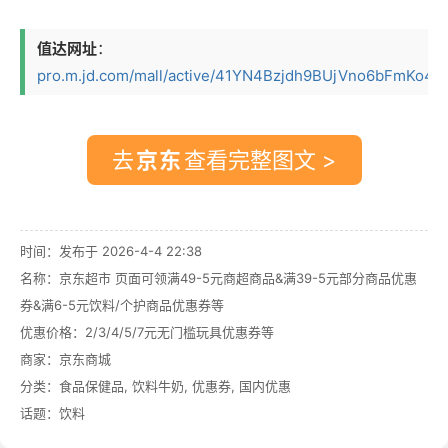
值达网址
：
pro.m.jd.com/mall/active/41YN4Bzjdh9BUjVno6bFmKo4NEX
去
查看完整图文 >
时间：发布于 2026-4-4 22:38
名称：
京东超市 页面可领满49-5元商超商品&满39-5元部分商品优惠
券&满6-5元饮料/个护商品优惠券等
优惠价格：
2/3/4/5/7元无门槛玩具优惠券等
商家：
京东商城
分类：
食品保健品
,
饮料牛奶
,
优惠券
,
国内优惠
话题：
饮料