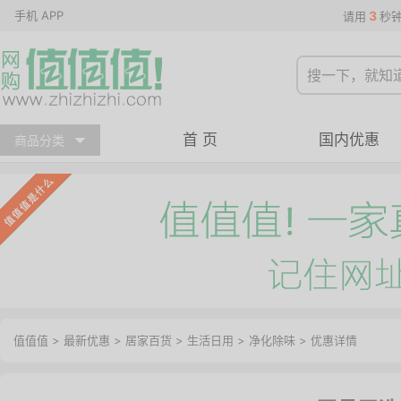
手机 APP
3
请用
秒
首 页
国内优惠
商品分类
值值值
>
最新优惠
>
居家百货
>
生活日用
>
净化除味
>
优惠详情