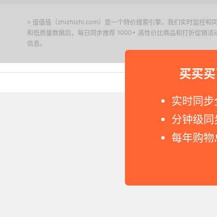
» 值值值（zhizhizhi.com）是一个特价搜索引擎。我们实时
和低质量数据后，每日同步推荐 1000+ 高性价比商品和打折促销
信息。
下载值值值App
买买买
Copyright © 2011-2026 网
实时同步
分钟级同
每年购物