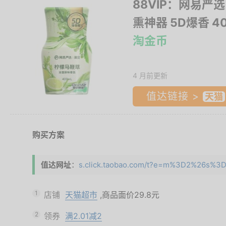
88VIP：网易严
熏神器 5D爆香 40
淘金币
4 月前更新
值达链接 >
购买方案
值达网址
：
s.click.taobao.com/t?e=m%3D2%26s%3
1
店铺
天猫超市
,商品面价
29.8元
2
领券
满2.01减2