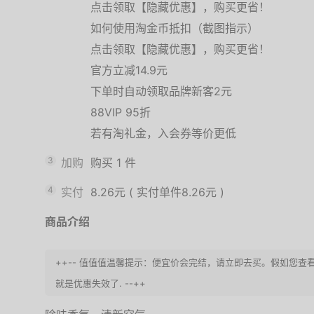
点击领取【隐藏优惠】，购买更省！
如何使用淘金币抵扣（截图指示）
点击领取【隐藏优惠】，购买更省！
官方立减14.9元
下单时自动领取品牌新客2元
88VIP 95折
若有淘礼金，入会券等价更低
3
加购
购买
1
件
4
实付
8.26元
(
实付单件8.26元
)
商品介绍
++-- 值值值温馨提示：便宜价会完结，请立即去买。假如您
就是优惠失效了. --++