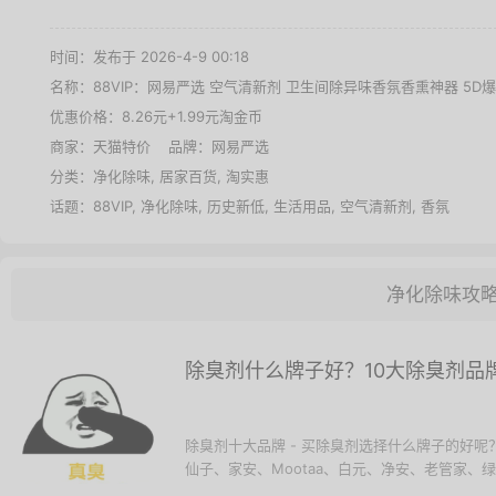
时间：发布于 2026-4-9 00:18
名称：
88VIP：网易严选 空气清新剂 卫生间除异味香氛香熏神器 5D爆香
优惠价格：
8.26元+1.99元淘金币
商家：
天猫特价
品牌：
网易严选
分类：
净化除味
,
居家百货
,
淘实惠
话题：
88VIP
,
净化除味
,
历史新低
,
生活用品
,
空气清新剂
,
香氛
净化除味攻
除臭剂什么牌子好？10大除臭剂品
除臭剂十大品牌 - 买除臭剂选择什么牌子的好
仙子、家安、Mootaa、白元、净安、老管家、绿