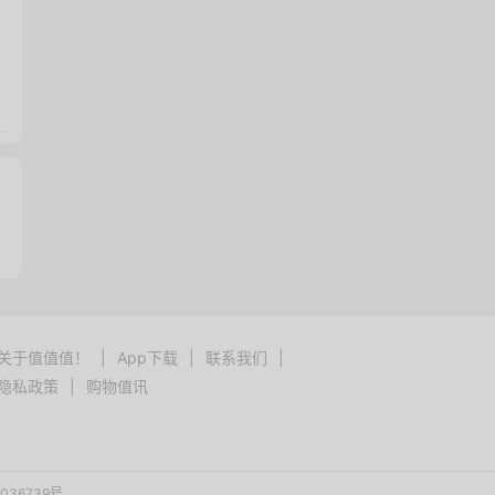
关于值值值！
|
App下载
|
联系我们
|
隐私政策
|
购物值讯
036739号