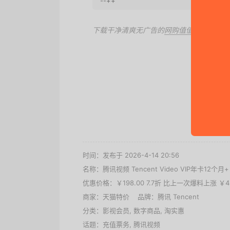
--++
下载干净清爽无广告的
网购值值值App
，第
去
时间：发布于 2026-4-14 20:56
名称：
腾讯视频 Tencent Video VIP年卡12个
优惠价格：
￥198.00 7.7折 比上一次爆料上涨 ￥4
商家：
天猫特价
品牌：
腾讯 Tencent
分类：
影视会员
,
数字商品
,
淘实惠
话题：
充值票务
,
腾讯视频