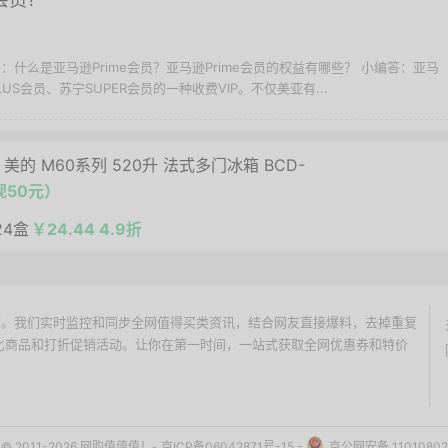
 问：什么是亚马逊Prime会员？亚马逊Prime会员的权益有哪些？ 小编答：亚马
LUS会员、苏宁SUPER会员的一种收费VIP。不仅美亚有...
美的 M60系列 520升 法式多门冰箱 BCD-
现50元）
24盒
￥24.44 4.9折
价搜索引擎。我们实时监控和同步全网值得买类资讯，结合网友直接爆料，去掉重复
性价比商品和打折促销活动。让你在第一时间，一站式获取全网优惠券和特价
ht © 2011-2026 网购值值值！-
京ICP备06042871号-15
-
京公网安备 11010802