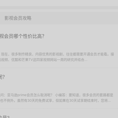
影视会员攻略
视会员哪个性价比高？
，现在，很多制作精良，内容优秀的影视剧，往往都需要开通会员才能看。接
视频、优酷和芒果TV这四家视频网站一周的研究并结合...
闭？
 - 问：亚马逊prime会员怎么取消呢？ 小编答：要知道，很多会员的套路都是
员也不例外。虽然有30天的免费试享，但如果在30天试享期结束时，您将...
会员?