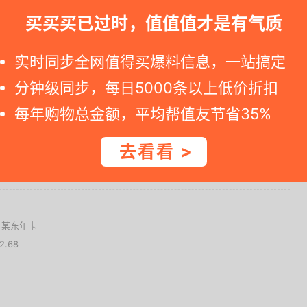
买买买已过时，值值值才是有气质
一时间得到内部特价；点此
领取隐藏优惠券
，先领券再下单。
实时同步全网值得买爆料信息，一站搞定
分钟级同步，每日5000条以上低价折扣
查看完整图文 >
每年购物总金额，平均帮值友节省35%
去看看 >
值！ +0
不值 -0
月+ 某东年卡
2.68