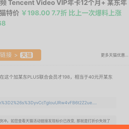
 Tencent Video VIP年卡12个月+ 某东年
天猫特价
￥198.00 7.7折 比上一次爆料上涨
68
链接 >
更多天猫优惠...
在这个加某东PLUS联合会员才198，相当于40元开某东
e=m%3D2%26s%3DyvCcTgIouURw4vFB6t2Z2ue....
 请快快冲。如您查看天猫活动链接发现标价已改变, 那就是打折价失效了