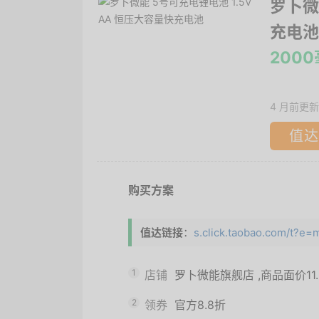
罗卜微
充电池
200
4 月前更新
值达
购买方案
值达链接
：
s.click.taobao.com/t?
1
店铺
罗卜微能旗舰店
,商品面价
11
2
领券
官方8.8折