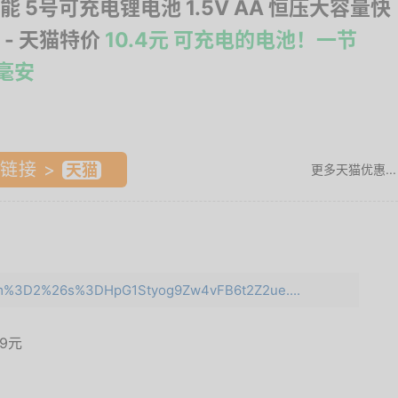
能 5号可充电锂电池 1.5V AA 恒压大容量快
- 天猫特价
10.4元 可充电的电池！一节
0毫安
链接 >
更多天猫优惠...
e=m%3D2%26s%3DHpG1Styog9Zw4vFB6t2Z2ue....
.9元