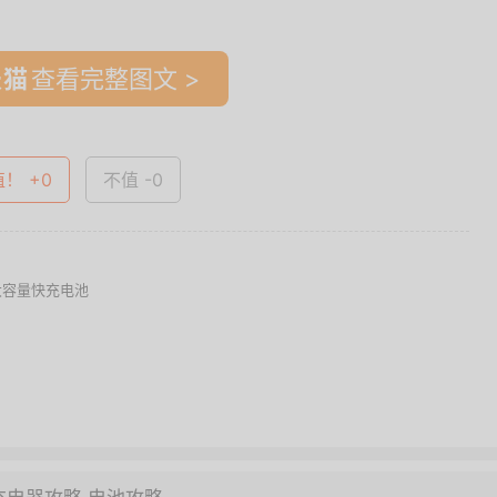
查看完整图文 >
值！ +0
不值 -0
压大容量快充电池