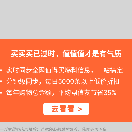
请快快下订单. 若是您访问天猫旗舰店商品页面发现标价已复原, 那就是活
买买买已过时，值值值才是有气质
实时同步全网值得买爆料信息，一站搞定
能，充电2000次以上，循环充电，3500mWH容量，真
能好，经济实用，指纹门/遥控/玩具/无线鼠标
分钟级同步，每日5000条以上低价折扣
每年购物总金额，平均帮值友节省35%
去看看 >
一时间得到内部特价；点此
领取隐藏优惠券
，先领券再下单。