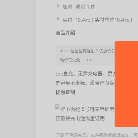
3
加购
购买
1
件
4
实付
10.4元
(
实付单件10.4元
)
商品介绍
++-- 值值值提醒您 * 优惠价会完结, 
动价已失效. --++
tpc直充，无需充电器，更方便萝卜微
是容量不虚标，质量严苛保证，导电性
优惠证明
下载干净清爽无广告的
网购值值值App
，第