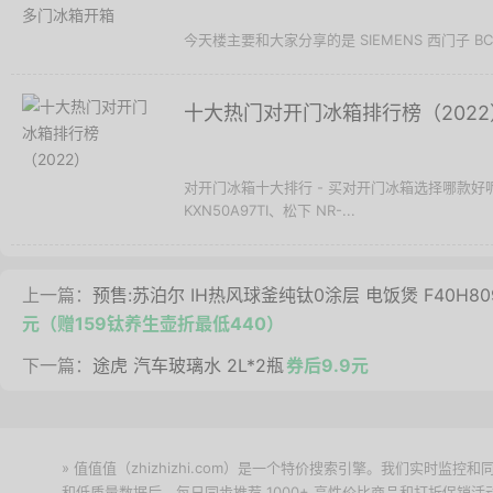
今天楼主要和大家分享的是 SIEMENS 西门子 BCD-4
十大热门对开门冰箱排行榜（2022
对开门冰箱十大排行 - 买对开门冰箱选择哪款好
KXN50A97TI、松下 NR-...
上一篇：
预售:苏泊尔 IH热风球釜纯钛0涂层 电饭煲 F40H8
元（赠159钛养生壶折最低440）
下一篇：
途虎 汽车玻璃水 2L*2瓶
券后9.9元
» 值值值（zhizhizhi.com）是一个特价搜索引擎。我们实时
和低质量数据后，每日同步推荐 1000+ 高性价比商品和打折促销