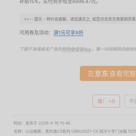
补贴15%，实付到手低至8996.47元。
++-- 提示 - 特价会逾期，请迅速买之. 如您点击京东商家网页
可用券及活动：
满1元可享9折
下载干净清爽无广告的
网购值值值App
，第一时间得到内部特
去
查看完整
值！ +0
不值
时间：发布于 2026-4-16 15:46
名称：
以旧换新：黑珍珠C3系列 CRBUS521-C3 风冷十字门冰箱 521