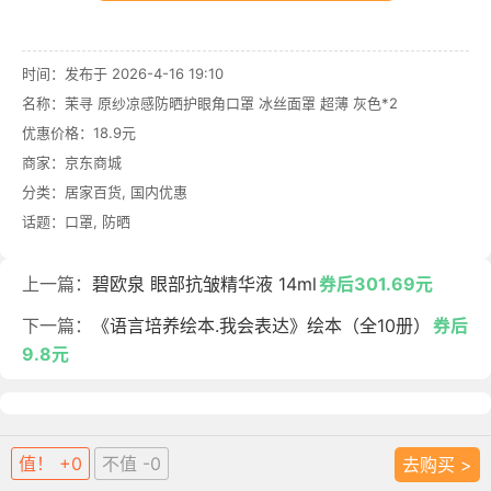
时间：发布于 2026-4-16 19:10
名称：
茉寻 原纱凉感防晒护眼角口罩 冰丝面罩 超薄 灰色*2
优惠价格：
18.9元
商家：
京东商城
分类：
居家百货
,
国内优惠
话题：
口罩
,
防晒
上一篇：
碧欧泉 眼部抗皱精华液 14ml
券后301.69元
下一篇：
《语言培养绘本.我会表达》绘本（全10册）
券后
9.8元
值！ +0
不值 -0
去购买 >