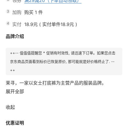
领券
满29减20（下单自动领取）
3
加购
购买
1
件
4
实付
18.9元
(
实付单件18.9元
)
品牌介绍
++-- 值值值提醒您 * 促销有时效性, 请迅速下订单。如果您点击
京东商品页面看到标价已恢复原价, 那可能就是好价格终止了. --
++
茉寻，一家以女士打底裤为主营产品的服装品牌。
展开全部
收起
优惠证明