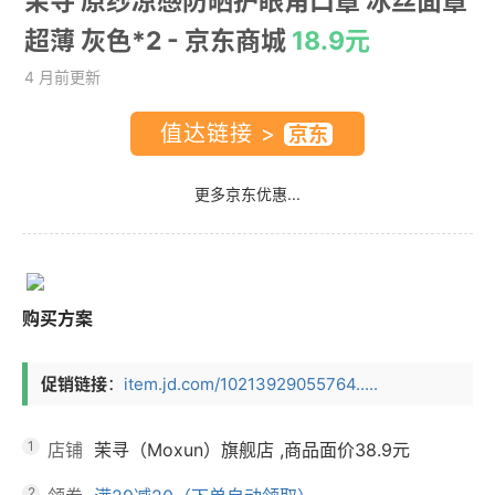
茉寻 原纱凉感防晒护眼角口罩 冰丝面罩
超薄 灰色*2
- 京东商城
18.9元
4 月前更新
值达链接 >
更多京东优惠...
购买方案
促销链接
：
item.jd.com/10213929055764.....
1
店铺
茉寻（Moxun）旗舰店
,商品面价
38.9元
2