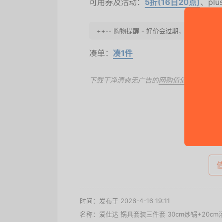
可用券及活动：
5折(16日20点)
、pl
++-- 购物提醒 - 好价会过期，请尽早下手
凑单：
凑1件
下载干净清爽无广告的
网购值值值App
，第
去
时间：发布于 2026-4-16 19:11
名称：
爱仕达 锅具套装三件套 30cm炒锅+20c