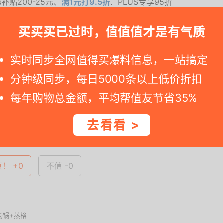
us补贴200-25元、
满1元打9.5折
、PLUS专享95折
买买买已过时，值值值才是有气质
. 如果您点到京东商品网页看到标价还是原价, 说明活动价终止 --++
实时同步全网值得买爆料信息，一站搞定
分钟级同步，每日5000条以上低价折扣
一时间得到内部特价；点此
领取隐藏优惠券
，先领券再下单。
每年购物总金额，平均帮值友节省35%
查看完整图文 >
去看看 >
值！ +0
不值 -0
m汤锅+蒸格