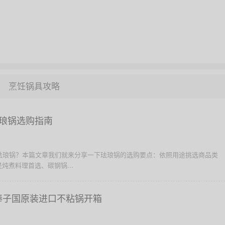
烹饪锅具攻略
琅锅选购指南
择珐琅锅？本篇文章我们就来分享一下珐琅锅的选购要点：依照用途挑选商品类
炖煮料理首选、碳钢锅...
ble 棒子国原装进口不粘锅开箱