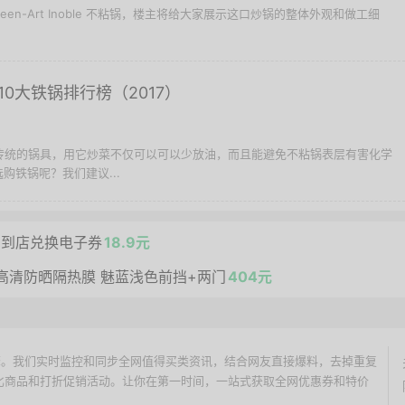
en-Art Inoble 不粘锅，楼主将给大家展示这口炒锅的整体外观和做工细
0大铁锅排行榜（2017）
种传统的锅具，用它炒菜不仅可以可以少放油，而且能避免不粘锅表层有害化学
购铁锅呢？我们建议...
 到店兑换电子券
18.9元
膜 高清防晒隔热膜 魅蓝浅色前挡+两门
404元
价搜索引擎。我们实时监控和同步全网值得买类资讯，结合网友直接爆料，去掉重复
性价比商品和打折促销活动。让你在第一时间，一站式获取全网优惠券和特价