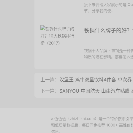
接下来要给大家展示的是 Que
节，分享我的使...
铁锅什么牌子的好？1
铁锅十大品牌 - 铁锅是一
物质的潜在影响。那要怎么选
上一篇：
汉堡王 鸡牛双堡饮料4件套 单次券
下一篇：
SANYOU 中国航天 山由汽车贴
» 值值值（zhizhizhi.com）是一个特
和低质量数据后，每日同步推荐 1000+ 高
信息。
下载值值值App