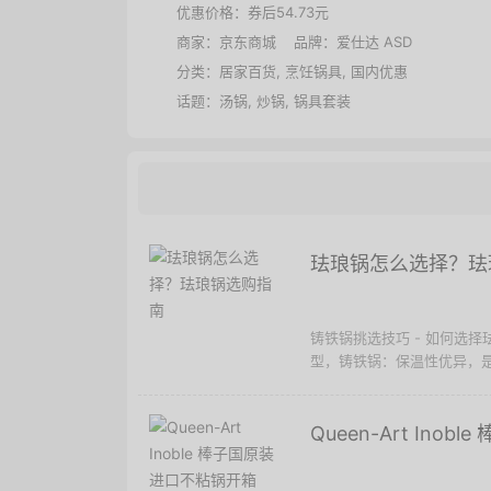
优惠价格：
券后54.73元
商家：
京东商城
品牌：
爱仕达 ASD
分类：
居家百货
,
烹饪锅具
,
国内优惠
话题：
汤锅
,
炒锅
,
锅具套装
珐琅锅怎么选择？珐
铸铁锅挑选技巧 - 如何选
型，铸铁锅：保温性优异，是
Queen-Art Ino