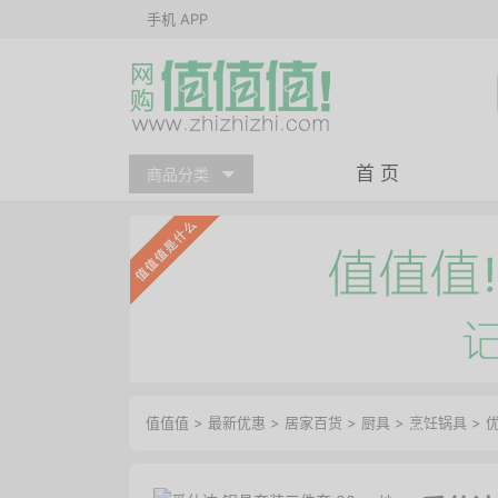
手机 APP
首 页
商品分类
值值值
>
最新优惠
>
居家百货
>
厨具
>
烹饪锅具
>