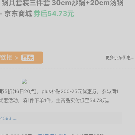
 锅具套装三件套 30cm炒锅+20cm汤锅
- 京东商城
券后54.73元
链接 >
更多京东优惠...
折(16日20点)，plus补贴200-25元优惠券，参与满1
5元优惠活动，凑1件下单1件，主商品实付低至54.73元。
593.....