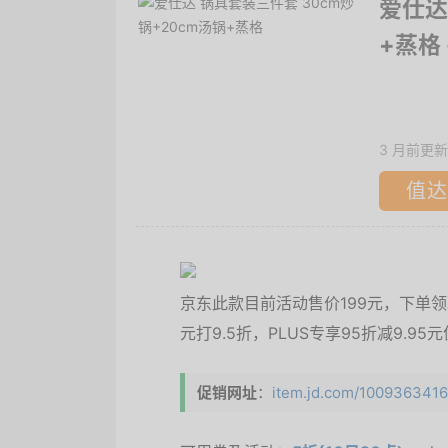
爱仕达
+蒸格
3 月前更新
值达
京东此款目前活动售价199元，下单领取5
元打9.5折，PLUS专享95折减9.9
促销网址
：
item.jd.com/10093634164