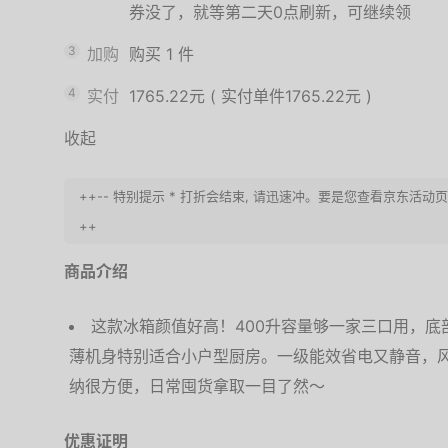
券没了，就等第二天0点刷新，可继续领
3
加购
购买
1
件
4
实付
1765.22元
(
实付单件1765.22元
)
收起
++-- 特别提示 * 打折会结束, 请迅速冲。要是您查看京东活
++
商品介绍
这款冰箱颜值好高！400升容量够一家三口用，底
薄机身特别适合小户型厨房。一级能效省电又静音，
纳很方便，日常囤货拿取一目了然～
优惠证明