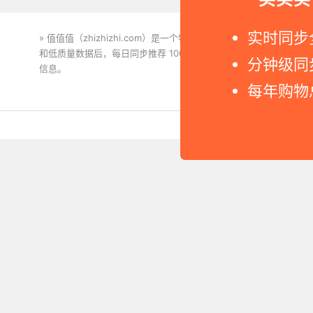
实时同步
» 值值值（zhizhizhi.com）是一个特价搜索引擎。我们实时
和低质量数据后，每日同步推荐 1000+ 高性价比商品和打折促销
分钟级同
信息。
下载值值值App
每年购物
Copyright © 2011-2026 网