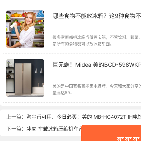
哪些食物不能放冰箱？这9种食物
很多家庭都把冰箱当做百宝箱，不管饮料、蔬菜
是所有的食物都可以放冰箱里面。...
巨无霸！Midea 美的BCD-598W
美的是中国著名智能家电品牌，今天和大家分享的这款Mi
量高达59...
上一篇：
淘金币可用、今日必买：美的 MB-HC4072T IH电饭
下一篇：
冰虎 车载冰箱压缩机车家两用C20汽车宿舍办公
买买买