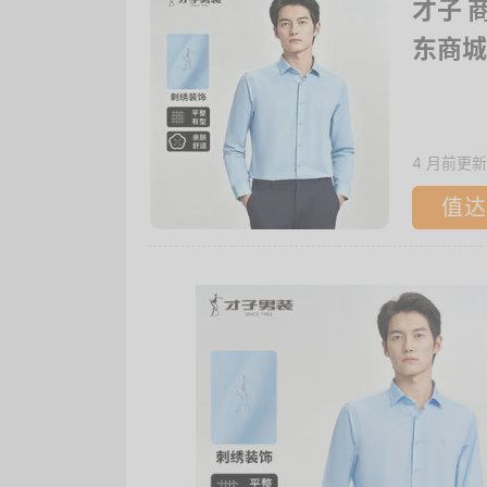
才子 
东商城
4 月前更新
值达