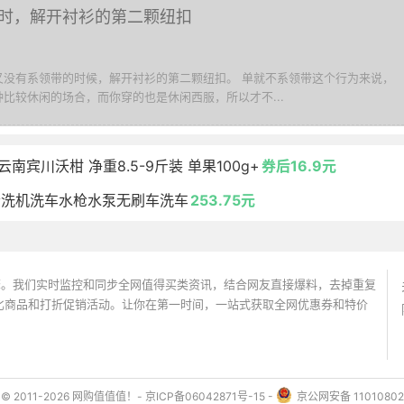
时，解开衬衫的第二颗纽扣
又没有系领带的时候，解开衬衫的第二颗纽扣。 单就不系领带这个行为来说，
比较休闲的场合，而你穿的也是休闲西服，所以才不...
宾川沃柑 净重8.5-9斤装 单果100g+
券后16.9元
清洗机洗车水枪水泵无刷车洗车
253.75元
价搜索引擎。我们实时监控和同步全网值得买类资讯，结合网友直接爆料，去掉重复
性价比商品和打折促销活动。让你在第一时间，一站式获取全网优惠券和特价
ht © 2011-2026 网购值值值！-
京ICP备06042871号-15
-
京公网安备 11010802