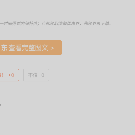
一时间得到内部特价；点此
领取隐藏优惠券
，先领券再下单。
查看完整图文 >
值！ +0
不值 -0
）