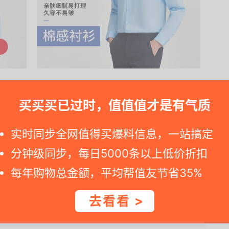
买买买已过时，值值值才是有气质
lus 专场优惠活动，拍 1件，衬衫低至59.5元。需凑单
实时同步全网值得买爆料信息，一站搞定
00.....
分钟级同步，每日5000条以上低价折扣
每年购物总金额，平均帮值友节省35%
 专场
去看看 >
紧下单。如您点击京东商家网址发现标价已恢复，可能就是羊毛逾期。 --