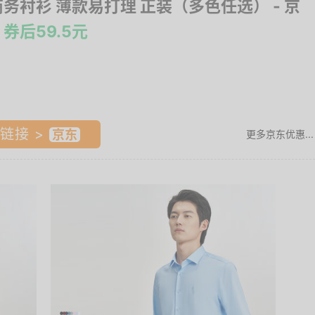
商务衬衫 薄款易打理 正装（多色任选）
- 京
券后59.5元
链接 >
更多京东优惠...