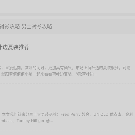
衬衫攻略
男士衬衫攻略
叶边夏装推荐
素，显瘦遮肉，减龄的同时，更加具有仙气。市场上荷叶边的夏装很多，可谓
就跟着值值值小编一起来看看荷叶边夏装，8款荷叶边...
 本文我们就来分享十大男装品牌：Fred Perry 妙舍、UNIQLO 优衣库、金利
ass、Tommy Hilfiger 汤...