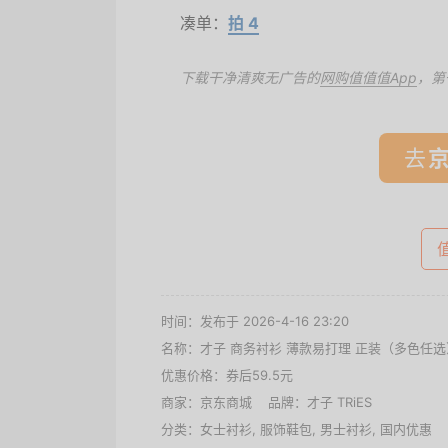
凑单：
拍 4
下载干净清爽无广告的
网购值值值App
，第
去
时间：发布于 2026-4-16 23:20
名称：
才子 商务衬衫 薄款易打理 正装（多色任选
优惠价格：
券后59.5元
商家：
京东商城
品牌：
才子 TRiES
分类：
女士衬衫
,
服饰鞋包
,
男士衬衫
,
国内优惠