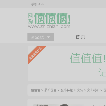
手机 APP
首 页
商品分类
值值值
>
最新优惠
>
服饰鞋包
>
女装
>
女士衬衫
>