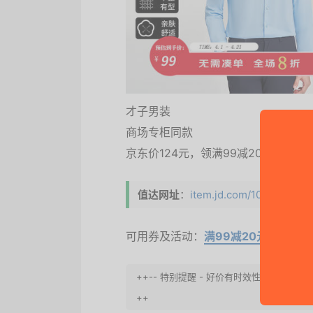
才子男装
商场专柜同款
京东价124元，领满99减20元，参与p
值达网址
：
item.jd.com/101114990127
可用券及活动：
满99减20元
、
plus
++-- 特别提醒 - 好价有时效性, 请加
++