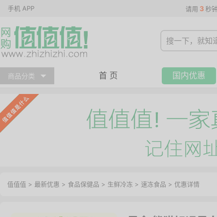
手机 APP
3
请用
秒
首 页
国内优惠
商品分类
值值值
>
最新优惠
>
食品保健品
>
生鲜冷冻
>
速冻食品
>
优惠详情