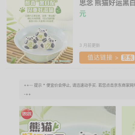
思念 熊猫好运黑白
元
3 月前更新
值达链接 >
++-- 提示 * 便宜价会停止, 请迅速动手买. 若您点击京东商
-++