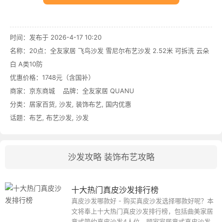
时间：发布于 2026-4-17 10:20
名称：
20点：全友家居 飞鸟沙发 雪尼尔布艺沙发 2.52米 可拆洗 云朵
白 A类10防
优惠价格：
1748元（含国补）
商家：
京东商城
品牌：
全友家居 QUANU
分类：
居家百货
,
沙发
,
装饰布艺
,
国内优惠
话题：
布艺
,
布艺沙发
,
沙发
沙发攻略
装饰布艺攻略
十大热门真皮沙发排行榜
真皮沙发哪款好 - 购买真皮沙发选择哪款好呢？本
文将奉上十大热门真皮沙发排行榜，包括曲美家居
意式简约真皮沙发4人位、顾家家居意式真皮沙发