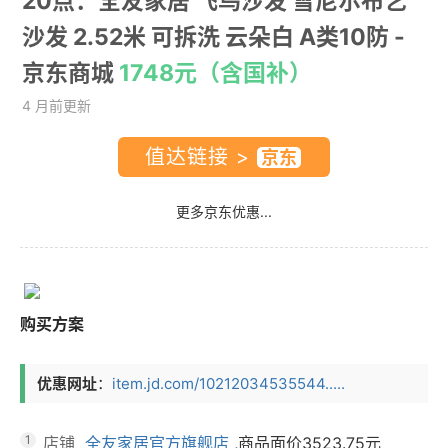
20点：全友家居 飞鸟沙发 雪尼尔布艺
沙发 2.52米 可拆洗 云朵白 A类10防
-
京东商城
1748元（含国补）
4 月前更新
值达链接 >
更多京东优惠...
购买方案
优惠网址
：
item.jd.com/10212034535544.....
1
店铺
全友家居官方旗舰店
,商品面价
3523.75元