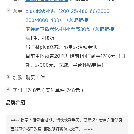
2
领券
plus 超级补贴（200-25/480-60/2000-
200/4000-400）（领取链接）
家装厨卫适老化-国补至高30%（领取链接）
满1件，打8折
届时叠plus立减、晒单返活动更低
目前主图预告20点开始前1小时到手1748元（国
补、返300元、立减、平台补贴券后）
3
加购
购买
1
件
4
实付
1748元
(
实付单件1748元
)
品牌介绍
++-- 提示 * 活动会过期，请快快动手买。要是您查看京东活动页
面发现价格已改变, 那说明打折价失效了。 --++