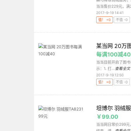
当当售价229元，满20
2017-9-19 14:41
值！ +0
不值 -0
某当网 20万
每满100减40
当当目前开启了图书每
示：1. 打...
查看全文
2017-9-19 12:50
值！ +0
不值 -0
坦博尔 羽绒服T
￥99.00
当当网日常价299元，
结束，请...
查看全文