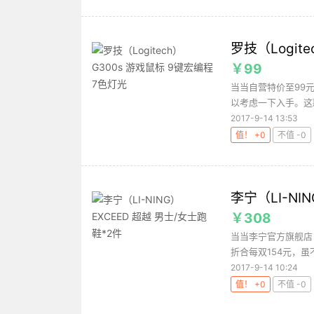
罗技（Logit
￥99
当当自营特价至99
以考虑一下入手。这款
2017-9-14 13:53
值！ +0
不值 -0
李宁（LI-NI
￥308
当当李宁官方旗舰店目
折合每双154元，虽
2017-9-14 10:24
值！ +0
不值 -0