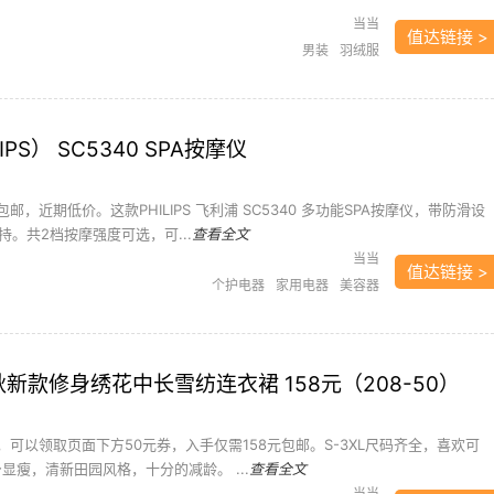
当当
值达链接 >
男装
羽绒服
PS） SC5340 SPA按摩仪
邮，近期低价。这款PHILIPS 飞利浦 SC5340 多功能SPA按摩仪，带防滑设
。共2档按摩强度可选，可...
查看全文
当当
值达链接 >
个护电器
家用电器
美容器
7秋新款修身绣花中长雪纺连衣裙 158元（208-50）
，可以领取页面下方50元券，入手仅需158元包邮。S-3XL尺码齐全，喜欢可
显瘦，清新田园风格，十分的减龄。 ...
查看全文
当当