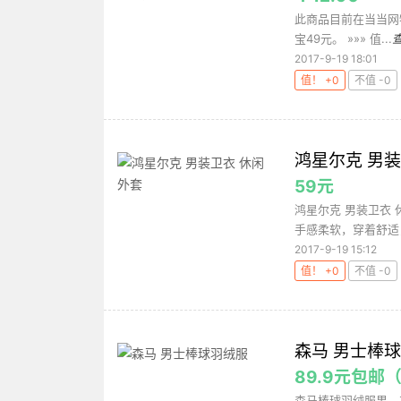
此商品目前在当当网
宝49元。 »»» 值...
2017-9-19 18:01
值！ +0
不值 -0
鸿星尔克 男装
59元
鸿星尔克 男装卫衣 
手感柔软，穿着舒适，
2017-9-19 15:12
值！ +0
不值 -0
森马 男士棒
89.9元包邮
森马棒球羽绒服男，