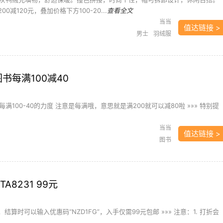
0减120元，叠加价格下方100-20...
查看全文
当当
值达链接 >
男士
羽绒服
图书每满100减40
满100-40的力度 注意是每满哦，意思就是满200就可以减80啦 »»» 特别提
当当
值达链接 >
图书
A8231 99元
结算时可以输入优惠码“NZD1FG”，入手仅需99元包邮 »»» 注意：1. 打折会