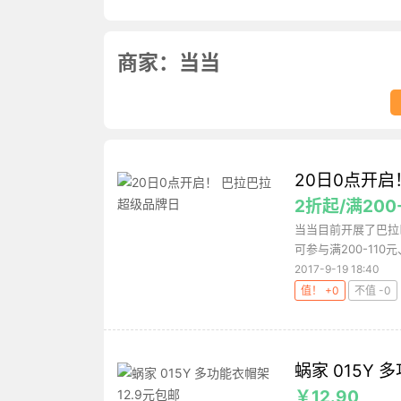
商家：当当
20日0点开
2折起/满200-
当当目前开展了巴拉
可参与满200-110元
2017-9-19 18:40
值！ +0
不值 -0
蜗家 015Y 
￥12.90