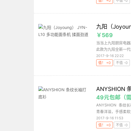
值！ +0
不值 -0
九阳（Joyou
￥569
当当上九阳厨房电器
此款为九阳全新一代
2017-9-16 22:22
值！ +0
不值 -0
ANYSHION
49元包邮（
ANYSHION 
青春洋溢，手感柔软并
2017-9-16 11:53
值！ +0
不值 -0