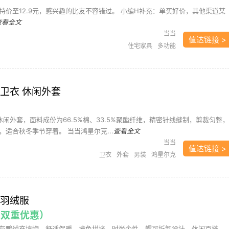
特价至12.9元，感兴趣的比友不容错过。 小编H补充：单买好价，其他渠道某
查看全文
当当
值达链接 >
住宅家具
多功能
卫衣 休闲外套
休闲外套，面料成份为66.5%棉、33.5%聚酯纤维，精密针线缝制，剪裁匀整，
适合秋冬季节穿着。 当当鸿星尔克...
查看全文
当当
值达链接 >
卫衣
外套
男装
鸿星尔克
球羽绒服
（双重优惠）
灰鸭绒充填物，舒适保暖。撞色拼接，时尚个性，帽可拆卸设计，休闲百搭。