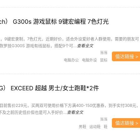
ech） G300s 游戏鼠标 9键宏编程 7色灯光
元，9键宏录制，7色灯光，近期好价，适合外设爱好者人群使用，需要的朋友可
罗技G300S 游戏有线鼠标，搭配9个可...
查看全文
当当
值达链接 >
电脑办公
电脑外设
鼠标
NG） EXCEED 超越 男士/女士跑鞋*2件
前售价229元，买两双可使用价格下方满400-150优惠券，到手实付308元
不及之前历史低价但也是可入手好价...
查看全文
当当
值达链接 >
男鞋
运动鞋
鞋