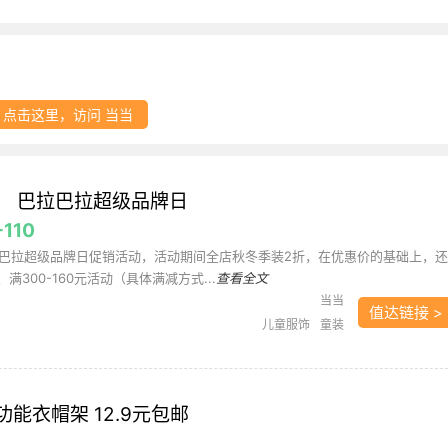
点击这里，访问 当当
启！ 巴拉巴拉超级品牌日
110
巴拉超级品牌日促销活动，活动期间全店秋冬季装2折，在优惠价的基础上，还
、满300-160元活动（具体满减方式...
查看全文
当当
值达链接 >
儿童服饰
童装
多功能衣帽架 12.9元包邮