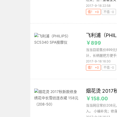
2017-9-18 22:58
值！ +0
不值 -0
飞利浦（PHILI
￥899
当当目前售价899元包
计，长柄握把方便手持
2017-9-18 16:30
值！ +0
不值 -0
烟花烫 201
￥158.00
当当网日常价208元
入。 小编补充；修身
2017-9-18 16:13