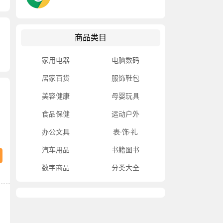
商品类目
家用电器
电脑数码
居家百货
服饰鞋包
美容健康
母婴玩具
食品保健
运动户外
办公文具
表·饰·礼
汽车用品
书籍图书
数字商品
分类大全