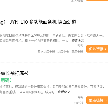
服饰鞋包
ng） JYN-L10 多功能面条机 揉面劲道
旗舰店目前移动端特价至569元包邮，再到新低，需要的买买可以考虑入手。
柔道系列面条机，和上一代九阳面条机相比，一大...
查看全文
当当
值达链接 >
其它厨房电器
厨房小电
家用电器
 条纹长袖打底衫​
需用码）
条纹长袖打底衫，很减龄的一款针织套头衫，采用柔和的撞色条纹设计，可爱活泼，
富有垂感。 当当网现价89元，结算时...
查看全文
当当
值达链接 >
打底衫​