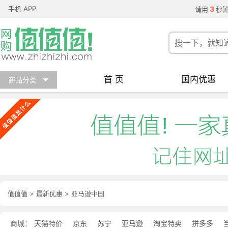
手机 APP
3
请用
秒
首 页
国内优惠
商品分类
值值值
>
最新优惠
>
亚马逊中国
商城：
天猫特价
京东
苏宁
亚马逊
淘宝特卖
拼多多