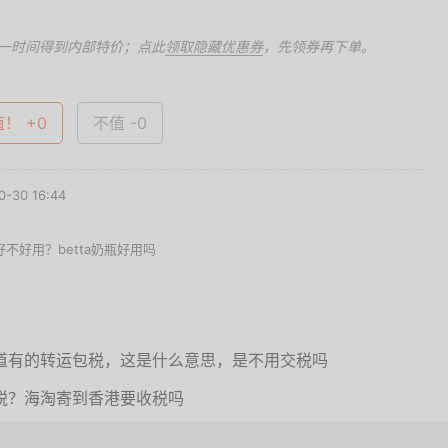
一时间得到内部特价；点此
领取隐藏优惠券
，先领券再下单。
值！ +0
不值 -0
-30 16:44
不好用？betta奶瓶好用吗
道有的转运包税，这是什么意思，是不用交税吗
税？海淘寄到香港要收税吗