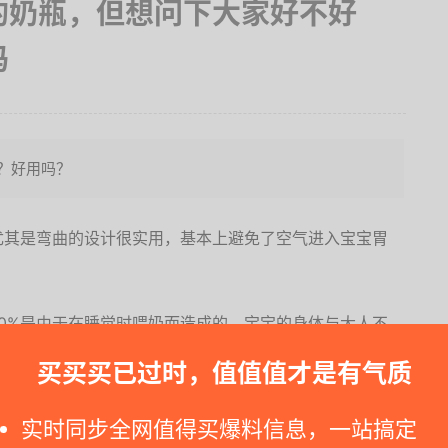
a的奶瓶，但想问下大家好不好
吗
吗？好用吗？
尤其是弯曲的设计很实用，基本上避免了空气进入宝宝胃
0%是由于在睡觉时喂奶而造成的。宝宝的身体与大人不
喝奶时很容易倒流进耳管而造成头位性中耳炎。
买买买已过时，值值值才是有气质
使用普通奶瓶给宝宝喂奶时，容易造成宝宝躺着喂奶的姿
实时同步全网值得买爆料信息，一站搞定
使奶在口腔中积聚过多，严重时还会造成宝宝缺氧。从而造