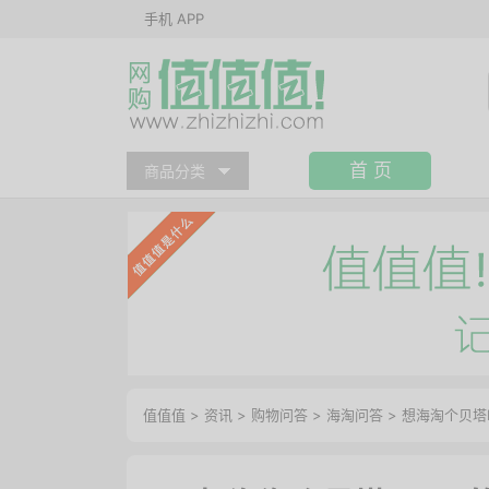
手机 APP
首 页
商品分类
值值值
>
资讯
>
购物问答
>
海淘问答
>
想海淘个贝塔b