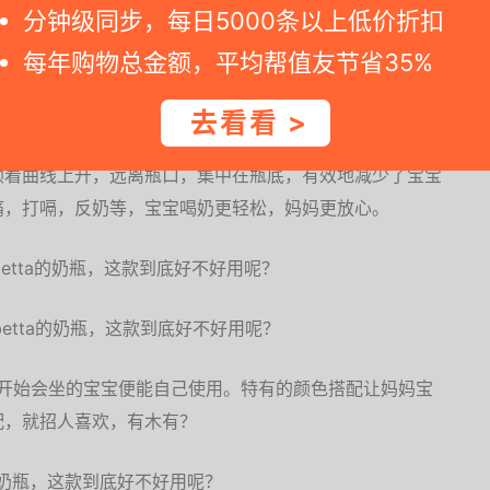
分钟级同步，每日5000条以上低价折扣
消化和吸收。
每年购物总金额，平均帮值友节省35%
可以让宝宝保持与喝母乳一样的姿势，可以使食物自然顺畅地
流入耳朵里。
去看看 >
顺着曲线上升，远离瓶口，集中在瓶底，有效地减少了宝宝
痛，打嗝，反奶等，宝宝喝奶更轻松，妈妈更放心。
巧，开始会坐的宝宝便能自己使用。特有的颜色搭配让妈妈宝
配，就招人喜欢，有木有？