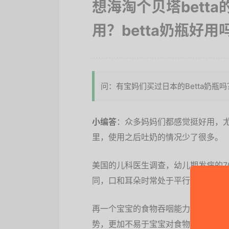
想海淘个贝塔bett
用？betta奶瓶好用
问：有宝妈们买过日本的Betta奶瓶
小编答
：众多妈妈们都感觉挺好用，
里，使用之后吐奶的情况少了很多。
美国的儿科医生调查，幼儿期发病的7
同，口和耳朵时常处于平行，平躺着
再一个宝宝的食物吞咽能力还很低，
势，更加不易于宝宝对食物的吞咽，