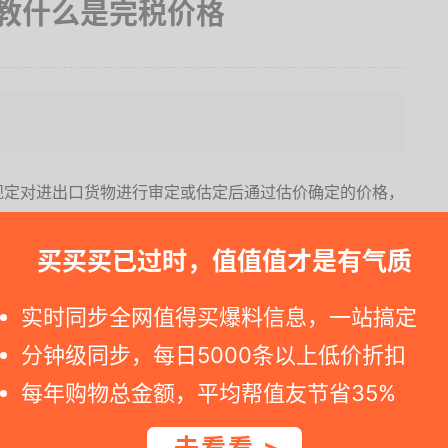
教什么是完税价格
规定对进出口货物进行审定或估定后通过估价确定的价格，
个《完税价格表》，里面规定了每一种商品的完税价格。
买买买已过时，值值值才是有气质
税费，但对于实际价格超过完税价格2倍或者低于完税价格
计算税费。进境物品所有人应向海关提供销售方依法开具的
实时同步全网值得买爆料信息，一站搞定
相关责任。海关会根据物品所有人提供的上述相关凭证，依
分钟级同步，每日5000条以上低价折扣
每年购物总金额，平均帮值友节省35%
10%，按完税价格计算的话会收取200元税。如果你买了