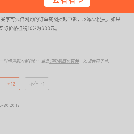
去看看 >
定，将收取200元关税。如果你买的镜头为600元，低于
要按照实际价格征税，为60元，但海关也有可能会按照完税
，买家可凭借网购的订单截图提起申诉，以减少税费。如果
实际价格征税10%为600元。
一时间得到内部特价；点此
领取隐藏优惠券
，先领券再下单。
！ +12
不值 -1
-30 20:13