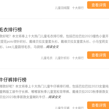
查看详情
儿童羽绒服
十大排行
毛衣排行榜
款好呢？本文将奉上十大热门儿童毛衣排行榜，包括巴拉巴拉2023撞色小童开
童提花polo领针织衫、戴维贝拉女童套头衫、戴维贝拉女童套头衫、小马宝莉女
、Lee儿童圆领毛衣、马骑顿...
阅读全文
查看详情
儿童毛衣
儿童针织衫
十大排行
牛仔裤排行榜
哪款好呢？本文将奉上十大热门儿童牛仔裤排行榜，包括巴拉巴拉2023女童纯
童韩版工装牛仔长裤、嘟嘟家秋季儿童宽松背带裤、戴维贝拉2023秋季新款女
拉2023秋季新款女童喇叭牛仔...
阅读全文
查看详情
儿童牛仔裤
十大排行