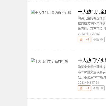
十大热门儿童
购买儿童内裤选择哪
拉巴拉男童四角短裤
角内裤、京东京造 儿
2023-6-4 23:52
值！ +1
不值 -0
十大热门学步
购买宝宝学步鞋选择
泰兰尼斯女童软底学
鞋、基诺浦2023夏季
2023-6-2 17:28
值！ +1
不值 -0