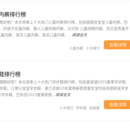
内裤排行榜
款好呢？本文将奉上十大热门儿童内裤排行榜，包括丽婴房宝宝儿童内裤、巴
、好孩子女童内裤、猫人儿童四角内裤、贝贝怡 儿童纯棉内裤、优贝宜男童平
童内裤、浪莎儿童内裤、英氏儿童内裤、...
阅读全文
查看详情
儿童内裤
十大排行
鞋排行榜
哪款好呢？本文将奉上十大热门学步鞋排行榜，包括基诺浦2023夏季学步鞋、
步鞋、江博士宝宝学步鞋、泰兰尼斯23年夏季新款男童女宝时尚百搭软底学步
学步鞋、巴布豆2023夏季新款...
阅读全文
查看详情
十大排行
学步鞋
机能鞋