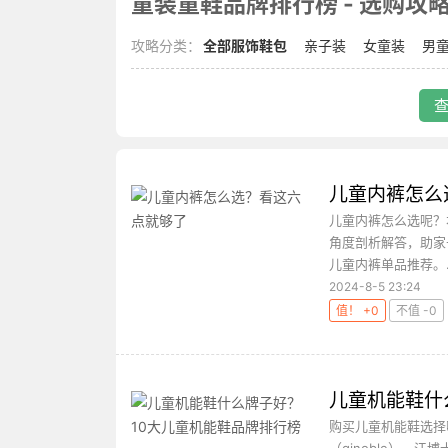
童装童鞋品牌排行榜 - 选购攻略 -
攻略分类：
全部服饰鞋包
亲子装
女童装
男
查
儿童内裤怎么
儿童内裤怎么选呢？
角度剖析解答，助家
儿童内裤单品推荐。..
2024-8-5 23:24
值！ +0
不值 -0
儿童机能鞋什
购买儿童机能鞋选择