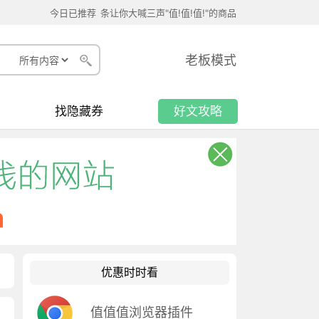
今日已推荐
条让你大喊三声"值!值!值!"的商品
老板模式
找隐藏券
好文攻略
优惠时时看
值值值浏览器插件