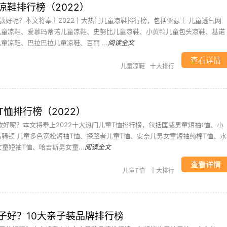
凉鞋排行榜（2022）
款好呢？本文将奉上2022十大热门儿童凉鞋排行榜，包括亚瑟士 儿童透气网
儿童凉鞋、爱慕玛蒂诺儿童凉鞋、史努比儿童凉鞋、小黄鸭儿童包头凉鞋、基诺
童凉鞋、巴拉巴拉儿童凉鞋、百丽 ...
阅读全文
查看详情
儿童凉鞋
十大排行
恤排行榜（2022）
款好呢？本文将奉上2022十大热门儿童T恤排行榜，包括匡威男童短袖t恤、小
马骑顿 儿童多色宽松短袖T恤、探路者儿童T恤、安奈儿男女童短袖纯棉T恤、水
女童短袖T恤、哈吉斯男女童...
阅读全文
查看详情
儿童T恤
十大排行
子好？10大亲子装品牌排行榜