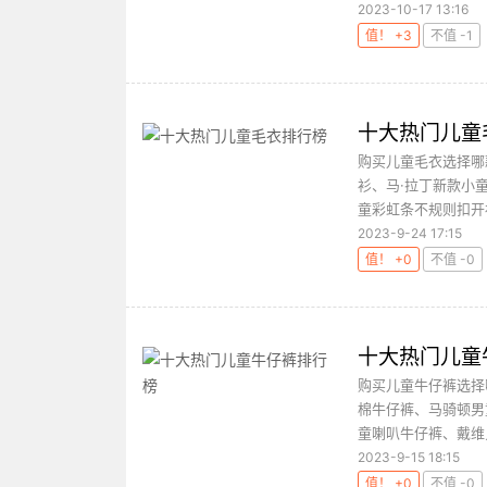
2023-10-17 13:16
值！ +3
不值 -1
十大热门儿童
购买儿童毛衣选择哪
衫、马·拉丁新款小
童彩虹条不规则扣开衫
2023-9-24 17:15
值！ +0
不值 -0
十大热门儿童
购买儿童牛仔裤选择
棉牛仔裤、马骑顿男
童喇叭牛仔裤、戴维贝
2023-9-15 18:15
值！ +0
不值 -0