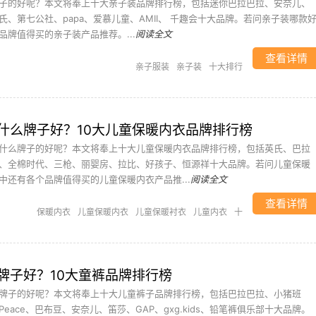
子的好呢？本文将奉上十大亲子装品牌排行榜，包括迷你巴拉巴拉、安奈儿、
、第七公社、papa、爱慕儿童、AMII、 千趣会十大品牌。若问亲子装哪款
品牌值得买的亲子装产品推荐。...
阅读全文
查看详情
亲子服装
亲子装
十大排行
什么牌子好？10大儿童保暖内衣品牌排行榜
什么牌子的好呢？本文将奉上十大儿童保暖内衣品牌排行榜，包括英氏、巴拉
、全棉时代、三枪、丽婴房、拉比、好孩子、恒源祥十大品牌。若问儿童保暖
中还有各个品牌值得买的儿童保暖内衣产品推...
阅读全文
查看详情
保暖内衣
儿童保暖内衣
儿童保暖衬衣
儿童内衣
十
大排行
牌子好？10大童裤品牌排行榜
牌子的好呢？本文将奉上十大儿童裤子品牌排行榜，包括巴拉巴拉、小猪班
Peace、巴布豆、安奈儿、笛莎、GAP、gxg.kids、铅笔裤俱乐部十大品牌。