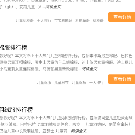
博士（DR·KONG）、泰兰尼斯、MIKIHOUSE、IFME、巴布豆、巴拉巴拉
孩子（gb）、安踏儿童（A...
阅读全文
查看详情
儿童机能鞋
十大排行
宝宝机能鞋
机能童鞋
机能鞋
棉服排行榜
款好呢？本文将奉上十大热门儿童棉服排行榜，包括李维斯男童棉服、巴拉巴
贝拉男童连帽棉服、暇步士男童仿羊羔绒棉服、迪卡侬男女童棉服、迪士尼儿
小马宝莉女童连帽棉服、马骑顿男童新款棉服...
阅读全文
查看详情
儿童棉服
儿童棉衣
儿童棉袄
十大排行
羽绒服排行榜
哪款好呢？本文将奉上十大热门儿童羽绒服排行榜，包括波司登儿童短款羽绒
长款羽绒服、巴拉巴拉 男童羽绒服两件套、暇步士 儿童羽绒服、丽婴房童装儿
拉儿童中长款羽绒服、亚瑟士 儿童羽...
阅读全文