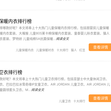
保暖内衣排行榜
择哪款好呢？本文将奉上十大热门儿童保暖内衣排行榜，包括丽婴房儿童保暖
暖内衣套装、大嘴猴 儿童80S莱卡棉保暖内衣套装、童泰婴儿秋衣套装、猫人
套装、梦特娇 儿童纯棉5A抗菌保暖...
阅读全文
查看详情
儿童保暖内衣
儿童保暖衬衣
十大排行
猫人
红豆
卫衣排行榜
款好呢？本文将奉上十大热门儿童卫衣排行榜，包括亚瑟士中大童休闲卫衣、
巴拉巴拉冰雪奇缘IP女童卫衣、AIR JORDAN 儿童卫衣、AIR JORDAN 儿
圆领套头卫衣、M...
阅读全文
查看详情
儿童卫衣
十大排行