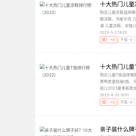
十大热门儿童
购买儿童凉鞋选择哪
眼凉鞋、鸿星尔克 
浦 儿童凉鞋、安踏儿
2023-5-2 18:25
值！ +0
不值 -0
十大热门儿童T
购买儿童T恤选择哪
黄鸭男童短袖t恤、
孩儿2023夏季新款
2023-4-25 19:51
值！ +0
不值 -0
亲子装什么牌