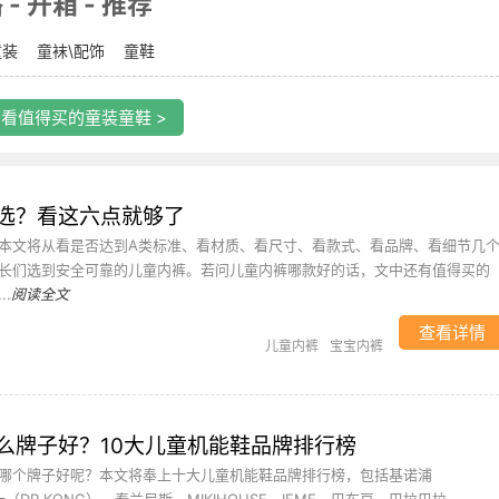
 开箱 - 推荐
童装
童袜\配饰
童鞋
看值得买的童装童鞋 >
选？看这六点就够了
本文将从看是否达到A类标准、看材质、看尺寸、看款式、看品牌、看细节几
长们选到安全可靠的儿童内裤。若问儿童内裤哪款好的话，文中还有值得买的
.
阅读全文
查看详情
儿童内裤
宝宝内裤
么牌子好？10大儿童机能鞋品牌排行榜
哪个牌子好呢？本文将奉上十大儿童机能鞋品牌排行榜，包括基诺浦