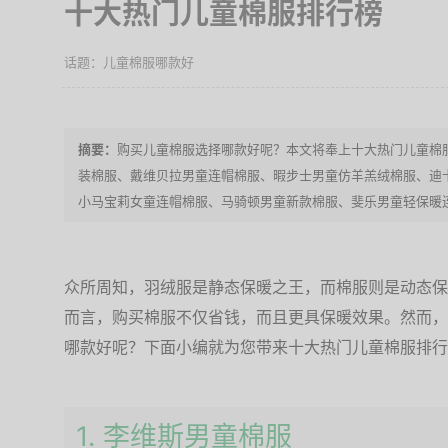
十大热门儿童棉服排行榜
儿童棉服哪款好
购买儿童棉服选择哪款好呢？本文将奉上十大热门儿童棉
装棉服、戴维贝拉男童连帽棉服、暇步士男童仿羊羔绒棉服、迪
小马宝莉女童连帽棉服、马骑顿男童新款棉服、斐乐男童轻保暖
众所周知，羽绒服是静态保暖之王，而棉服则是动态保
而言，购买棉服不仅省钱，而且更具保暖效果。然而，
哪款好呢？下面小编就为您带来十大热门儿童棉服排行
1. 李维斯男童棉服