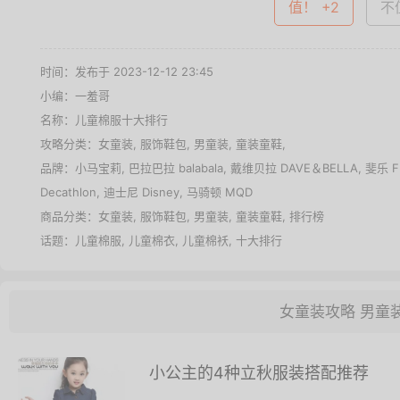
值！ +2
不值
时间：发布于 2023-12-12 23:45
小编：一羞哥
名称：
儿童棉服十大排行
攻略分类：
女童装
,
服饰鞋包
,
男童装
,
童装童鞋
,
品牌：
小马宝莉
,
巴拉巴拉 balabala
,
戴维贝拉 DAVE＆BELLA
,
斐乐 F
Decathlon
,
迪士尼 Disney
,
马骑顿 MQD
商品分类：
女童装
,
服饰鞋包
,
男童装
,
童装童鞋
,
排行榜
话题：
儿童棉服
,
儿童棉衣
,
儿童棉袄
,
十大排行
女童装攻略
男童
小公主的4种立秋服装搭配推荐