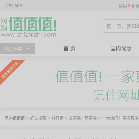
手机 APP
3
请用
秒
首 页
国内优惠
商品分类
网购值值值
>
好文攻略
>
排行榜
>
女童装
|
男童装
> 十大热门儿童棉服排