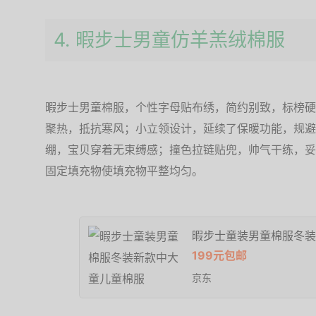
4. 暇步士男童仿羊羔绒棉服
暇步士男童棉服，个性字母贴布绣，简约别致，标榜硬
聚热，抵抗寒风；小立领设计，延续了保暖功能，规避
绷，宝贝穿着无束缚感；撞色拉链贴兜，帅气干练，妥
固定填充物使填充物平整均匀。
暇步士童装男童棉服冬装
199元包邮
京东