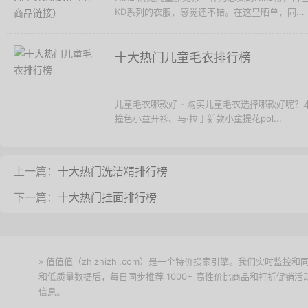
KD系列的衣服，感觉还不错。在这里晒单，同...
十大热门儿童毛衣排行榜
儿童毛衣哪款好 - 购买儿童毛衣选择哪款好呢？
撞色小童开衫、马·拉丁新款小童提花pol...
上一篇：
十大热门洗洁精排行榜
下一篇：
十大热门挂面排行榜
» 值值值（zhizhizhi.com）是一个特价搜索引擎。我们实时
和低质量数据后，每日同步推荐 1000+ 高性价比商品和打折促销
信息。
下载值值值App