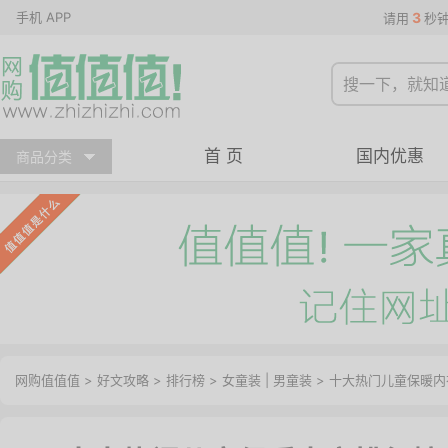
手机 APP
3
请用
秒
首 页
国内优惠
商品分类
网购值值值
>
好文攻略
>
排行榜
>
女童装
|
男童装
> 十大热门儿童保暖