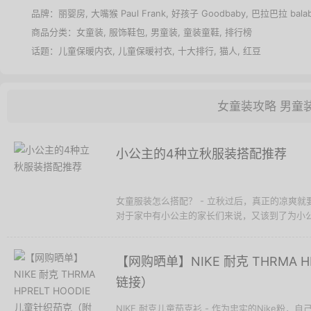
品牌：
丽婴房
,
大嘴猴 Paul Frank
,
好孩子 Goodbaby
,
巴拉巴拉 balab
商品分类：
女童装
,
服饰鞋包
,
男童装
,
童装童鞋
,
排行榜
话题：
儿童保暖内衣
,
儿童保暖衬衣
,
十大排行
,
猫人
,
红豆
女童装攻略
男童
小公主的4种立秋服装搭配推荐
女童服装怎么搭配？ - 立秋过后，真正的凉爽
对于家中有小公主的家长们来说，又该到了为小公主
【网购晒单】NIKE 耐克 THRMA 
链接）
NIKE 耐克儿童茄克衫 - 作为忠实的Nike粉