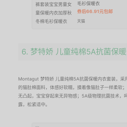
毛衫保暖衣
券后66.91元包邮
天猫
6. 梦特娇 儿童纯棉5A抗菌保
Montagut 梦特娇 儿童纯棉5A抗菌保暖内衣套装
的猫肚棉面料，体感好软糯，摸着像猫肚子一样柔软；
无凸起，宝宝穿起来无异物感；5A级物理抗菌技术，
露，松紧适中。