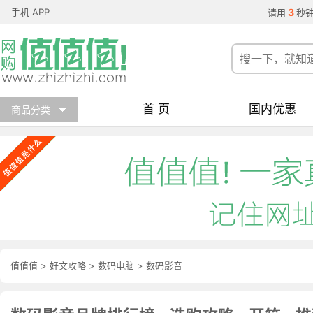
手机 APP
3
请用
秒
首 页
国内优惠
商品分类
值值值
>
好文攻略
>
数码电脑
>
数码影音