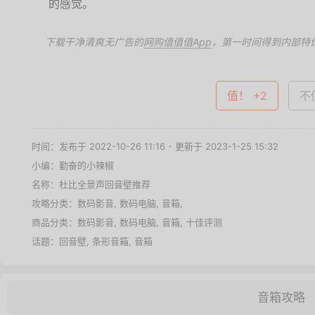
的感觉。
下载干净清爽无广告的
网购值值值App
，第一时间得到内部特
值！ +2
不值
时间：发布于 2022-10-26 11:16 - 更新于 2023-1-25 15:32
小编：勤奋的小辣椒
名称：
杜比全景声回音壁推荐
攻略分类：
数码影音
,
数码电脑
,
音箱
,
商品分类：
数码影音
,
数码电脑
,
音箱
,
十佳评测
话题：
回音壁
,
条形音箱
,
音箱
音箱攻略