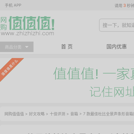
手机 APP
3
请用
秒
首 页
国内优惠
商品分类
网购值值值
>
好文攻略
>
十佳评测
>
音箱
> 7 款最佳杜比全景声条形音箱