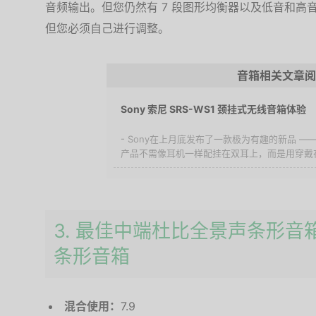
音频输出。但您仍然有 7 段图形均衡器以及低音和高
但您必须自己进行调整。
音箱相关文章阅
Sony 索尼 SRS-WS1 颈挂式无线音箱体验
- Sony在上月底发布了一款极为有趣的新品 ——
产品不需像耳机一样配挂在双耳上，而是用穿戴在脖
3. 最佳中端杜比全景声条形音箱：VI
条形音箱
混合使用：
7.9