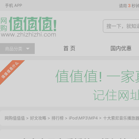
手机 APP
3
请用
秒
首 页
国内优惠
商品分类
网购值值值
>
好文攻略
>
排行榜
>
iPod\MP3\MP4
> 十大索尼音乐播放器