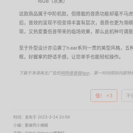
这款商品属于中阶机款，但搭载的音质功能却毫不马虎，在通
后，音效的呈现不但变得丰富有层次，音质也更为滑顺
现，又热爱重低音带来的临场效果，那么此机种可谓是
至于外型设计亦沿袭了h.ear系列一贯的美型风格，
框，好握拿的舒适手感，让您单手也能轻松操作。
下载干净清爽无广告的
网购值值值App
，第一时间得到内部特
值！ +3
不值
时间：发布于 2023-3-24 20:59
小编：勤奋的小辣椒