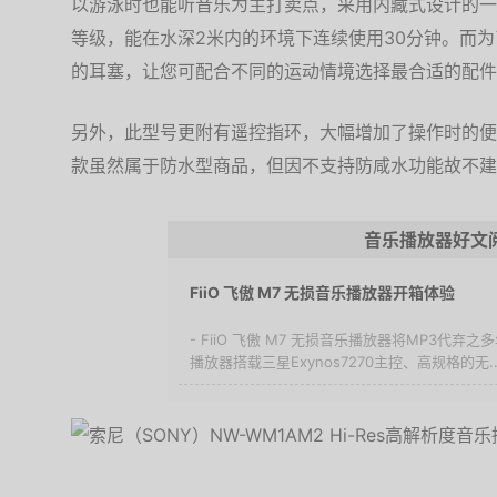
以游泳时也能听音乐为主打卖点，采用内藏式设计的一体
等级，能在水深2米内的环境下连续使用30分钟。而
的耳塞，让您可配合不同的运动情境选择最合适的配件
另外，此型号更附有遥控指环，大幅增加了操作时的便
款虽然属于防水型商品，但因不支持防咸水功能故不建
音乐播放器好文
FiiO 飞傲 M7 无损音乐播放器开箱体验
- FiiO 飞傲 M7 无损音乐播放器将MP3代
播放器搭载三星Exynos7270主控、高规格的无..