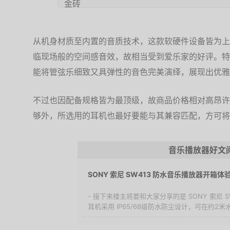
从机身材质至内置的音质技术，这款软硬件设备皆为上
临现场般的空间感音效，故相当受到爱乐家的好评。特
能将管弦乐细致又具弹性的音色完美演绎，展现出优雅
不过也因配备规格皆为最顶级，故商品价格相对高昂许
够外，所选用的耳机也最好要能与其兼容匹配，方可将
音乐播放器好文
SONY 索尼 SW413 防水音乐播放器开箱体
- 接下来楼主将要和大家分享的是 SONY 索尼 
耳机采用 IP65/68级防水防尘设计，可在约2米水.