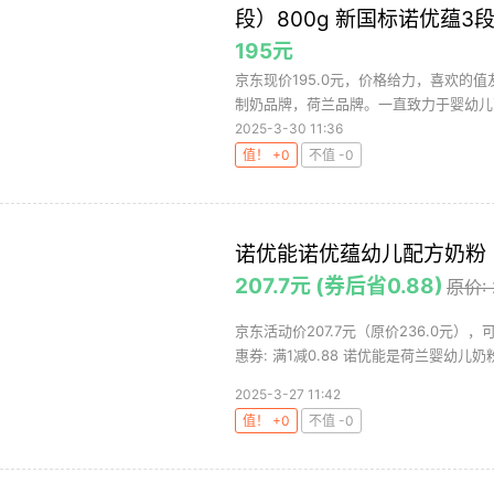
段）800g 新国标诺优蕴3段
195元
京东现价195.0元，价格给力，喜欢的值友
制奶品牌，荷兰品牌。一直致力于婴幼儿营
2025-3-30 11:36
值！ +0
不值 -0
诺优能诺优蕴幼儿配方奶粉（1
207.7元 (券后省0.88)
原价:
京东活动价207.7元（原价236.0元）
惠券: 满1减0.88 诺优能是荷兰婴幼儿奶粉
2025-3-27 11:42
值！ +0
不值 -0