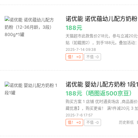
诺优能 诺优蕴幼儿配方奶粉（1
188元
天猫超市此款售价218元，参与立减20
贴（如截图2），到手188元。叠加活动：立
2025-7-14 09:38
值！ +0
不值 -0
诺优能 婴幼儿配方奶粉 1段
188元（晒图返500京豆）
购买方案 1 店铺 优时通卖场店 ,商品面价
藏优惠】，购买更省！ 满1件减20元 3 加.
2025-7-6 17:57
值！ +0
不值 -0
历史新低