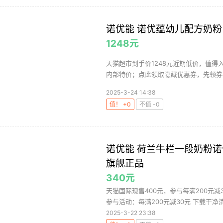
诺优能 诺优蕴幼儿配方奶粉（
1248元
天猫超市到手价1248元近期低价，值得
内部特价；点此领取隐藏优惠券，先领券
2025-3-24 14:38
值！ +0
不值 -0
诺优能 荷兰牛栏一段奶粉诺
旗舰正品
340元
天猫国际现售400元，参与每满200元减
参与活动：每满200元减30元 下载干净清
2025-3-22 23:38