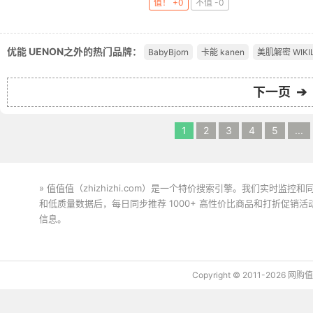
值！ +0
不值 -0
优能 UENON之外的热门品牌：
BabyBjorn
卡能 kanen
美肌解密 WIKI
下一页 ➔
1
2
3
4
5
...
» 值值值（zhizhizhi.com）是一个特价搜索引擎。我们实时
和低质量数据后，每日同步推荐 1000+ 高性价比商品和打折促销
信息。
下载值值值App
Copyright © 2011-2026 网