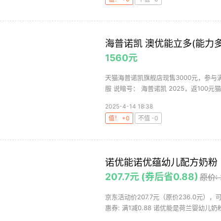
海普诺凯 澳优能立多(能力多
1560元
天猫海普诺凯旗舰店现售3000元，参与满
服 说暗号： 海普诺凯 2025，返100元猫
2025-4-14 18:38
值！ +0
不值 -0
诺优能诺优蕴幼儿配方奶粉（1
207.7元 (券后省0.88)
原价:
京东活动价207.7元（原价236.0元）
惠券: 满1减0.88 诺优能是荷兰婴幼儿奶粉