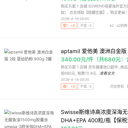
购买方案 1 店铺 SOWEND母婴海外官方旗
取） 点击领取【隐藏优惠】，购买更省！ 3
2026-4-16 09:45
值！ +0
不值 -0
A2
a2奶粉
aptamil 爱他美 澳洲白金版
340.00元/件（共680元：
购买方案 1 店铺 京东健康进口超市 ,商品面价4
前680元, 税费72.8元...
查看全文
2026-4-14 09:30
值！ +0
不值 -0
历史新低
Swisse斯维诗高浓度深海无
DHA+EPA 400粒/瓶【保