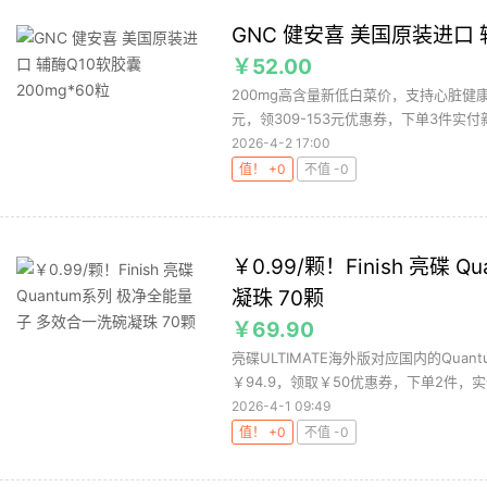
GNC 健安喜 美国原装进口 辅
￥52.00
200mg高含量新低白菜价，支持心脏健
元，领309-153元优惠券，下单3件实付新
2026-4-2 17:00
值！ +0
不值 -0
￥0.99/颗！Finish 亮碟
凝珠 70颗
￥69.90
亮碟ULTIMATE海外版对应国内的Qua
￥94.9，领取￥50优惠券，下单2件，实付￥
2026-4-1 09:49
值！ +0
不值 -0