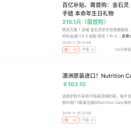
百亿补贴、需首购：金石灵 
手链 本命年生日礼物
216.1元（需首购）
购买方案 1 店铺 金石灵京东自营旗舰店 
府补贴减11.9 3 加购 购买 1 件 4 ...
查看
2026-3-26 12:48
值！ +0
不值 -0
135天新低
澳洲原装进口！Nutrition
￥163.10
这款护肝片采用70倍高浓缩奶蓟，每片含
前60粒*3瓶某东国际Nutrition Care海外.
2026-3-25 23:56
值！ +0
不值 -0