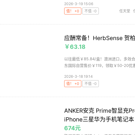
2026-3-19 15:06
值！ +0
不值 -0
任天堂
应酬常备！HerbSense 贺
￥63.18
以往最低￥85.84/盒！澳洲进口，多
东国际自营售价￥119，领取￥50-20优惠券
2026-3-18 19:14
值！ +0
不值 -0
ANKER安克 Prime智显充P
iPhone三星华为手机笔记本
674元