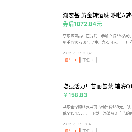
潮宏基 黄金转运珠 哆啦A梦
券后1072.84元
京东该商品正在促销，参加立减5%活动，
到手价1072.84元/件，喜欢可入。 可用
2026-3-25 20:37
值！ +0
不值 -0
增强活力！普丽普莱 辅酶Q10
￥158.83
某东全球购此款目前活动售价189元，领取
低至154.55元。 下载干净清爽无广告的网
2026-3-25 17:14
值！ +0
不值 -0