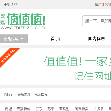
手机 APP
3
请用
秒
首 页
国内优惠
商品分类
值值值
>
最新优惠
>
京东国际
商城：
天猫特价
京东
苏宁
亚马逊
淘宝特卖
拼多多