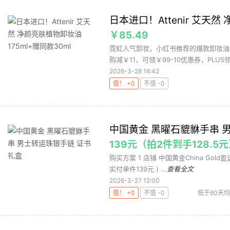
日本进口！Attenir 艾天然
￥85.49
霓虹人气卸妆，小红书推荐的爆款卸妆油
购减￥11，可领￥99-10优惠券，PLUS领取
2026-3-28 16:42
值！ +0
不值 -0
中国黄金 黑曜石貔貅手串 
139元（拍2件到手128.5
购买方案 1 店铺 中国黄金China Gold盈选
实付单件139元 ) ...
查看全文
2026-3-27 12:00
值！ +0
不值 -0
低于60天