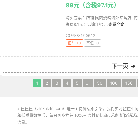
89元（含税97.1元）
购买方案 1 店铺 网商奶粉海外专营店 ,商品面价
税费8.1元 ) 品牌介绍 ...
查看全文
2026-3-17 06:12
值！ +0
不值 -0
下一页 ➔
1
2
3
4
5
...
50
100
150
» 值值值（zhizhizhi.com）是一个特价搜索引擎。我们实时
和低质量数据后，每日同步推荐 1000+ 高性价比商品和打折促销
信息。
下载值值值App