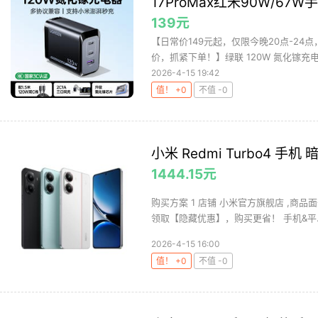
17ProMax红米90W/6
139元
【日常价149元起，仅限今晚20点-24
价，抓紧下单！】绿联 120W 氮化镓充电器
2026-4-15 19:42
值！ +0
不值 -0
小米 Redmi Turbo4 手机 
1444.15元
购买方案 1 店铺 小米官方旗舰店 ,商品
领取【隐藏优惠】，购买更省！ 手机&平..
2026-4-15 16:00
值！ +0
不值 -0