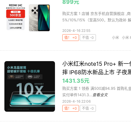
899元
购买方案 1 店铺 京东手机自营旗舰店 ,商
5%/10%/15%（至高500，默认为政补 解
2026-4-16 22:55
值！ +0
不值 -0
小米
小米 R
小米红米note15 Pro+
摔 IP68防水新品上市 子夜黑
1431.35元
购买方案 1 领券 满500减94.95 首购礼金 国
实付单件1431.3...
查看全文
2026-4-16 22:06
值！ +0
不值 -0