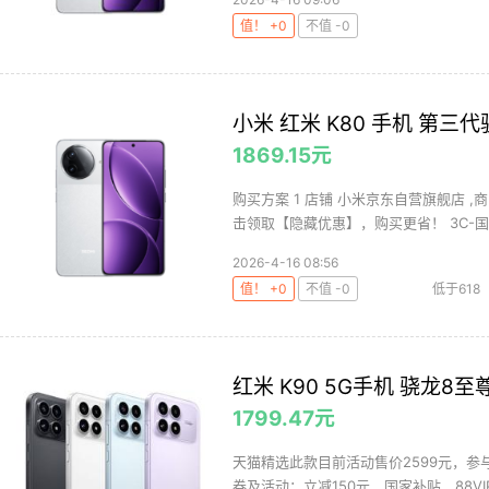
值！ +0
不值 -0
小米 红米 K80 手机 第三代骁
1869.15元
购买方案 1 店铺 小米京东自营旗舰店 ,商
击领取【隐藏优惠】，购买更省！ 3C-国.
2026-4-16 08:56
值！ +0
不值 -0
低于618
红米 K90 5G手机 骁龙8至尊
1799.47元
天猫精选此款目前活动售价2599元，参与
券及活动：立减150元、国家补贴、88VIP专