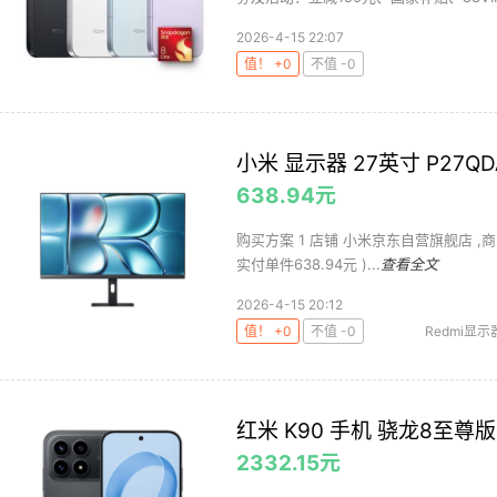
2026-4-15 22:07
值！ +0
不值 -0
小米 显示器 27英寸 P27QDA
638.94元
购买方案 1 店铺 小米京东自营旗舰店 ,商品面价
实付单件638.94元 )...
查看全文
2026-4-15 20:12
值！ +0
不值 -0
Redmi显示
红米 K90 手机 骁龙8至尊版 
2332.15元