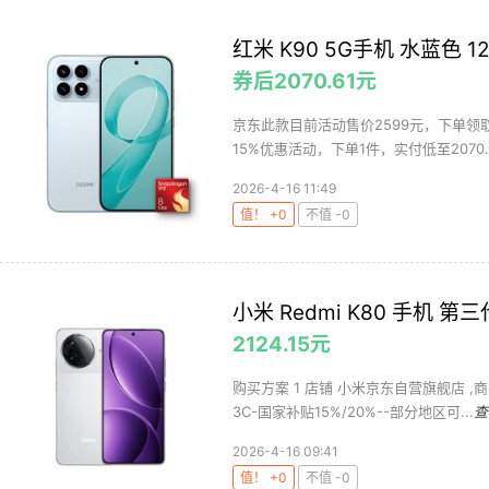
红米 K90 5G手机 水蓝色 12
券后2070.61元
京东此款目前活动售价2599元，下单领取满
15%优惠活动，下单1件，实付低至2070.6
2026-4-16 11:49
值！ +0
不值 -0
小米 Redmi K80 手机 第三
2124.15元
购买方案 1 店铺 小米京东自营旗舰店 ,商
3C-国家补贴15%/20%--部分地区可...
查
2026-4-16 09:41
值！ +0
不值 -0