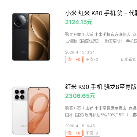
小米 红米 K80 手机 第三代骁
2124.15元
购买方案 1 店铺 小米手机官方旗舰店 ,商
击领取【隐藏优惠】，购买更省！ 手机国补
2026-4-15 13:24
值！ +0
不值 -0
历史新低
红米 K90 手机 骁龙8至尊版 
2306.65元
购买方案 1 店铺 小米享机惠专卖店 ,商品
国补-国家/政府补贴5%/10%/15%（...
查
2026-4-15 10:45
值！ +0
不值 -0