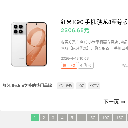
红米 K90 手机 骁龙8至尊版 
2306.65元
购买方案 1 店铺 小米享机惠专卖店 ,商品
领取【隐藏优惠】，购买更省！ 手机国补-
2026-4-15 10:06
值！ +0
不值 -0
历
红米 Redmi之外的热门品牌：
欧利萨斯
LOZ
KKTV
下一页 ➔
1
2
3
4
5
...
50
100
150