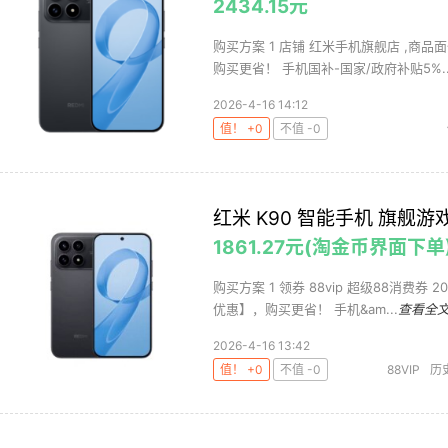
2434.15元
购买方案 1 店铺 红米手机旗舰店 ,商品面
购买更省！ 手机国补-国家/政府补贴5%..
2026-4-16 14:12
值！ +0
不值 -0
红米 K90 智能手机 旗舰游
1861.27元(淘金币界面下单
购买方案 1 领券 88vip 超级88消费券 2
优惠】，购买更省！ 手机&am...
查看全
2026-4-16 13:42
值！ +0
不值 -0
88VIP
历