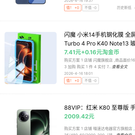
2026-4-16 19:37
值！ +0
不值 -0
历史新低
闪魔 小米14手机钢化膜 全屏贴 
Turbo 4 Pro K40 Note13
7.41元+0.16元淘金币
购买方案 1 店铺 闪魔旗舰店 ,商品面价16
3 加购 购买 1 件 4 实付 7...
查看全文
2026-4-16 18:01
值！ +0
不值 -0
88VIP：红米 K80 至尊版 手
2009.42元
购买方案 1 店铺 喵速达电器官方旗舰店 ,商品