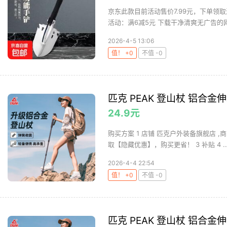
京东此款目前活动售价7.99元，下单领取
活动：满6减5元 下载干净清爽无广告的网购
2026-4-5 13:06
值！ +0
不值 -0
匹克 PEAK 登山杖 铝合金
24.9元
购买方案 1 店铺 匹克户外装备旗舰店 ,商
取【隐藏优惠】，购买更省！ 3 补贴 4 ..
2026-4-4 22:54
值！ +0
不值 -0
匹克 PEAK 登山杖 铝合金