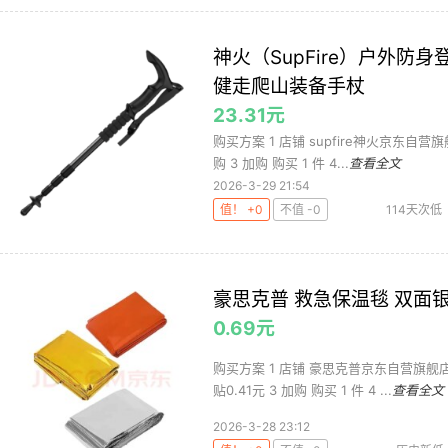
神火（SupFire）户外
健走爬山装备手杖
23.31元
购买方案 1 店铺 supfire神火京东自营旗
购 3 加购 购买 1 件 4...
查看全文
2026-3-29 21:54
值！ +0
不值 -0
114天次低
豪思克普 救急保温毯 双面银 1
0.69元
购买方案 1 店铺 豪思克普京东自营旗舰店 
贴0.41元 3 加购 购买 1 件 4 ...
查看全文
2026-3-28 23:12