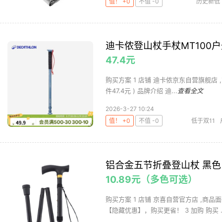
值！ +0
不值 -0
历史新低
迪卡侬登山杖手杖MT100户
47.4元
购买方案 1 店铺 迪卡侬京东自营旗舰店 ,商品面
件47.4元 ) 品牌介绍 迪...
查看全文
2026-3-27 10:24
值！ +0
不值 -0
低于双11
铝合金五节折叠登山杖 黑色 
10.89元（多色可选）
购买方案 1 店铺 京喜自营官方店 ,商品面
【隐藏优惠】，购买更省！ 3 加购 购买 ..