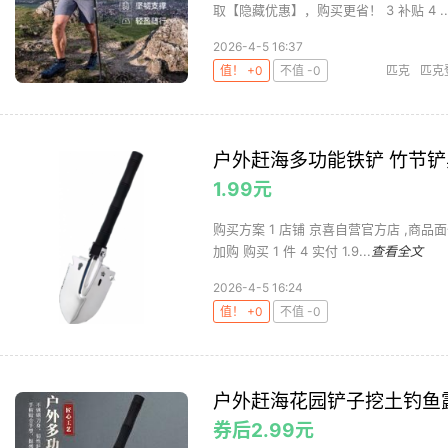
取【隐藏优惠】，购买更省！ 3 补贴 4 ..
2026-4-5 16:37
值！ +0
不值 -0
匹克
匹克
户外赶海多功能铁铲 竹节铲黑
1.99元
购买方案 1 店铺 京喜自营官方店 ,商品面价
加购 购买 1 件 4 实付 1.9...
查看全文
2026-4-5 16:24
值！ +0
不值 -0
户外赶海花园铲子挖土钓鱼
券后2.99元