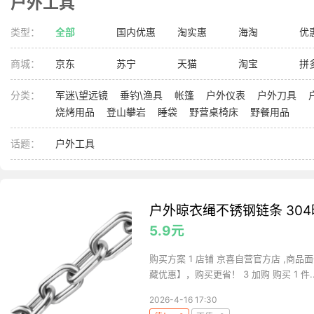
户外工具
类型：
全部
国内优惠
淘实惠
海淘
优
商城：
京东
苏宁
天猫
淘宝
拼
分类：
军迷\望远镜
垂钓\渔具
帐篷
户外仪表
户外刀具
烧烤用品
登山攀岩
睡袋
野营桌椅床
野餐用品
话题：
户外工具
户外晾衣绳不锈钢链条 304
5.9元
购买方案 1 店铺 京喜自营官方店 ,商品面
藏优惠】，购买更省！ 3 加购 购买 1 件..
2026-4-16 17:30