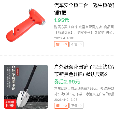
汽车安全锤二合一逃生锤破
锤1把
1.95元
购买方案 1 店铺 京喜自营官方店 ,商品面
【隐藏优惠】，购买更省！ 3 加购 购买 ..
2026-4-4 18:06
值！ +0
不值 -0
户外赶海花园铲子挖土钓鱼
节铲黑色(1把) 默认尺码2
券后2.99元
京东此款目前活动售价7.99元，领取满6
动：满6减5元 下载干净清爽无广告的网购值
2026-4-2 13:08
值！ +0
不值 -0