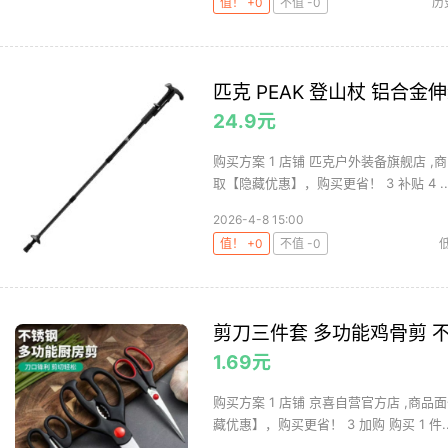
值！ +0
不值 -0
历
匹克 PEAK 登山杖 铝合金
24.9元
购买方案 1 店铺 匹克户外装备旗舰店 ,商
取【隐藏优惠】，购买更省！ 3 补贴 4 ..
2026-4-8 15:00
值！ +0
不值 -0
剪刀三件套 多功能鸡骨剪 
1.69元
购买方案 1 店铺 京喜自营官方店 ,商品面
藏优惠】，购买更省！ 3 加购 购买 1 件..