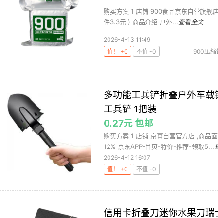
购买方案 1 店铺 900食品京东自营旗舰店 ,商
件3.3元 ) 商品介绍 户外...
查看全文
2026-4-13 11:49
值！ +0
不值 -0
900压缩
应急压缩饼
多功能工兵铲折叠户外车载铲
工兵铲 1把装
0.27元 包邮
购买方案 1 店铺 京喜自营官方店 ,商品面
12% 京东APP-首页-特价-推荐-领取5...
2026-4-12 16:07
值！ +0
不值 -0
信用卡折叠刀迷你水果刀瑞士户