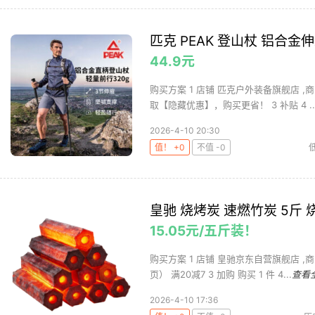
匹克 PEAK 登山杖 铝合
44.9元
购买方案 1 店铺 匹克户外装备旗舰店 ,商
取【隐藏优惠】，购买更省！ 3 补贴 4 ..
2026-4-10 20:30
值！ +0
不值 -0
皇驰 烧烤炭 速燃竹炭 5斤
15.05元/五斤装！
购买方案 1 店铺 皇驰京东自营旗舰店 ,商
页） 满20减7 3 加购 购买 1 件 4...
查看
2026-4-10 17:36