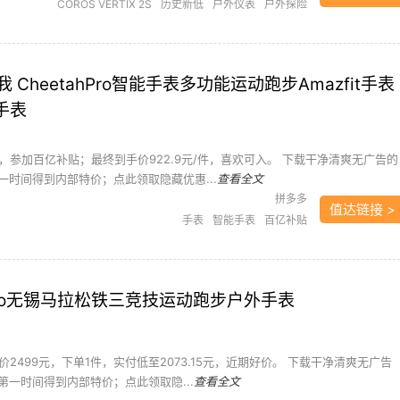
COROS VERTIX 2S
历史新低
户外仪表
户外探险
户外装备
手表
智能手表
高驰
高驰户外手表
CheetahPro智能手表多功能运动跑步Amazfit手表
外手表
，参加百亿补贴；最终到手价922.9元/件，喜欢可入。 下载干净清爽无广告的
一时间得到内部特价；点此领取隐藏优惠...
查看全文
拼多多
值达链接 >
手表
智能手表
百亿补贴
 Pro无锡马拉松铁三竞技运动跑步户外手表
2499元，下单1件，实付低至2073.15元，近期好价。 下载干净清爽无广告
第一时间得到内部特价；点此领取隐...
查看全文