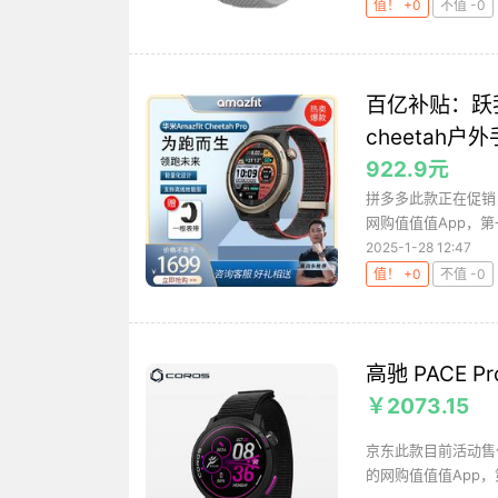
值！ +0
不值 -0
百亿补贴：跃我 
cheetah户
922.9元
拼多多此款正在促销
网购值值值App，第
2025-1-28 12:47
值！ +0
不值 -0
高驰 PACE
￥2073.15
京东此款目前活动售价
的网购值值值App，