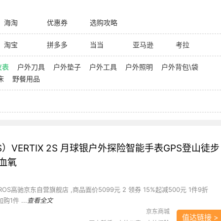
海淘
优惠券
选购攻略
淘宝
拼多多
当当
亚马逊
考拉
仪表
户外刀具
户外垫子
户外工具
户外照明
户外背包\袋
床
野餐用品
S）VERTIX 2S 月球银户外探险智能手表GPS登山徒步
血氧
ROS高驰京东自营旗舰店 ,商品面价5099元 2 领券 15%起减500元 1件9折
购1件 ...
查看全文
京东商城
值达链接 >