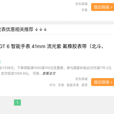
京东商城
值达链接 >
手表
仪表优惠相关推荐 ↓↓↓
 GT 6 智能手表 41mm 流光紫 氟橡胶表带（北斗、
元
1338元，下单领取满1000减100元优惠券，参与国家补贴云闪付减178.2元
付低至1009.8元。 可用...
查看全文
京东商城
值达链接 >
华为
手表
智能手表
表带
1