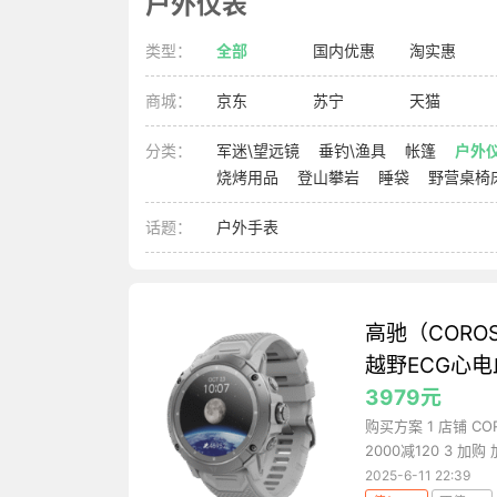
户外仪表
类型：
全部
国内优惠
淘实惠
商城：
京东
苏宁
天猫
分类：
军迷\望远镜
垂钓\渔具
帐篷
户外
烧烤用品
登山攀岩
睡袋
野营桌椅
话题：
户外手表
高驰（CORO
越野ECG心电
3979元
购买方案 1 店铺 CO
2000减120 3 加购 加
2025-6-11 22:39