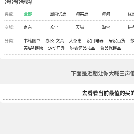
海淘海购
类型：
全部
国内优惠
淘实惠
海淘
优
商城：
京东
苏宁
天猫
淘宝
拼
分类：
书籍图书
办公-文具
大杂惠
家用电器
居家百货
美容&健康
运动户外
钟表饰品礼品
食品保健品
下面是近期让你大喊三声值
去看看当前最值的买