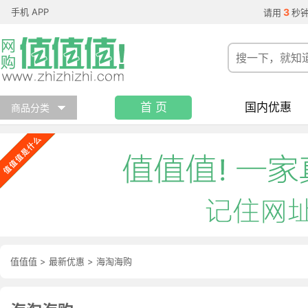
手机 APP
3
请用
秒
首 页
国内优惠
商品分类
值值值
>
最新优惠
>
海淘海购