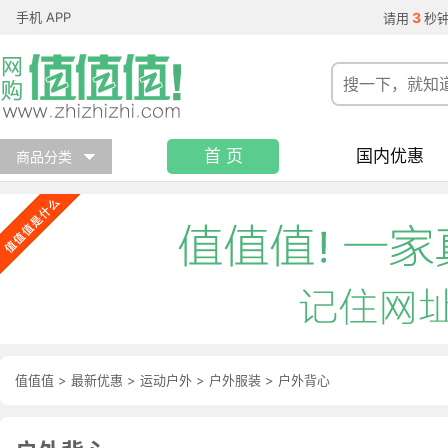
手机 APP
3
请用
秒
首 页
国内优惠
商品分类
值值值
>
最新优惠
>
运动户外
>
户外服装
>
户外背心