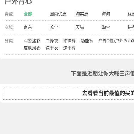
户外背心
类型：
全部
国内优惠
淘实惠
海淘
优
商城：
京东
苏宁
天猫
淘宝
拼
分类：
军警迷彩
冲锋衣
冲锋裤
功能裤
户外T恤\户外Polo
皮肤风衣
速干衣
速干裤
下面是近期让你大喊三声值
去看看当前最值的买