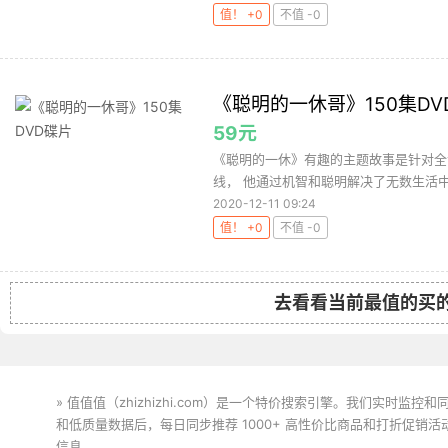
值！ +0
不值 -0
《聪明的一休哥》150集DV
59元
《聪明的一休》有趣的主题故事是针对全
线， 他通过机智和聪明解决了无数生活中
2020-12-11 09:24
值！ +0
不值 -0
去看看当前最值的买
» 值值值（zhizhizhi.com）是一个特价搜索引擎。我们实时
和低质量数据后，每日同步推荐 1000+ 高性价比商品和打折促销
信息。
下载值值值App