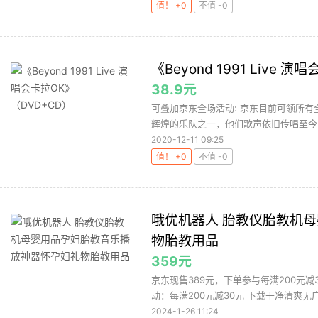
值！ +0
不值 -0
《Beyond 1991 Live 
38.9元
可叠加京东全场活动: 京东目前可领所有
辉煌的乐队之一，他们歌声依旧传唱至今，
2020-12-11 09:25
值！ +0
不值 -0
哦优机器人 胎教仪胎教机
物胎教用品
359元
京东现售389元，下单参与每满200元
动：每满200元减30元 下载干净清爽无广
2024-1-26 11:24