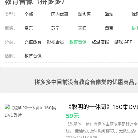
教育音像（拼多多）
类型：
全部
国内优惠
淘实惠
海淘
优
商城：
京东
苏宁
天猫
淘宝
拼
分类：
充值缴费
影视会员
教育音像
旅游度假
游戏 APP
话题：
教育音像
拼多多中目前没有教育音像类的优惠商品
《聪明的一休哥》150集DV
59元
《聪明的一休》有趣的主题故事是针对全
线， 他通过机智和聪明解决了无数生活中
2020-12-11 09:25