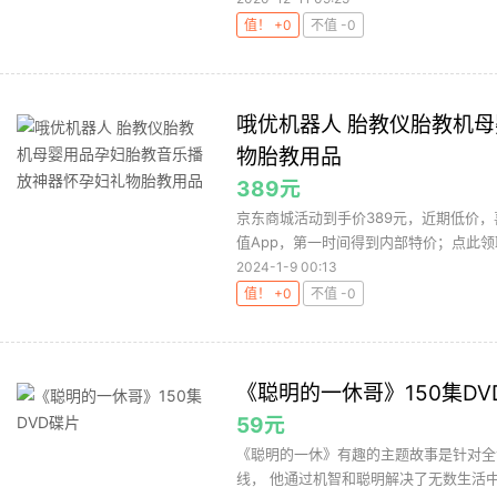
值！ +0
不值 -0
哦优机器人 胎教仪胎教机
物胎教用品
389元
京东商城活动到手价389元，近期低价
值App，第一时间得到内部特价；点此领
2024-1-9 00:13
值！ +0
不值 -0
《聪明的一休哥》150集DV
59元
《聪明的一休》有趣的主题故事是针对全
线， 他通过机智和聪明解决了无数生活中