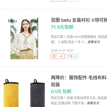
百图 betu 女装衬衫 V领
71.5元包邮
购买方案 1 店铺 betu百图旗舰店 ,商品面
接） 3 加购 购买 1 件 4 ...
查看全文
2026-3-21 14:37
值！ +0
不值 -0
再降价：服饰配件 毛线布料毛
验装
0.1元 包邮
购买方案 1 店铺 京喜自营官方店 ,商品面价0.1
收起 优惠证明 下载干净...
查看全文