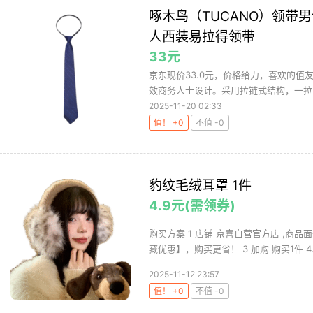
啄木鸟（TUCANO）领带
人西装易拉得领带
33元
京东现价33.0元，价格给力，喜欢的值
效商务人士设计。采用拉链式结构，一拉即
2025-11-20 02:33
值！ +0
不值 -0
豹纹毛绒耳罩 1件
4.9元(需领券)
购买方案 1 店铺 京喜自营官方店 ,商品面
藏优惠】，购买更省！ 3 加购 购买1件 4.
2025-11-12 23:57
值！ +0
不值 -0