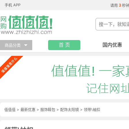
手机 APP
3
请用
秒
首 页
国内优惠
商品分类
值值值
>
最新优惠
>
服饰鞋包
>
配饰太阳镜
>
领带\袖扣