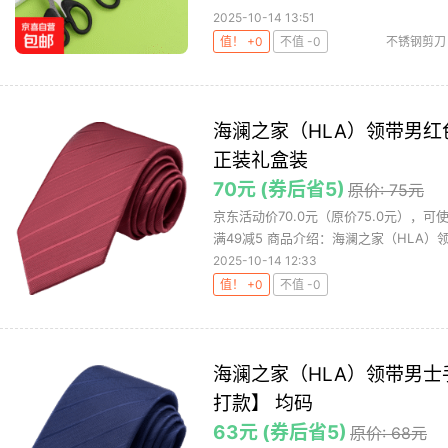
2025-10-14 13:51
值！ +0
不值 -0
不锈钢剪刀
具
文
海澜之家（HLA）领带男
正装礼盒装
70元 (券后省5)
原价: 75元
京东活动价70.0元（原价75.0元），
满49减5 商品介绍：海澜之家（HLA）领带
2025-10-14 12:33
值！ +0
不值 -0
海澜之家（HLA）领带男士
打款】 均码
63元 (券后省5)
原价: 68元