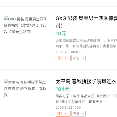
晒袖
GXG 男装 奥莱男士四季惊
带）
19元
天猫精选此款目前活动售价19元，下单1
App，第一时间得到内部特价；点此领取
2026-4-2 00:07
值！ +0
不值 -0
太平鸟 春秋拼接学院风连衣
104元
购买方案 1 店铺 唯品自营 ,商品面价109元 
104元 ( 实付单件10...
查看全文
2026-3-22 11:00
值！ +0
不值 -0