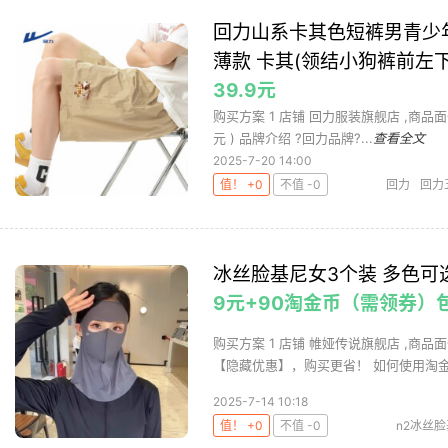
回力山系卡其色短裤男青少
薄款 卡其(领结小狗裤前左下标)
39.9元
购买方案 1 店铺 回力服装旗舰店 ,商品面价39
元 ) 品牌介绍 ?回力品牌?...
查看全文
2025-7-20 14:00
值！ +0
不值 -0
回力
回力
冰丝脸基尼女3个装 多色可
9元+90淘金币（需领券）
购买方案 1 店铺 帷娅传说旗舰店 ,商品面
【隐藏优惠】，购买更省！ 如何使用淘金币
2025-7-14 10:18
值！ +0
不值 -0
n2冰丝