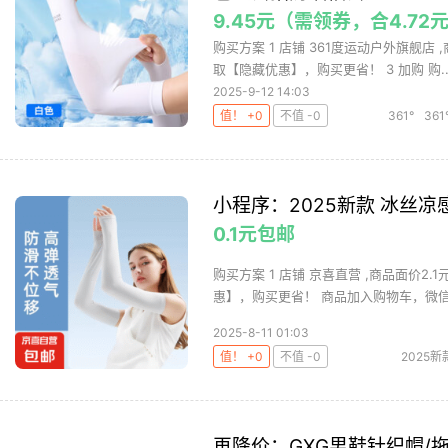
9.45元（需领券，合4.72
购买方案 1 店铺 361度运动户外旗舰店 
取【隐藏优惠】，购买更省！ 3 加购 购..
2025-9-12 14:03
值！ +0
不值 -0
361°
36
小程序：2025新款 冰丝凉
0.1元包邮
购买方案 1 店铺 京喜直营 ,商品面价2.
惠】，购买更省！ 商品加入购物车，微信—
2025-8-11 01:03
值！ +0
不值 -0
2025
再降价：GXG男鞋针织帽/拖