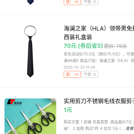
值！ +0
不值 -0
海澜之家（HLA）领带男
西装礼盒装
70元 (券后省5)
原价: 75元
京东活动价70.0元（原价75.0元），
满49减5 商品介绍：海澜之家（HLA）领带
2025-10-23 10:36
值！ +0
不值 -0
实用剪刀不锈钢毛线衣服剪
1元
购买方案 1 店铺 京喜直营 ,商品面价7
省！ 3 加购 购买1件 4 实付 1元 ( ...
查看