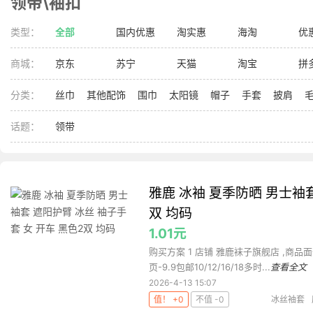
领带\袖扣
类型：
全部
国内优惠
淘实惠
海淘
优
商城：
京东
苏宁
天猫
淘宝
拼
分类：
丝巾
其他配饰
围巾
太阳镜
帽子
手套
披肩
话题：
领带
雅鹿 冰袖 夏季防晒 男士袖套
双 均码
1.01元
购买方案 1 店铺 雅鹿袜子旗舰店 ,商品面价
页-9.9包邮10/12/16/18多时...
查看全文
2026-4-13 15:07
值！ +0
不值 -0
冰丝袖套