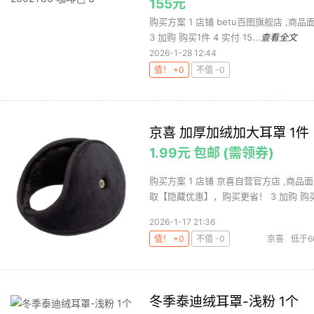
155元
购买方案 1 店铺 betu百图旗舰店 ,商品
3 加购 购买1件 4 实付 15...
查看全文
2026-1-28 12:44
值！ +0
不值 -0
京喜 加厚加绒加大耳罩 1件
1.99元 包邮 (需领券)
购买方案 1 店铺 京喜自营官方店 ,商品面
取【隐藏优惠】，购买更省！ 3 加购 购买1
2026-1-17 21:36
值！ +0
不值 -0
京喜
低于6
暗夜黑
冬季泰迪绒耳罩-浅粉 1个