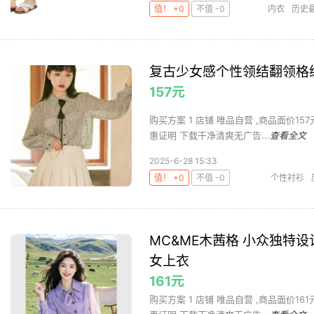
值！ +0
不值 -0
内衣
历史
套装
复古少女感个性领结翻领格
157元
购买方案 1 店铺 唯品自营 ,商品面价157元 
惠证明 下载干净清爽无广告...
查看全文
2025-6-28 15:33
值！ +0
不值 -0
个性衬衫
MC&ME木茜格 小众独特
女上衣
161元
购买方案 1 店铺 唯品自营 ,商品面价161元 