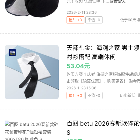
元 ) 收起 优惠证明 下...
查看全文
2026-2-11 23:36
值！ +0
不值 -0
低于60天
天降礼金：海澜之家 男士领
衬衫搭配 高端休闲
53.04元
购买方案 1 店铺 海澜之家服饰配件旗舰店
击领取【隐藏优惠】，购买更省！ 淘金币 每
2026-1-28 15:36
值！ +0
不值 -0
历史新低
澜之家
百图 betu 2026春新款碎
S