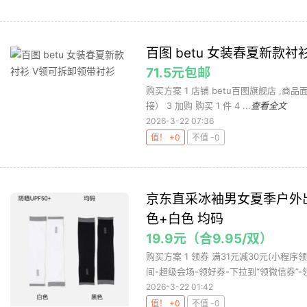
百图 betu 女装春夏新款
71.5元包邮
购买方案 1 店铺 betu百图旗舰店 ,商品面
接） 3 加购 购买 1 件 4 ...
查看全文
2026-3-22 07:36
值！ +0
不值 -0
京东直采冰袖男女夏季户外
色+白色 均码
19.9元（合9.95/双）
购买方案 1 领券 满31元减30元(小程
间-超级会场-领好券-下拉到“领微信券”-领满
2026-3-22 01:42
值！ +0
不值 -0