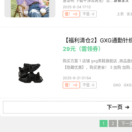
惠证明 下载干净清爽无广告...
查看全文
2025-6-24 17:12
值！ +0
不值 -0
上衣
女
【福利清仓2】GXG通勤针
29元（需领券）
购买方案 1 店铺 gxg男鞋旗舰店 ,商品面
【隐藏优惠】，购买更省！ 3 加购 加购..
2025-6-21 01:54
值！ +0
不值 -0
GXG
GX
下一页 ➔
1
2
下一