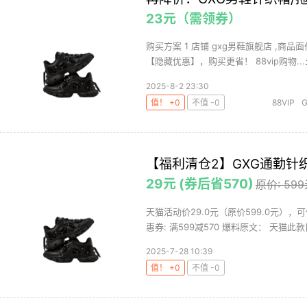
23元（需领券）
购买方案 1 店铺 gxg男鞋旗舰店 ,商品面
【隐藏优惠】，购买更省！ 88vip购物...
2025-8-2 23:30
值！ +0
不值 -0
88VIP
【福利清仓2】GXG通勤针
29元 (券后省570)
原价: 59
天猫活动价29.0元（原价599.0元），
惠券: 满599减570 爆料原文： 天猫此款目
2025-7-28 10:39
值！ +0
不值 -0