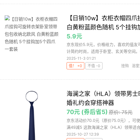
【日销10w】衣柜衣帽四
白黄粉蓝颜色随机 5个挂钩
5.9元
京东现价5.9元，价格给力，喜欢的值友
计简约时尚，适用于卧室、玄关等空间。每个
2025-11-3 01:21
值！ +0
不值 -0
挂钩
浴室
海澜之家（HLA）领带男
婚礼约会穿搭神器
70元 (券后省5)
原价: 75元
京东活动价70.0元（原价75.0元），
满49减5 这款海澜之家（HLA）领带适合各
2025-10-27 12:39