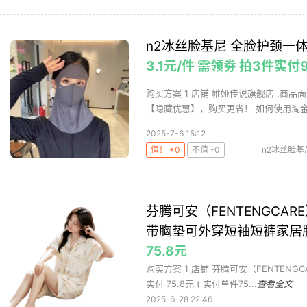
n2冰丝脸基尼 全脸护颈一
3.1元/件 需领劵 拍3件实付
购买方案 1 店铺 帷娅传说旗舰店 ,商品面
【隐藏优惠】，购买更省！ 如何使用淘金币
2025-7-6 15:12
值！ +0
不值 -0
n2冰丝脸基
芬腾可安（FENTENGC
带胸垫可外穿短袖短裤家居
75.8元
购买方案 1 店铺 芬腾可安（FENTENGC
实付 75.8元 ( 实付单件75...
查看全文
2025-6-28 22:46