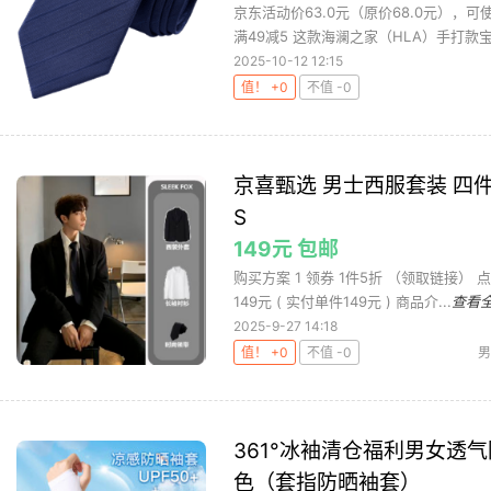
京东活动价63.0元（原价68.0元），
满49减5 这款海澜之家（HLA）手打款宝蓝
2025-10-12 12:15
值！ +0
不值 -0
京喜甄选 男士西服套装 四件
S
149元 包邮
购买方案 1 领券 1件5折 （领取链接） 
149元 ( 实付单件149元 ) 商品介...
查看
2025-9-27 14:18
值！ +0
不值 -0
男
361°冰袖清仓福利男女透
色（套指防晒袖套）