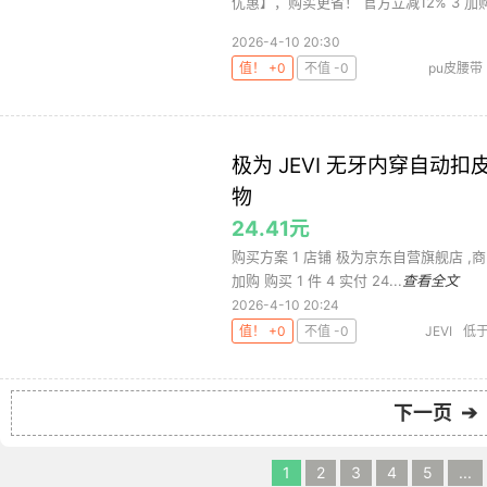
优惠】，购买更省！ 官方立减12% 3 加购.
2026-4-10 20:30
值！ +0
不值 -0
pu皮腰带
极为 JEVI 无牙内穿自动
物
24.41元
购买方案 1 店铺 极为京东自营旗舰店 ,商品
加购 购买 1 件 4 实付 24...
查看全文
2026-4-10 20:24
值！ +0
不值 -0
JEVI
低于
下一页 ➔
1
2
3
4
5
...