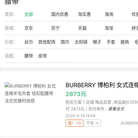
腰带
类型：
全部
国内优惠
淘实惠
海淘
优
商城：
京东
苏宁
天猫
淘宝
拼
分类：
丝巾
其他配饰
围巾
太阳镜
帽子
手套
披肩
话题：
腰带
皮带
BURBERRY 博柏利 女
2873元
购买方案 1 店铺 唯品自营 ,商品面价3258元
付 2873元 ( 实付单件...
查看全文
2026-4-16 18:48
值！ +0
不值 -0
BURBER