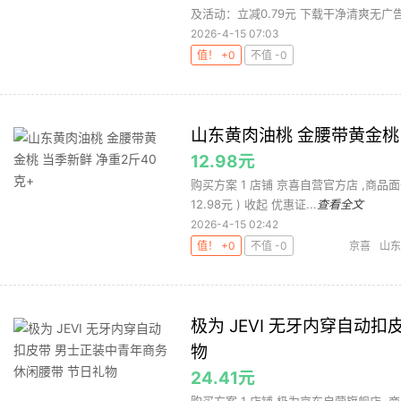
及活动：立减0.79元 下载干净清爽无广告
2026-4-15 07:03
值！ +0
不值 -0
山东黄肉油桃 金腰带黄金桃 
12.98元
购买方案 1 店铺 京喜自营官方店 ,商品面价12
12.98元 ) 收起 优惠证...
查看全文
2026-4-15 02:42
值！ +0
不值 -0
京喜
山东
极为 JEVI 无牙内穿自动
物
24.41元