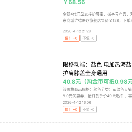
￥68.56
全新4代门型支撑护腰带，械字号产品，
东商城维德医疗旗舰店售价￥128，下单7.7
2026-4-12 21:28
值！ +0
不值 -0
限移动端：盐色 电加热海
护肩膝盖全身通用
40.8元（淘金币可抵0.98
该价格商品规格：颜色分类：军绿色天猫
8.0元优惠券，最终到手价40.8元/件，喜
2026-4-12 16:06
值！ +0
不值 -0