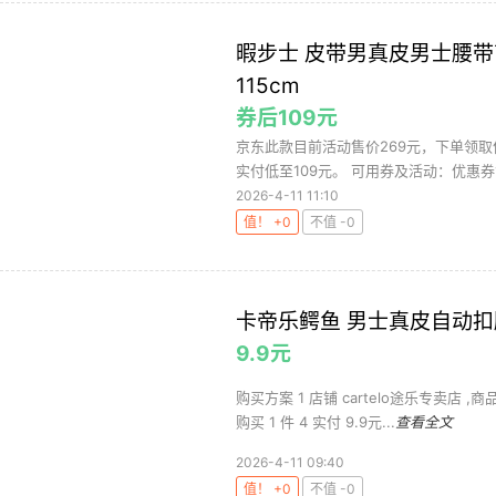
暇步士 皮带男真皮男士腰带
115cm
券后109元
京东此款目前活动售价269元，下单领取
实付低至109元。 可用券及活动：优惠券12
2026-4-11 11:10
值！ +0
不值 -0
卡帝乐鳄鱼 男士真皮自动扣
9.9元
购买方案 1 店铺 cartelo途乐专卖店 ,
购买 1 件 4 实付 9.9元...
查看全文
2026-4-11 09:40
值！ +0
不值 -0