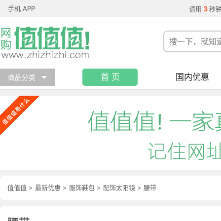
手机 APP
3
请用
秒
首 页
国内优惠
商品分类
值值值
>
最新优惠
>
服饰鞋包
>
配饰太阳镜
>
腰带