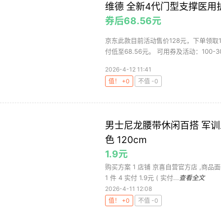
维德 全新4代门型支撑医用
券后68.56元
京东此款目前活动售价128元，下单领取1
付低至68.56元。 可用券及活动：100-30
2026-4-12 11:41
值！ +0
不值 -0
男士尼龙腰带休闲百搭 军
色 120cm
1.9元
购买方案 1 店铺 京喜自营官方店 ,商品面价
1 件 4 实付 1.9元 ( 实付...
查看全文
2026-4-11 12:08
值！ +0
不值 -0