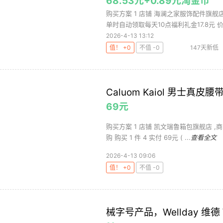
68.53元+0.89元淘金币
购买方案 1 店铺 海澜之家服饰配件旗舰店 
单时自动领取每天10点福利礼金17.8元 价.
2026-4-13 13:12
值！ +0
不值 -0
147天新低
Caluom Kaiol 男士真皮腰带
69元
购买方案 1 店铺 凯文瑞鲁箱包旗舰店 ,商品
购 购买 1 件 4 实付 69元 ( ...
查看全文
2026-4-13 09:06
值！ +0
不值 -0
械字号产品，Wellday 维德