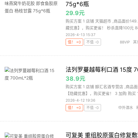
75g*6瓶
29.9元
购买方案 1 店铺 天猫超市 ,商品面价14
藏优惠】，购买更省！ 秒杀直降100元 88.
2026-4-13 15:37
值！ +0
不值 -0
88VIP
其
法列罗蔓越莓利口酒 15度 7
38.9元
购买方案 1 店铺 醇汇名酒专营店 ,商品面
【隐藏优惠】，购买更省！ 3 加购 购买 1.
2026-4-12 19:36
值！ +0
不值 -0
中外酒水
可复美 重组胶原蛋白修复敷料