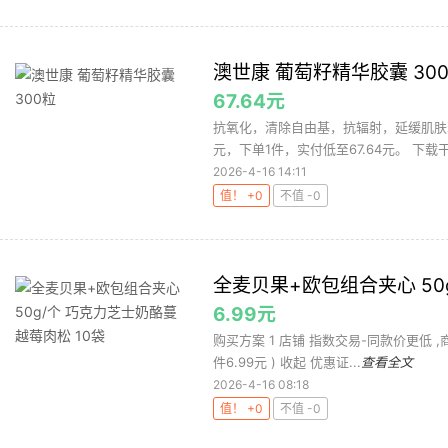
澳世康 葡萄籽精华胶囊 30
67.64元
抗氧化，清除自由基，抗辐射，延缓肌肤
元，下单1件，实付低至67.64元。 下载
2026-4-16 14:11
值！ +0
不值 -0
全麦贝果+欧包组合夹心 50
6.99元
购买方案 1 店铺 指数交易-同款价更低 ,商品面
件6.99元 ) 收起 优惠证...
查看全文
2026-4-16 08:18
值！ +0
不值 -0