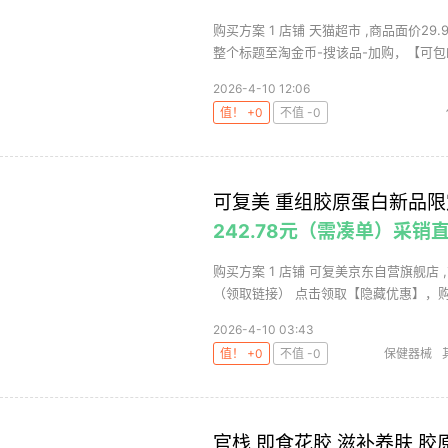
购买方案 1 店铺 天猫超市 ,商品面价29
整个标题至淘金币-搜该品-加购，【可包邮
2026-4-10 12:06
值！ +0
不值 -0
可复美 重组胶原蛋白新品限
242.78元（需凑单）采销
购买方案 1 店铺 可复美京东自营旗舰店 ,
（领取链接） 点击领取【隐藏优惠】，购买
2026-4-10 03:43
值！ +0
不值 -0
保健器械
料
可复美重
官栈 即食花胶 滋补养肤 胶原