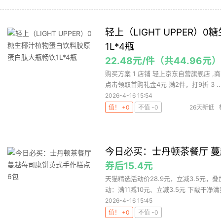
轻上（LIGHT UPPER
1L*4瓶
22.48元/件（共44.96元）
购买方案 1 店铺 轻上京东自营旗舰店 ,商
点击领取首购礼金4元 满2件，打9折 3 ..
2026-4-16 15:54
值！ +0
不值 -0
26天新低
今日必买：士丹顿茶餐厅 蔓
券后15.4元
天猫精选活动价28.9元，立减3.5元，
动：满11减10元、立减3.5元 下载干净清爽
2026-4-16 15:45
值！ +0
不值 -0