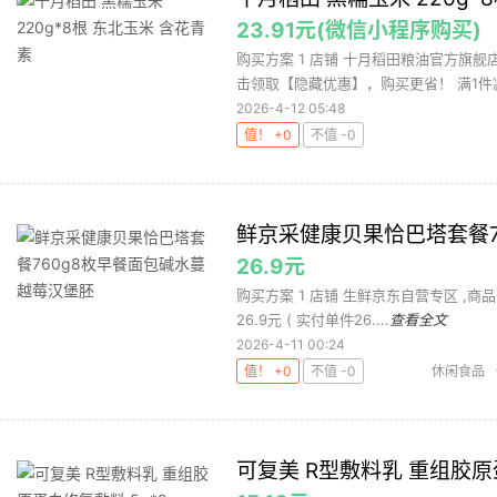
23.91元(微信小程序购买)
购买方案 1 店铺 十月稻田粮油官方旗舰店 
击领取【隐藏优惠】，购买更省！ 满1件减3
2026-4-12 05:48
值！ +0
不值 -0
鲜京采健康贝果恰巴塔套餐7
26.9元
购买方案 1 店铺 生鲜京东自营专区 ,商品面价
26.9元 ( 实付单件26....
查看全文
2026-4-11 00:24
值！ +0
不值 -0
休闲食品
可复美 R型敷料乳 重组胶原