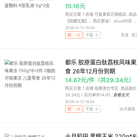
15.16元
购买方案 1 店铺 可复美官方旗舰店 ,商品
【隐藏优惠】，购买更省！ pLus95折 ...
2026-4-12 16:36
值！ +0
不值 -0
乳液
低
可复
都乐 胶原蛋白肽荔枝风味果冻 
食 26年12月份到期
14.67元/件（共29.34元）
购买方案 1 店铺 临期清仓专区 ,商品面价59
29.34元 ( 实付单件14.67...
查看全文
2026-4-12 16:24
值！ +0
不值 -0
60天最低
原蛋白肽果冻
十月稻田 黑糯玉米 220g*