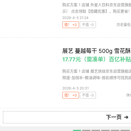
购买方案 1 店铺 外星人饮料京东自营旗舰
示） 点击领取【隐藏优惠】，购买更省！ 3
2026-4-5 21:24
值！ +0
不值 -0
历史最低
展艺 蔓越莓干 500g 雪
17.77元（需凑单）百亿
购买方案 1 店铺 展艺烘焙京东自营旗舰店 
频道-加倍补-粮油调味-按此顺序可找到此商
2026-4-5 20:31
值！ +0
不值 -0
休
下一页 ➔