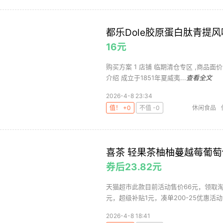
都乐Dole胶原蛋白肽青提风味
16元
购买方案 1 店铺 临期清仓专区 ,商品面价16元
介绍 成立于1851年夏威夷...
查看全文
2026-4-8 23:34
值！ +0
不值 -0
休闲食品
喜茶 轻果茶柚柚蔓越莓葡萄饮料
券后23.82元
天猫超市此款目前活动售价66元，领取淘礼
元，超级补贴1元，凑单200-25优惠活动，
2026-4-8 18:41