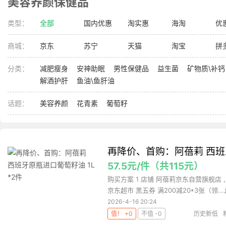
美容养颜保健品
类型：
全部
国内优惠
淘实惠
海淘
优
商城：
京东
苏宁
天猫
淘宝
拼
分类：
减肥瘦身
安神助眠
男性保健品
益生菌
矿物质\补钙
解酒护肝
鱼油\鱼肝油
话题：
美容养颜
花青素
葡萄籽
再降价、首购：阿蓓莉 西班牙
57.5元/件（共115元）
购买方案 1 店铺 阿蓓莉京东自营旗舰店 ,
京东超市 黑五券 满200减20*3张（领...
2026-4-16 20:24
值！ +0
不值 -0
历史新低