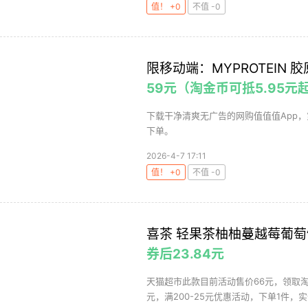
值！ +0
不值 -0
限移动端：MYPROTEIN 胶
59元（淘金币可抵5.95元
下载干净清爽无广告的网购值值值App
下单。
2026-4-7 17:11
值！ +0
不值 -0
喜茶 轻果茶柚柚蔓越莓葡萄饮料
券后23.84元
天猫超市此款目前活动售价66元，领取淘礼
元，满200-25元优惠活动，下单1件，实付低