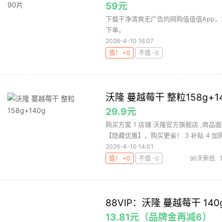
59元
下载干净清爽无广告的网购值值值App
下单。
2026-4-10 16:07
值！ +0
不值 -0
沃隆 蔓越莓干 整粒158g+1
29.9元
购买方案 1 店铺 沃隆官方旗舰店 ,商品面
【隐藏优惠】，购买更省！ 3 补贴 4 加购.
2026-4-10 14:01
值！ +0
不值 -0
90天新低
88VIP：沃隆 蔓越莓干 140
13.81元（品牌金再减6）