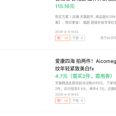
115.16元
购买方案 1 店铺 天猫超市 ,商品面价29
惠】，购买更省！ 猫超 超级补贴专享红包（
2026-4-9 19:42
值！ +0
不值 -0
低于60天
爱康四海 拍两件！Aico
纹年轻紧致美白fx
4.7元（需买2件，需用券）
天猫精选此款目前活动售价69元，下单领取
2件，实付低至9.4元，单件4.7元。近期好
2026-4-9 18:43
值！ +0
不值 -0