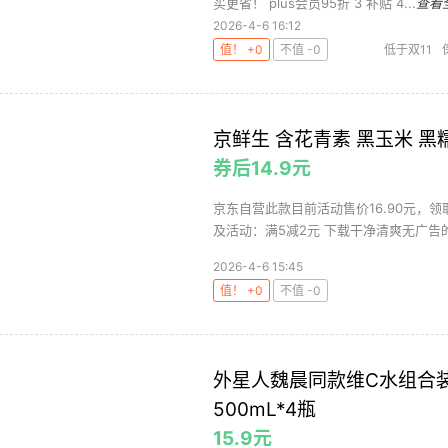
买更省！ plus会员95折 3 补贴 4...
查看
2026-4-6 16:12
值！ +0
不值 -0
低于双11
京鲜生 含花青素 黑玉米 黑糯
券后14.9元
京东自营此款目前活动售价16.90元，领
及活动：满5减2元 下载干净清爽无广告的
2026-4-6 15:45
值！ +0
不值 -0
外星人魏晨同款维C水组合装
500mL*4瓶
15.9元