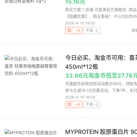
15.16元
购买方案 1 店铺 可复美官方旗舰店 ,商品
【隐藏优惠】，购买更省！ PLUS会员95.
2026-4-10 19:30
值！ +0
不值 -0
保
今日必买、淘金币可用：喜
450ml*12瓶
32.96元淘金币低至27.78
天猫超市此款目前活动售价66元，领取淘
参与立减18.1元优惠活动，下单1件，实付低至
2026-4-10 16:09
值！ +0
不值 -0
MYPROTEIN 胶原蛋白片 9