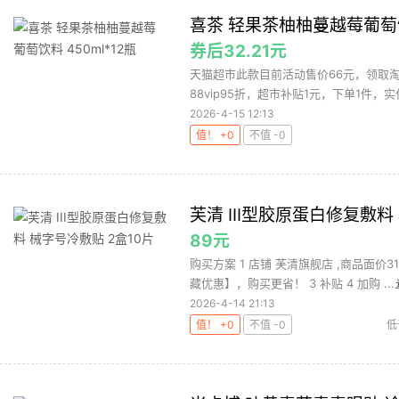
喜茶 轻果茶柚柚蔓越莓葡萄饮料
券后32.21元
天猫超市此款目前活动售价66元，领取淘礼
88vip95折，超市补贴1元，下单1件，实付
2026-4-15 12:13
值！ +0
不值 -0
芙清 III型胶原蛋白修复敷料
89元
购买方案 1 店铺 芙清旗舰店 ,商品面价3
藏优惠】，购买更省！ 3 补贴 4 加购 ...
2026-4-14 21:13
值！ +0
不值 -0
低