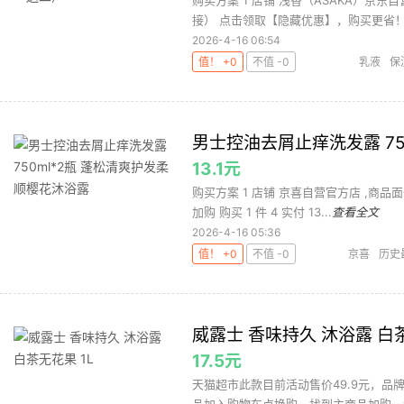
购买方案 1 店铺 浅香（ASAKA）京东自
接） 点击领取【隐藏优惠】，购买更省！ 满
2026-4-16 06:54
值！ +0
不值 -0
乳液
保
男士控油去屑止痒洗发露 75
13.1元
购买方案 1 店铺 京喜自营官方店 ,商品面价3
加购 购买 1 件 4 实付 13...
查看全文
2026-4-16 05:36
值！ +0
不值 -0
京喜
历史
油洗发水
樱
威露士 香味持久 沐浴露 白茶
17.5元
天猫超市此款目前活动售价49.9元，品