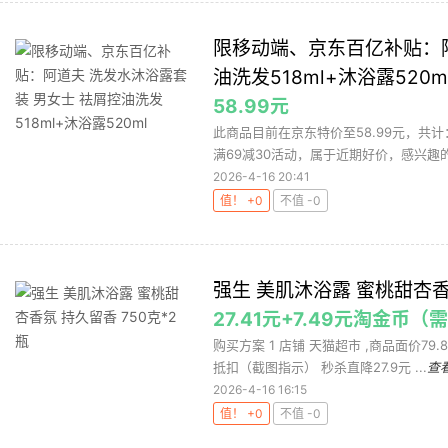
限移动端、京东百亿补贴：阿
油洗发518ml+沐浴露520m
58.99元
此商品目前在京东特价至58.99元，共计：洗
满69减30活动，属于近期好价，感兴趣的值
2026-4-16 20:41
值！ +0
不值 -0
强生 美肌沐浴露 蜜桃甜杏香氛
27.41元+7.49元淘金币（
购买方案 1 店铺 天猫超市 ,商品面价79.
抵扣（截图指示） 秒杀直降27.9元 ...
查
2026-4-16 16:15
值！ +0
不值 -0