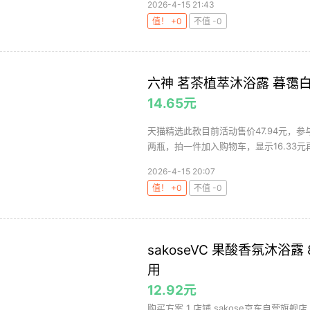
2026-4-15 21:43
值！ +0
不值 -0
六神 茗茶植萃沐浴露 暮霭白
14.65元
天猫精选此款目前活动售价47.94元，参
两瓶，拍一件加入购物车，显示16.33元再
2026-4-15 20:07
值！ +0
不值 -0
sakoseVC 果酸香氛沐浴露
用
12.92元
购买方案 1 店铺 sakose京东自营旗舰店