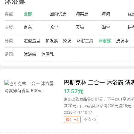
沐浴露
类型：
全部
国内优惠
淘实惠
海淘
优
商城：
京东
苏宁
天猫
淘宝
拼
分类：
定型造型
护发素
染发
沐浴工具
沐浴露
洗发水
话题：
沐浴露
沐浴乳
巴斯克林 二合一 沐浴露 清爽
17.57元
京东此款商品售价87元，下单plus享95
减20元，plus品类补贴满200元减25元，首
2026-4-17 10:17
值！ +0
不值 -0