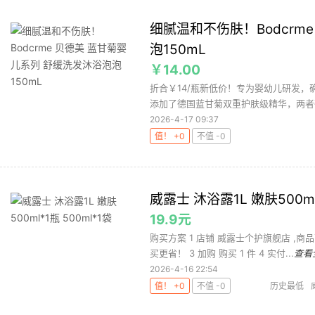
细腻温和不伤肤！Bodcrm
泡150mL
￥14.00
折合￥14/瓶新低价！专为婴幼儿研发，
添加了德国蓝甘菊双重护肤级精华，两者强
2026-4-17 09:37
值！ +0
不值 -0
威露士 沐浴露1L 嫩肤500ml
19.9元
购买方案 1 店铺 威露士个护旗舰店 ,商品
买更省！ 3 加购 购买 1 件 4 实付...
查看
2026-4-16 22:54
值！ +0
不值 -0
历史最低