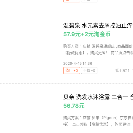
温碧泉 水元素去屑控油止痒
57.9元+2元淘金币
购买方案 1 店铺 温碧泉旗舰店 ,商品面价
【隐藏优惠】，购买更省！ 商品页点击领取
2026-4-15 14:36
值！ +0
不值 -0
低于双11
贝亲 洗发水沐浴露 二合一 含
56.78元
购买方案 1 店铺 贝亲（Pigeon）京东自
接） 点击领取【隐藏优惠】，购买更省！.