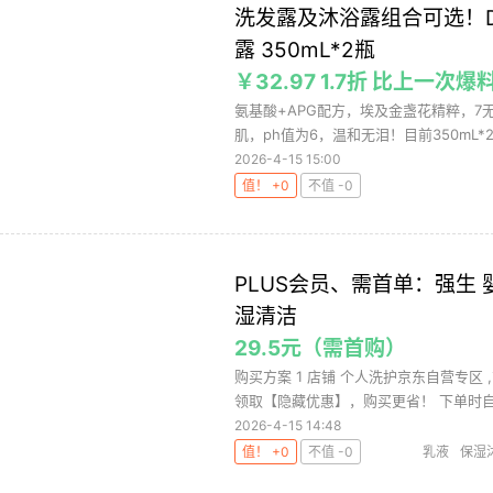
洗发露及沐浴露组合可选！DE
露 350mL*2瓶
￥32.97 1.7折 比上一次爆
氨基酸+APG配方，埃及金盏花精粹，
肌，ph值为6，温和无泪！目前350mL*
2026-4-15 15:00
值！ +0
不值 -0
PLUS会员、需首单：强生 
湿清洁
29.5元（需首购）
购买方案 1 店铺 个人洗护京东自营专区 ,
领取【隐藏优惠】，购买更省！ 下单时自动
2026-4-15 14:48
值！ +0
不值 -0
乳液
保湿
儿
强生婴