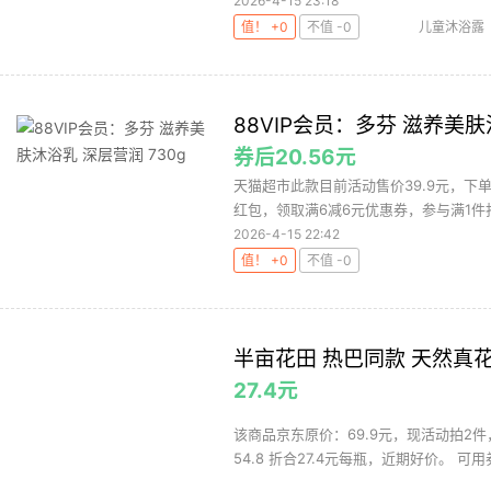
2026-4-15 23:18
值！ +0
不值 -0
儿童沐浴露
沐浴露
历
88VIP会员：多芬 滋养美肤
券后20.56元
天猫超市此款目前活动售价39.9元，下
红包，领取满6减6元优惠券，参与满1件打9
2026-4-15 22:42
值！ +0
不值 -0
半亩花田 热巴同款 天然真花
27.4元
该商品京东原价：69.9元，现活动拍2
54.8 折合27.4元每瓶，近期好价。 可用