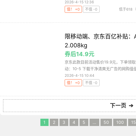
2026-4-15 12:36
值！ +0
不值 -0
低于618
限移动端、京东百亿补贴：AC
2.008kg
券后14.9元
京东此款目前活动售价19.9元，下单领取1
动：10-5 下载干净清爽无广告的网购值值值
2026-4-15 10:44
值！ +0
不值 -0
下一页 ➔
1
2
3
4
5
...
50
100
1