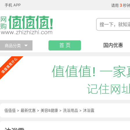
手机 APP
3
请用
秒
首 页
国内优惠
商品分类
值值值
>
最新优惠
>
美容&健康
>
洗浴用品
>
沐浴露