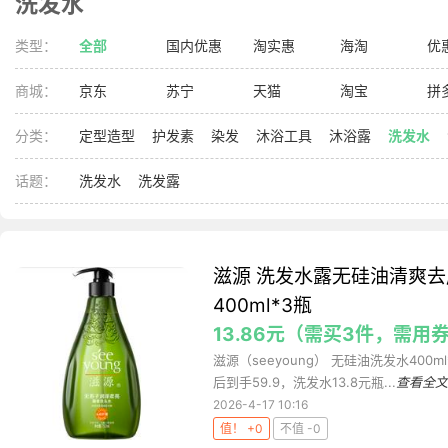
洗发水
类型：
全部
国内优惠
淘实惠
海淘
优
商城：
京东
苏宁
天猫
淘宝
拼
分类：
定型造型
护发素
染发
沐浴工具
沐浴露
洗发水
话题：
洗发水
洗发露
滋源 洗发水露无硅油清爽去
400ml*3瓶
13.86元（需买3件，需用
滋源（seeyoung） 无硅油洗发水400m
后到手59.9，洗发水13.8元瓶...
查看全文
2026-4-17 10:16
值！ +0
不值 -0