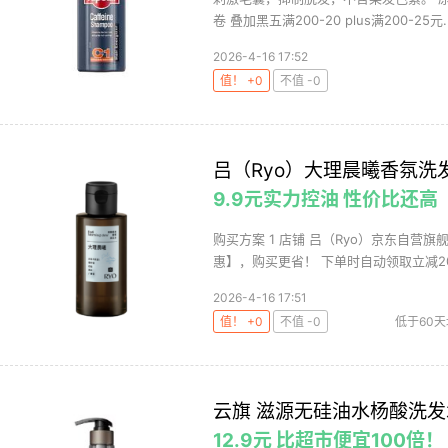
卷 叠加黑五满200-20 plus满200-25元..
2026-4-16 17:52
值！ +0
不值 -0
吕（Ryo）大理晨曦香氛洗发
9.9元实力控油 性价比还高
购买方案 1 店铺 吕（Ryo）京东自营旗舰
惠】，购买更省！ 下单时自动领取立减20.
2026-4-16 17:51
值！ +0
不值 -0
低于60
云旗 滋源无硅油水杨酸洗发水
12.9元 比超市便宜100倍！