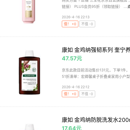
购买方案 1 店铺 三生花京东自营旗舰店 ,
链接） PLUS会员95折（领取链接） ...
2026-4-16 22:13
值！ +0
不值 -0
康如 金鸡纳强韧系列 奎宁养
47.57元
京东此款目前活动售价131元，下单1件，实
51折凑单：宏卿馨桌子折叠桌家用小户型简
2026-4-16 22:12
值！ +0
不值 -0
康如 金鸡纳防脱洗发水200
17.64元