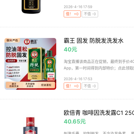
2026-4-16 17:59
值！ +0
不值 -0
霸王 固发 防脱发洗发水
40元
淘宝直播该商品正在促销，最终到手价4
App，第一时间得到内部特价；点此领取
2026-4-16 17:53
值！ +0
不值 -0
欧倍青 咖啡因洗发露C1 250
40.65元
刺激毛囊，抑制脱发，不含染发色素。 原价