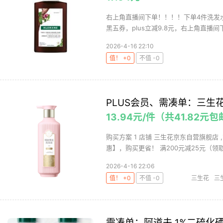
右上角直播间下单！！！！下单4件洗发水+
黑五券，plus立减9.8元，右上角直播间下
2026-4-16 22:10
值！ +0
不值 -0
PLUS会员、需凑单：三生花 
13.94元/件（共41.82元
购买方案 1 店铺 三生花京东自营旗舰店 ,
惠】，购买更省！ 满200元减25元（领取
2026-4-16 22:06
值！ +0
不值 -0
三生花
三
需凑单：阿道夫 1%二硫化硒去