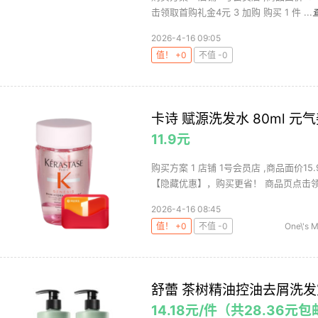
击领取首购礼金4元 3 加购 购买 1 件 ...
2026-4-16 09:05
值！ +0
不值 -0
卡诗 赋源洗发水 80ml 元
11.9元
购买方案 1 店铺 1号会员店 ,商品面价1
【隐藏优惠】，购买更省！ 商品页点击领取
2026-4-16 08:45
值！ +0
不值 -0
One\'s 
舒蕾 茶树精油控油去屑洗发露
14.18元/件（共28.36元