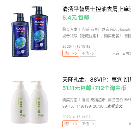
清扬平替男士控油去屑止痒洗发
5.4元 包邮
购买方案 1 店铺 京喜自营官方店 ,商品面
点击领取【隐藏优惠】，购买更省！ 直降1.
2026-4-16 15:42
值！ +0
不值 -0
京喜
去屑
天降礼金、88VIP：惠润 肌
51.11元包邮+712个淘金币
购买方案 1 店铺 天猫超市 ,商品面价156元
99-15、149/199-20/30...
查看全文
2026-4-16 13:07
值！ +0
不值 -0