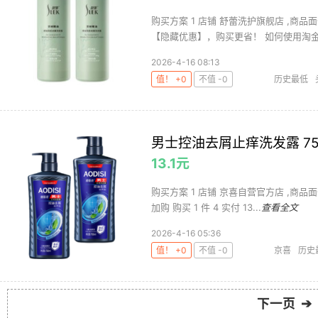
购买方案 1 店铺 舒蕾洗护旗舰店 ,商品面
【隐藏优惠】，购买更省！ 如何使用淘金币
2026-4-16 08:13
值！ +0
不值 -0
历史最低
男士控油去屑止痒洗发露 75
13.1元
购买方案 1 店铺 京喜自营官方店 ,商品面价3
加购 购买 1 件 4 实付 13...
查看全文
2026-4-16 05:36
值！ +0
不值 -0
京喜
历史
油洗发水
樱
下一页 ➔