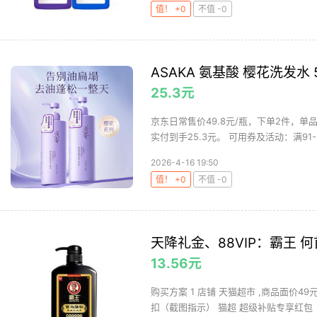
值！ +0
不值 -0
ASAKA 氨基酸 樱花洗发水 
25.3元
京东日常售价49.8元/瓶，下单2件，单品
实付到手25.3元。 可用券及活动：满91-4.
2026-4-16 19:50
值！ +0
不值 -0
天降礼金、88VIP：霸王 何
13.56元
购买方案 1 店铺 天猫超市 ,商品面价49
扣（截图指示） 猫超 超级补贴专享红包（.