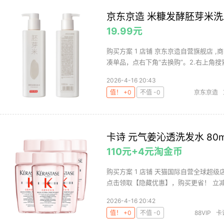
京东京造 米糠发酵胚芽米洗发
19.99元
购买方案 1 店铺 京东京造自营旗舰店 ,商
凑单品，点右下角“去换购”。2.右上角搜索
2026-4-16 20:43
值！ +0
不值 -0
京东京造
卡诗 元气姜沁透洗发水 80m
110元+4元淘金币
购买方案 1 店铺 天猫国际自营全球超级店 
点击领取【隐藏优惠】，购买更省！ 立减38
2026-4-16 20:42
值！ +0
不值 -0
88VIP
卡