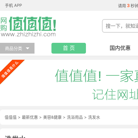
手机 APP
3
请用
秒
首 页
国内优惠
商品分类
值值值
>
最新优惠
>
美容&健康
>
洗浴用品
>
洗发水