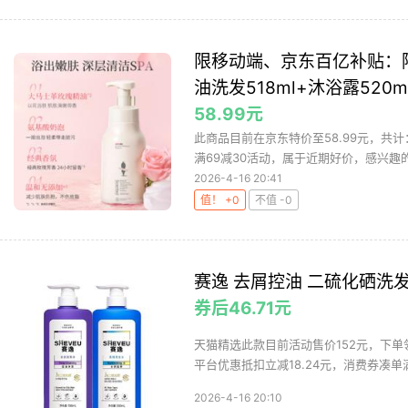
限移动端、京东百亿补贴：阿
油洗发518ml+沐浴露520m
58.99元
此商品目前在京东特价至58.99元，共计：洗
满69减30活动，属于近期好价，感兴趣的值
2026-4-16 20:41
值！ +0
不值 -0
赛逸 去屑控油 二硫化硒洗
券后46.71元
天猫精选此款目前活动售价152元，下单领
平台优惠抵扣立减18.24元，消费券凑单满2
2026-4-16 20:10