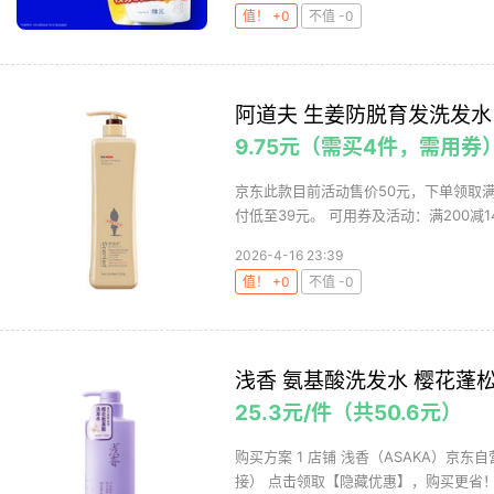
值！ +0
不值 -0
阿道夫 生姜防脱育发洗发水 
9.75元（需买4件，需用券
京东此款目前活动售价50元，下单领取满2
付低至39元。 可用券及活动：满200减14
2026-4-16 23:39
值！ +0
不值 -0
浅香 氨基酸洗发水 樱花蓬松柔
25.3元/件（共50.6元）
购买方案 1 店铺 浅香（ASAKA）京东自
接） 点击领取【隐藏优惠】，购买更省！ .