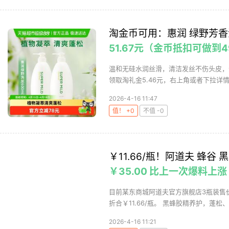
淘金币可用：惠润 绿野芳香洗
51.67元（金币抵扣可做到4
温和无硅水润丝滑，清洁发丝不伤头皮，
领取淘礼金5.46元，右上角或者下拉详情
2026-4-16 11:47
值！ +0
不值 -0
￥11.66/瓶！阿道夫 蜂谷 
￥35.00 比上一次爆料上涨
目前某东商城阿道夫官方旗舰店3瓶装售价￥
折合￥11.66/瓶。 黑蜂胶精养护，蓬松、
2026-4-16 11:21