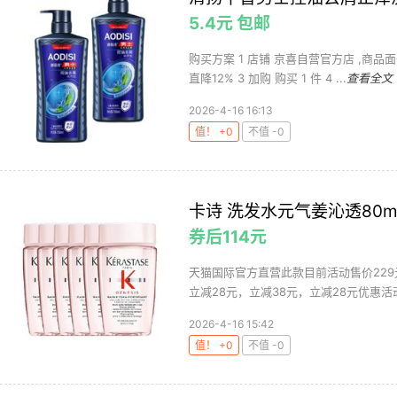
5.4元 包邮
购买方案 1 店铺 京喜自营官方店 ,商品面
直降12% 3 加购 购买 1 件 4 ...
查看全文
2026-4-16 16:13
值！ +0
不值 -0
卡诗 洗发水元气姜沁透80m
券后114元
天猫国际官方直营此款目前活动售价229元
立减28元，立减38元，立减28元优惠活动
2026-4-16 15:42
值！ +0
不值 -0