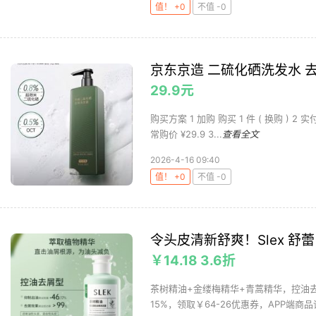
值！ +0
不值 -0
京东京造 二硫化硒洗发水 
29.9元
购买方案 1 加购 购买 1 件 ( 换购 ) 2 
常购价 ¥29.9 3...
查看全文
2026-4-16 09:40
值！ +0
不值 -0
令头皮清新舒爽！Slex 舒
￥14.18 3.6折
茶树精油+金缕梅精华+青蒿精华，控油去
15%，领取￥64-26优惠券，APP端商品