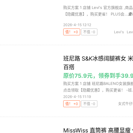
购买方案 1 店铺 Levi's 官方旗舰店 ,
【隐藏优惠】，购买更省！ PLUS会...
查
2026-4-15 12:12
值！ +0
不值 -0
Levi's
Lev
班尼路 S&K冰感阔腿裤女 
百搭
原价75.9元，领券到手3
购买方案 1 店铺 班尼路BALENO女装旗舰
点击领取【隐藏优惠】，购买更省！ -班..
2026-4-15 11:19
值！ +0
不值 -0
女式牛仔
MissWiss 直筒裤 高腰显