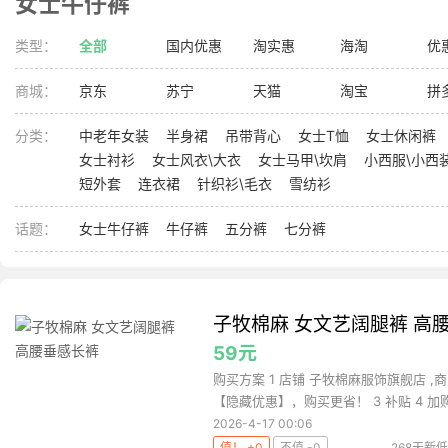
女士牛仔裤
类型：
全部
国内优惠
淘实惠
海淘
优
商城：
京东
苏宁
天猫
淘宝
拼
分类：
中老年女装
半身裙
吊带背心
女士T恤
女士休闲裤
女士衬衫
女士风衣\大衣
女士马甲\坎肩
小西服\小西
短外套
连衣裙
针织衫\毛衣
雪纺衫
话题：
女士牛仔裤
牛仔裤
五分裤
七分裤
子牧棉麻 女文艺阔腿裤 高
59元
购买方案 1 店铺 子牧棉麻服饰旗舰店 ,商
【隐藏优惠】，购买更省！ 3 补贴 4 加购.
2026-4-17 00:06
值！ +0
不值 -0
268天新低