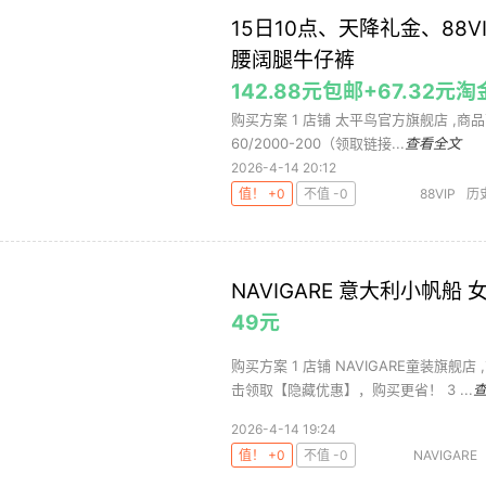
15日10点、天降礼金、88VI
腰阔腿牛仔裤
142.88元包邮+67.32元
购买方案 1 店铺 太平鸟官方旗舰店 ,商品面价2
60/2000-200（领取链接...
查看全文
2026-4-14 20:12
值！ +0
不值 -0
88VIP
历
裤
女式牛仔
NAVIGARE 意大利小帆船
49元
购买方案 1 店铺 NAVIGARE童装旗舰店 
击领取【隐藏优惠】，购买更省！ 3 ...
2026-4-14 19:24
值！ +0
不值 -0
NAVIGARE