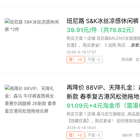
班尼路 S&K冰丝凉感休闲裤 
39.91元/件（共79.82元）
购买方案 1 店铺 班尼路BALENO女装旗舰
优惠】，购买更省！ 3 加购 购买 ...
查看
2026-4-16 17:57
值！ +0
不值 -0
休闲裤
女
再降价 88VIP、天降礼金
新款 春季复古港风松弛拖地
91.09元+4元淘金币（需
购买方案 1 店铺 森马官方旗舰店 ,商品面
【隐藏优惠】，购买更省！ 如何使用淘金币
2026-4-16 16:41
值！ +0
不值 -0
88VIP
历