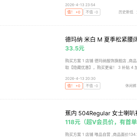
2026-4-13 23:54
值！ +0
不值 -0
历史新低
德玛纳 米白 M 夏季松紧腰
33.5元
购买方案 1 店铺 德玛纳服饰旗舰店 ,商
取【隐藏优惠】，购买更省！ 3 补贴 4 加购
2026-4-13 20:30
值！ +0
不值 -0
休闲裤
蕉内 504Regular 女士
118元（超V会员价，有首
购买方案 1 店铺 唯品自营 ,商品面价134.1元