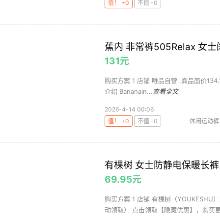
值！ +0
不值 -0
蕉内 非常裤505Relax
131元
购买方案 1 店铺 唯品自营 ,商品面价134.1元
介绍 Bananain...
查看全文
2026-4-14 00:06
值！ +0
不值 -0
休闲运动裤
有棵树 女士防静电保暖长裤 
69.95元
购买方案 1 店铺 有棵树（YOUKESHU）
动领取） 点击领取【隐藏优惠】，购买更省