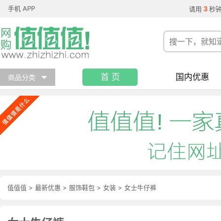
手机 APP
3
请用
秒
首 页
国内优惠
商品分类
值值值
>
最新优惠
>
服饰鞋包
>
女装
>
女士牛仔裤