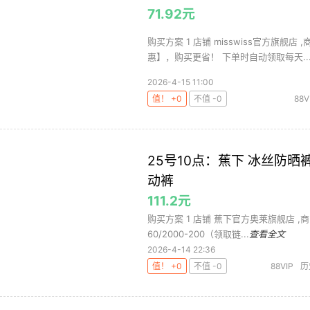
71.92元
购买方案 1 店铺 misswiss官方旗舰店 
惠】，购买更省！ 下单时自动领取每天..
2026-4-15 11:00
值！ +0
不值 -0
88V
25号10点：蕉下 冰丝防晒
动裤
111.2元
购买方案 1 店铺 蕉下官方奥莱旗舰店 ,商品面价
60/2000-200（领取链...
查看全文
2026-4-14 22:36
值！ +0
不值 -0
88VIP
历