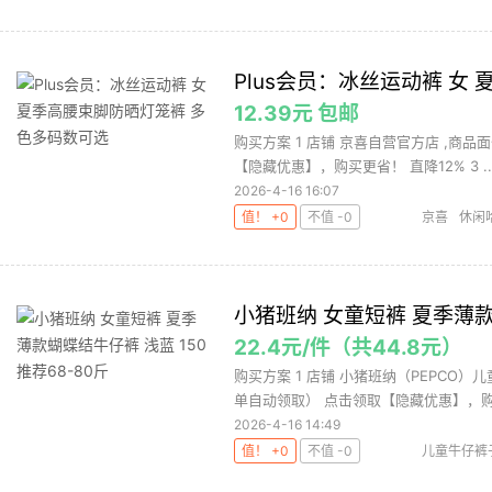
马
森马牛
Plus会员：冰丝运动裤 女
12.39元 包邮
购买方案 1 店铺 京喜自营官方店 ,商品面
【隐藏优惠】，购买更省！ 直降12% 3 ..
2026-4-16 16:07
值！ +0
不值 -0
京喜
休闲
裤/休闲裤
小猪班纳 女童短裤 夏季薄款蝴
22.4元/件（共44.8元）
购买方案 1 店铺 小猪班纳（PEPCO）儿
单自动领取） 点击领取【隐藏优惠】，购买
2026-4-16 14:49
值！ +0
不值 -0
儿童牛仔裤