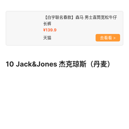
饰领先品牌。
【白宇联名春款】森马 男士直筒宽松牛仔
长裤
¥139.9
天猫
>
10 Jack&Jo
nes 杰克琼斯（丹麦）