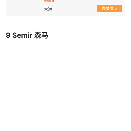
萍果男士春夏牛仔裤 9019488E
¥549
天猫
>
9 Semir 森马