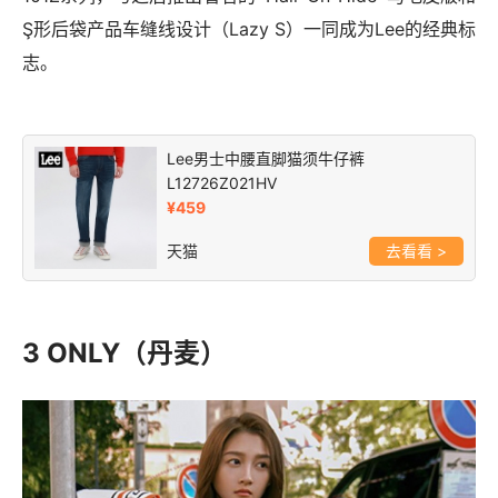
Ş形后袋产品车缝线设计（Lazy S）一同成为Lee的经典标
志。
Lee男士中腰直脚猫须牛仔裤
L12726Z021HV
¥459
天猫
>
3 ONLY（丹麦）