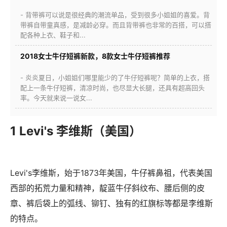
- 背带裤可以说是很经典的潮流单品，受到很多小姐姐的喜爱。背
带裤自带童真感，是减龄必穿。而且背带裤也非常的百搭，可以搭
配各种上衣、鞋子和...
2018女士牛仔短裤新款，8款女士牛仔短裤推荐
- 炎炎夏日，小姐姐们哪里能少的了牛仔短裤呢？简单的上衣，搭
配上一条牛仔短裤，清凉时尚，也尽显大长腿，还具有超高回头
率。今天就来说一说女...
1 Levi's 李维斯（美国）
Levi's李维斯，始于1873年美国，牛仔裤鼻祖，代表美国
西部的拓荒力量和精神，靛蓝牛仔斜纹布、腰后侧的皮
章、裤后袋上的弧线、铆钉、独有的红旗标等都是李维斯
的特点。