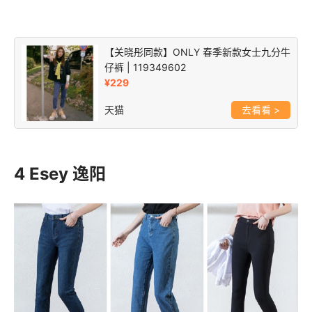
【关晓彤同款】ONLY 春季新款女士九分牛
仔裤 | 119349602
¥229
天猫
>
4 Esey 逸阳