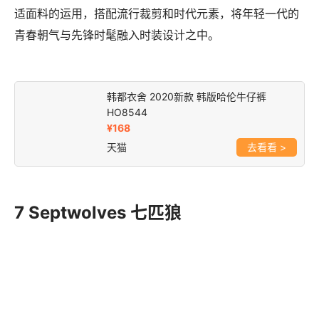
一直伴随着中国消费者始终。各种高饱满的色彩与休闲舒
适面料的运用，搭配流行裁剪和时代元素，将年轻一代的
青春朝气与先锋时髦融入时装设计之中。
韩都衣舍 2020新款 韩版哈伦牛仔裤
HO8544
¥168
天猫
>
7 Septwolves 七匹狼