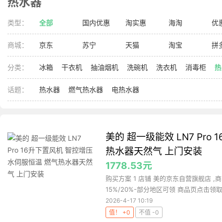
热水器
类型：
全部
国内优惠
淘实惠
海淘
优
商城：
京东
苏宁
天猫
淘宝
拼
分类：
冰箱
干衣机
抽油烟机
洗碗机
洗衣机
消毒柜
热
话题：
热水器
燃气热水器
电热水器
美的 超一级能效 LN7 Pr
热水器天然气 上门安装
1778.53元
购买方案 1 店铺 美的京东自营旗舰店 ,商
15%/20%-部分地区可领 商品页点击领取.
2026-4-17 10:19
值！ +0
不值 -0