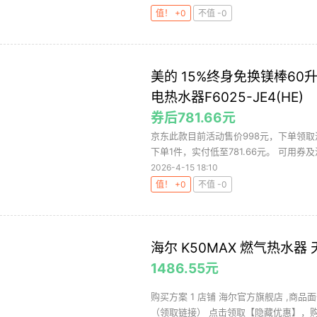
值！ +0
不值 -0
美的 15%终身免换镁棒60
电热水器F6025-JE4(HE)
券后781.66元
京东此款目前活动售价998元，下单领取
下单1件，实付低至781.66元。 可用券及活
2026-4-15 18:10
值！ +0
不值 -0
海尔 K50MAX 燃气热水器
1486.55元
购买方案 1 店铺 海尔官方旗舰店 ,商品面
（领取链接） 点击领取【隐藏优惠】，购买