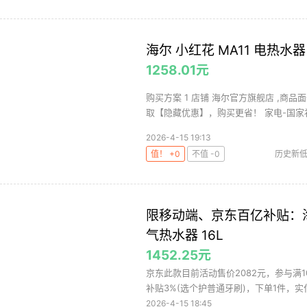
海尔 小红花 MA11 电热水器
1258.01元
购买方案 1 店铺 海尔官方旗舰店 ,商品面
取【隐藏优惠】，购买更省！ 家电-国家补.
2026-4-15 19:13
值！ +0
不值 -0
历史新
限移动端、京东百亿补贴：海尔 小
气热水器 16L
1452.25元
京东此款目前活动售价2082元，参与满10
补贴3%(选个护普通牙刷)，下单1件，实付
2026-4-15 18:45