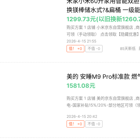
米家小米60升家用智能双胆电
换镁棒储水式?&扁桶 一级能
1299.73元(以旧换新1260.
购买方案 1 店铺 小米京东自营旗舰店 ,商品
可领（手动领取） 点击领取【隐藏优惠】，
2026-4-15 21:55
值！ +0
不值 -0
85天新低
美的 安睡M9 Pro标准款 燃
1581.08元
购买方案 1 店铺 美的京东自营旗舰店 ,商
电-国家补贴15%/20%-部分地区可领（领.
2026-4-15 20:42
值！ +0
不值 -0