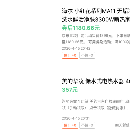
海尔 小红花系列MA11 无
洗水鲜活净肤3300W瞬热
券后1180.66元
京东此款目前活动售价1899元，下单领取
至1180.66元。 可用券及活动：满1000减4
2026-4-15 20:42
值！ +0
不值 -0
美的华凌 储水式电热水器 40升 
357元
购买方案 1 店铺 美的京东自营旗舰店 ,商
领（手动领取） 点击领取【隐藏优惠】，购
2026-4-15 20:31
值！ +0
不值 -0
86天新低