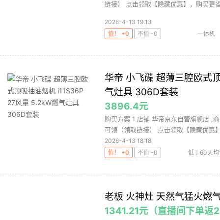
链接） 点击领取【隐藏优惠】，购买更省！
2026-4-13 19:13
值！ +0
不值 -0
一体机
华帝 小飞碟 超薄三腔欧式顶吸抽
气灶具 306D套装
3896.4元
购买方案 1 店铺 华帝京东自营旗舰店 ,商
可领（领取链接） 点击领取【隐藏优惠】，
2026-4-13 18:18
值！ +0
不值 -0
低于60天均
老板 火神灶 天然气猛火燃气灶
1341.21元（直播间下单返