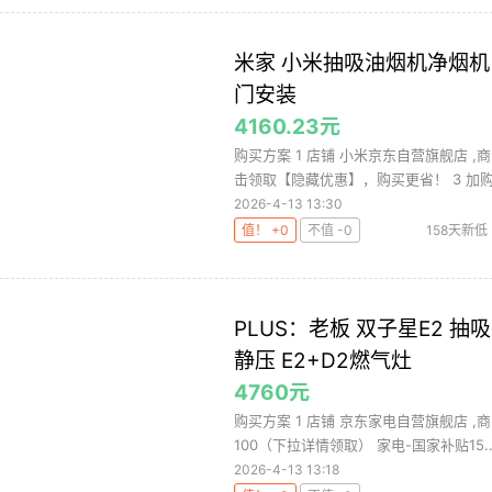
米家 小米抽吸油烟机净烟机 P
门安装
4160.23元
购买方案 1 店铺 小米京东自营旗舰店 ,商
击领取【隐藏优惠】，购买更省！ 3 加购 购
2026-4-13 13:30
值！ +0
不值 -0
158天新低
抽油烟机
PLUS：老板 双子星E2 抽吸
静压 E2+D2燃气灶
4760元
购买方案 1 店铺 京东家电自营旗舰店 ,商品
100（下拉详情领取） 家电-国家补贴15..
2026-4-13 13:18