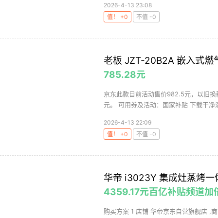
2026-4-13 23:08
值！ +0
不值 -0
老板 JZT-20B2A 嵌入式
785.28元
京东此款目前活动售价982.5元，以旧换新
元。 可用券及活动：国家补贴 下载干净清
2026-4-13 22:09
值！ +0
不值 -0
华帝 i3023Y 集成灶蒸烤
4359.17元百亿补贴频道
购买方案 1 店铺 华帝京东自营旗舰店 ,商