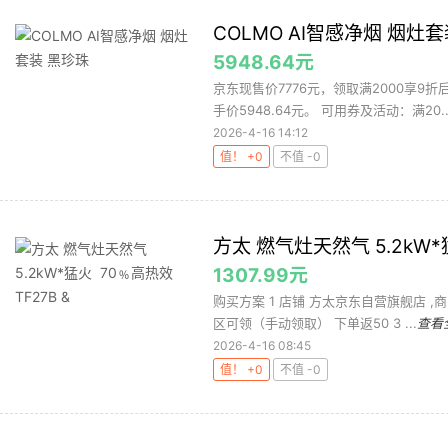
COLMO AI智感净烟 烟灶
5948.64元
京东现售价7776元，领取满2000享9折后
手价5948.64元。 可用券及活动：满20..
2026-4-16 14:12
值！ +0
不值 -0
方太 燃气灶天然气 5.2kW*猛
1307.99元
购买方案 1 店铺 方太京东自营旗舰店 ,商品
区可领（手动领取） 下单返50 3 ...
查看
2026-4-16 08:45
值！ +0
不值 -0