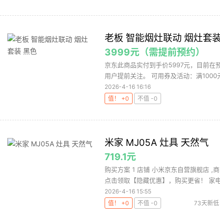
老板 智能烟灶联动 烟灶套装
3999元（需提前预约）
京东此商品实付到手价5997元，目前在
用户提前关注。 可用券及活动：满1000元可
2026-4-16 16:16
值！ +0
不值 -0
米家 MJ05A 灶具 天然气
719.1元
购买方案 1 店铺 小米京东自营旗舰店 ,
点击领取【隐藏优惠】，购买更省！ 家电-
2026-4-16 15:55
值！ +0
不值 -0
73天新低