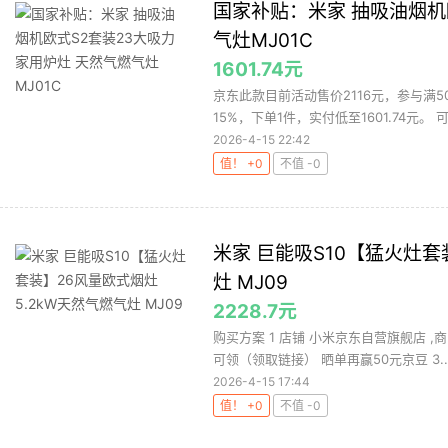
国家补贴：米家 抽吸油烟机
气灶MJ01C
1601.74元
京东此款目前活动售价2116元，参与满
15%，下单1件，实付低至1601.74元。 
2026-4-15 22:42
值！ +0
不值 -0
米家 巨能吸S10【猛火灶套
灶 MJ09
2228.7元
购买方案 1 店铺 小米京东自营旗舰店 ,商
可领（领取链接） 晒单再赢50元京豆 3..
2026-4-15 17:44
值！ +0
不值 -0