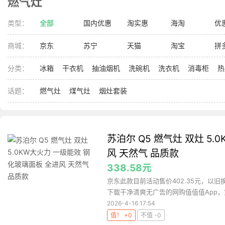
燃气灶
类型：
全部
国内优惠
淘实惠
海淘
优
商城：
京东
苏宁
天猫
淘宝
拼
分类：
冰箱
干衣机
抽油烟机
洗碗机
洗衣机
消毒柜
热
话题：
燃气灶
煤气灶
烟灶套装
苏泊尔 Q5 燃气灶 双灶 5
风 天然气 品质款
338.58元
京东此款目前活动售价402.35元，以旧换
下载干净清爽无广告的网购值值值App，第
2026-4-16 17:54
值！ +0
不值 -0