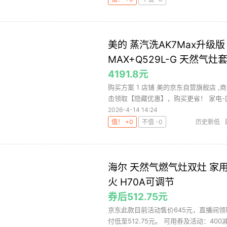
美的 蒸汽洗AK7Max升级版
MAX+Q529L-G 天然气灶
4191.8元
购买方案 1 店铺 美的京东自营旗舰店 ,商
击领取【隐藏优惠】，购买更省！ 家电-国.
2026-4-14 14:24
值！ +0
不值 -0
历史新低
海尔 天然气燃气灶双灶 家用
火 H70A可调节
券后512.75元
京东此款目前活动售价645元，直播间领
付低至512.75元。 可用券及活动：400减3