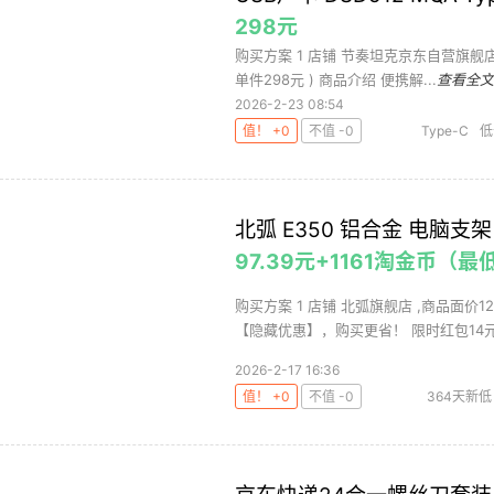
298元
购买方案 1 店铺 节奏坦克京东自营旗舰店 ,商
单件298元 ) 商品介绍 便携解...
查看全文
2026-2-23 08:54
值！ +0
不值 -0
Type-C
低
北弧 E350 铝合金 电脑支
97.39元+1161淘金币（最低
购买方案 1 店铺 北弧旗舰店 ,商品面价
【隐藏优惠】，购买更省！ 限时红包14元更
2026-2-17 16:36
值！ +0
不值 -0
364天新低