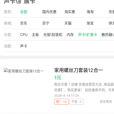
声卡\扩展卡
类型：
全部
国内优惠
淘实惠
海淘
优
商城：
京东
苏宁
天猫
淘宝
拼
分类：
CPU
主板
光驱\刻录机
内存
声卡\扩展卡
散热器
话题：
声卡
家用螺丝刀套装12合一
1元
购买方案 1 店铺 京喜自营官方店 ,商品面
优惠】，购买更省！ 如优惠券不同，可多次
2026-4-14 17:24
值！ +0
不值 -0
京东物流