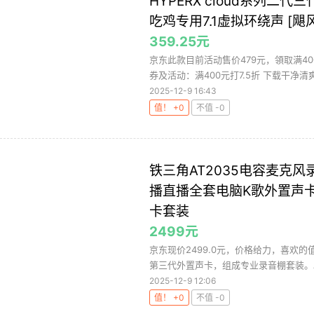
HYPERX cloud系列二
吃鸡专用7.1虚拟环绕声 [飓
359.25元
京东此款目前活动售价479元，領取满400
券及活动：满400元打7.5折 下载干净清爽
2025-12-9 16:43
值！ +0
不值 -0
铁三角AT2035电容麦克
播直播全套电脑K歌外置声卡手
卡套装
2499元
京东现价2499.0元，价格给力，喜欢的值
第三代外置声卡，组成专业录音棚套装。AT2
2025-12-9 12:06
值！ +0
不值 -0