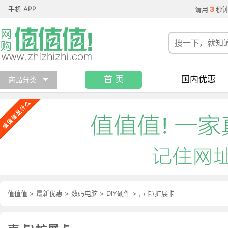
手机 APP
3
请用
秒
首 页
国内优惠
商品分类
值值值
>
最新优惠
>
数码电脑
>
DIY硬件
>
声卡\扩展卡