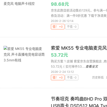
98.68元
京东此款目前活动售价129元，参与满一件
券及活动：满一件9折优惠 下载干净清爽无
2026-2-26 12:14
值！ +0
不值 -0
索爱 MK55 专业电脑麦克
53.72元
购买方案 1 店铺 索爱京东自营旗舰店 ,商品面
53.72元 ( 实付单件53....
查看全文
2026-2-24 13:12
值！ +0
不值 -0
历史新低
节奏坦克 奏鸣曲BHD Pro 
USB声卡 DSD512 MQA T