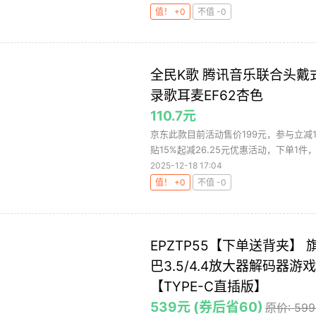
值！ +0
不值 -0
全民K歌 腾讯音乐联合头
录歌耳麦EF62杏色
110.7元
京东此款目前活动售价199元，参与立减12
贴15%起减26.25元优惠活动，下单1件，实
2025-12-18 17:04
值！ +0
不值 -0
EPZTP55【下单送背夹】
巴3.5/4.4放大器解码器
【TYPE-C直插版】
539元 (券后省60)
原价: 59