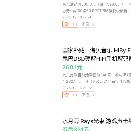
京东活动价539.0元（原价599.0元）
惠券: 满100减60 EPZTP55旗舰级便携...
2025-12-18 12:21
值！ +0
不值 -0
国家补贴：海贝音乐 HiBy
尾巴DSD硬解HIFI手机解
260.1元
京东此款目前活动售价340元，参与满1元
至260.1元。 可用券及活动：满1元打9折、1
2025-12-16 21:02
值！ +0
不值 -0
水月雨 Rays光束 游戏
券后331元