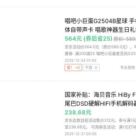
唱吧小巨蛋G2504B星球 
体自带声卡 唱歌神器生日礼
564元 (券后省25)
原价: 58
京东活动价564.0元（原价589.0元）
惠券: 满200减25 唱吧小巨蛋麦克风G250
2025-12-24 01:42
值！ +0
不值 -0
专业音频
国家补贴：海贝音乐 HiBy
尾巴DSD硬解HIFI手机解
238.68元
京东此款目前活动售价312元，参与满1元
至238.68元。 可用券及活动：满1元打9折、
2025-12-21 00:39