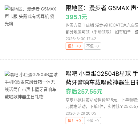
限地区：漫步者 G5MAX 
395.1元
购买方案 1 店铺 漫步者HECATE京东自营旗
部分地区可领（手动领取） 如有晒单...
2026-3-30 17:42
值！ +0
不值 -0
唱吧 小巨蛋G2504B星
蓝牙音响车载唱歌神器生日
券后257.55元
京东此款目前活动售价528元，下单领取满2
元优惠活动，下单1件，实付低至257.55元。
2026-3-29 20:05
值！ +0
不值 -0